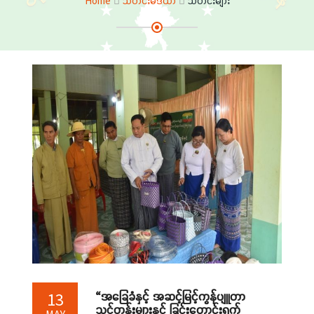
Home
သတင်းမီဒီယာ
သတင်းများ
“အခြေခံနှင့် အဆင့်မြင့်ကွန်ပျူတာ
13
သင်တန်းများနှင့် ခြင်းတောင်းရက်