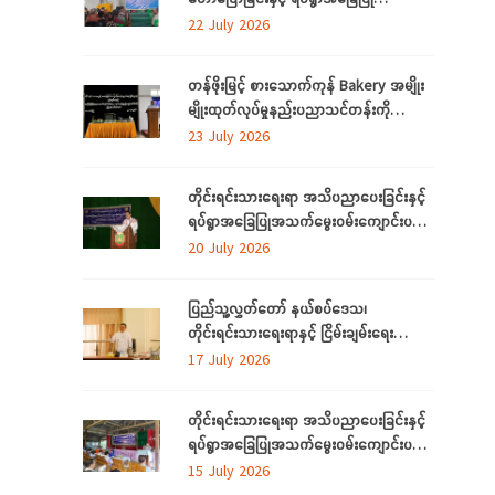
အသက်မွေးဝမ်းကျောင်း ပညာလိုအပ်ချက်တို့
22 July 2026
ကို ဆန်းစစ်စီမံခြင်း အစီအစဉ်ကို
မွန်ပြည်နယ်တွင် ကျင်းပပြုလုပ်
တန်ဖိုးမြင့် စားသောက်ကုန် Bakery အမျိုး
မျိုးထုတ်လုပ်မှုနည်းပညာသင်တန်းကို
စစ်ကိုင်းတိုင်းဒေသကြီး၊ လဟယ်မြို့၌ ဖွင့်လှစ်
23 July 2026
တိုင်းရင်းသားရေးရာ အသိပညာပေးခြင်းနှင့်
ရပ်ရွာအခြေပြုအသက်မွေးဝမ်းကျောင်းပညာ
လိုအပ်ချက်များကို ဆန်းစစ်စီမံခြင်း
20 July 2026
အစီအစဉ်ကို ပဲခူးတိုင်းဒေသကြီးတွင် ကျင်းပ
ပြုလုပ်
ပြည်သူ့လွှတ်တော် နယ်စပ်ဒေသ၊
တိုင်းရင်းသားရေးရာနှင့် ငြိမ်းချမ်းရေး
ကော်မတီနှင့် တိုင်းရင်းသားလူမျိုးများရေးရာ
17 July 2026
ဝန်ကြီးဌာနတို့ တွေ့ဆုံဆွေးနွေး
တိုင်းရင်းသားရေးရာ အသိပညာပေးခြင်းနှင့်
ရပ်ရွာအခြေပြုအသက်မွေးဝမ်းကျောင်းပညာ
လိုအပ်ချက်တို့ကို ဆန်းစစ်စီမံခြင်း အစီအစဉ်
15 July 2026
ကို ပဲခူးတိုင်းဒေသကြီးတွင် ကျင်းပပြုလုပ်