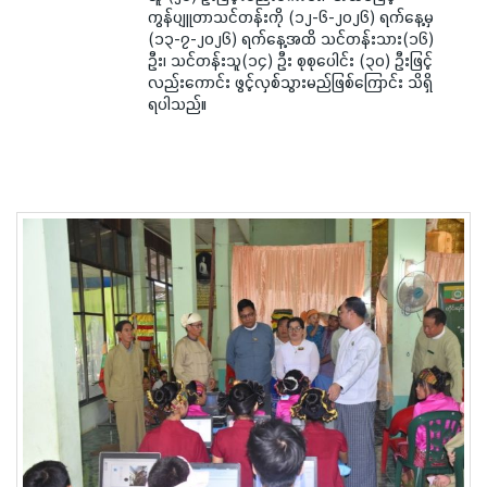
ကွန်ပျူတာသင်တန်းကို (၁၂-၆-၂၀၂၆) ရက်နေ့မှ
(၁၃-၇-၂၀၂၆) ရက်နေ့အထိ သင်တန်းသား(၁၆)
ဦး၊ သင်တန်းသူ(၁၄) ဦး စုစုပေါင်း (၃၀) ဦးဖြင့်
လည်းကောင်း ဖွင့်လှစ်သွားမည်ဖြစ်ကြောင်း သိရှိ
ရပါသည်။