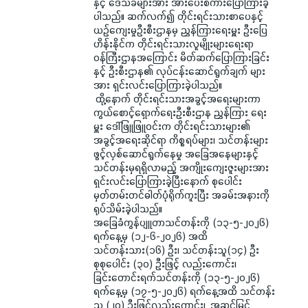
နှင့် ဒေသခံများအား အားပေးစကားပြောကြားခဲ့
ပါသည်။ ဆက်လက်၍ တိုင်းရင်းသားစာပေနှင့်
ယဉ်ကျေးမှုဦးစီးဌာနမှ ညွှန်ကြားရေးမှူး ဦးပြေ
ဟိန်းနိုင်က တိုင်းရင်းသားလူမျိုးများရေးရာ
ဝန်ကြီးဌာနအကြောင်း မိတ်ဆက်ပြောကြားခြင်း
နှင့် ဦးစီးဌာန၏ လုပ်ငန်းဆောင်ရွက်ချက် များ
အား ရှင်းလင်းပြောကြားခဲ့ပါသည်။
ထို့နောက် တိုင်းရင်းသားအခွင့်အရေးများကာ
ကွယ်စောင့်ရှောက်ရေးဦးစီးဌာန ညွှန်ကြား ရေး
မှူး ဒေါ်ဖြူဖြူဝင်းက တိုင်းရင်းသားများ၏
အခွင့်အရေးဆိုင်ရာ ကိစ္စရပ်များ၊ သင်တန်းများ
ဖွင့်လှစ်ဆောင်ရွက်နေမှု အခြေအနေများနှင့်
သင်တန်းမှရရှိလာမည့် အကျိုးကျေးဇူးများအား
ရှင်းလင်းပြောကြားခဲ့ပြီးနောက် စုပေါင်း
မှတ်တမ်းတင်ဓါတ်ပုံရိုက်ကူးပြီး အခမ်းအနားကို
ရုပ်သိမ်းခဲ့ပါသည်။
အခြေခံကွန်ပျူတာသင်တန်းကို (၁၃-၅-၂၀၂၆)
ရက်နေ့မှ (၁၂-၆-၂၀၂၆) အထိ
သင်တန်းသား(၁၆) ဦး၊ သင်တန်းသူ(၁၄) ဦး
စုစုပေါင်း (၃၀) ဦးဖြင့် လည်းကောင်း၊
ခြင်းတောင်းရက်သင်တန်းကို (၁၃-၅-၂၀၂၆)
ရက်နေ့မှ (၁၇-၅-၂၀၂၆) ရက်နေ့အထိ သင်တန်း
သူ (၂၀) ဦးဖြင့်လည်းကောင်း၊ အဆင်မြင့်