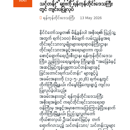
MAY
သင်တန်း” များကို ရန်ကုန်တိုင်းဒေသကြီး
တွင် ကျင်းပပြုလုပ်
ရန်ကုန်တိုင်းဒေသကြီး
13 May 2026
နိုင်ငံတော်သမ္မတ၏ မိန့်ခွန်းပါ အစိုးရ၏ ပြည်သူ့
အတွက် ရက်(၁၀၀) စီမံချက် လမ်းညွှန်မှုအရ
တိုင်းရင်းသားလူမျိုးများရေးရာဝန်ကြီးဌာန၊
တိုင်းရင်းသားအခွင့်အရေးများကာ ကွယ်
စောင့်ရှောက်ရေးဦးစီးဌာန၊ ရန်ကုန်တိုင်းဒေသ
ကြီး၊ ညွှန်ကြားရေးမှူးရုံးမှ ကြီးမှူး၍ “အခြေခံနှင့်
အဆင့်မြင့်ကွန်ပျူတာသင်တန်းများနှင့်
ခြင်းတောင်းရက်သင်တန်း” များဖွင့်ပွဲ
အခမ်းအနားကို (၁၃-၅-၂၀၂၆) ရက်နေ့တွင်
တိုက်ကြီးမြို့နယ်၊ လိမ္မော်ခြံကျေးရွာ၌ ကျင်းပ
ပြုလုပ်ခဲ့ပါသည်။
အခမ်းအနားတွင် ရန်ကုန်တိုင်းဒေသကြီး
အစိုးရအဖွဲ့ဝင် ကရင်တိုင်းရင်းသားရေးရာ
ဝန်ကြီးမှ အဖွင့်အမှာစကားပြောကြားခဲ့ပြီးနောက်
တိုက်ကြီးမြို့နယ်၊ ပြည်သူ့လွှတ်တော်
ကိုယ်စားလှယ် ဦးခင်မောင်မြင့်မှ တက်
ရောက်လာသည့် သင်တန်းသား/ သင်တန်းသူများ