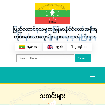
ပြည်ထောင်စုသမ္မတမြန်မာနိုင်ငံတော်အစိုးရ
တိုင်းရင်းသားလူမျိုးများရေးရာဝန်ကြီးဌာန
Myanmar
English
တိုင်းရင်းသား
Search
Toggle
navigati
သတင်းများ