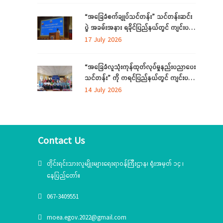
“အခြေခံစက်ချုပ်သင်တန်း” သင်တန်းဆင်း
ပွဲ အခမ်းအနား ရခိုင်ပြည်နယ်တွင် ကျင်းပ
ပြုလုပ်
17 July 2026
“အခြေခံလူသုံးကုန်ထုတ်လုပ်မှုနည်းပညာပေး
သင်တန်း” ကို ကရင်ပြည်နယ်တွင် ကျင်းပ
ပြုလုပ်
14 July 2026
Contact Us
တိုင်းရင်းသားလူမျိုးများရေးရာဝန်ကြီးဌာန၊ ရုံးအမှတ် ၁၄ ၊
နေပြည်တော်။
067-3409551
moea.egov.2022@gmail.com