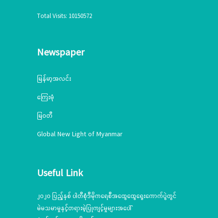
Total Visits: 10150572
Newspaper
မြန်မာ့အလင်း
ကြေးမုံ
မြဝတီ
Global New Light of Myanmar
Useful Link
၂၀၂၀ ပြည့်နှစ် ပါတီစုံဒီမိုကရေစီအထွေထွေရွေးကောက်ပွဲတွင်
မဲမသမာမှုနှင့်တရားမဲ့ပြုကျင့်မှုများအပေါ်