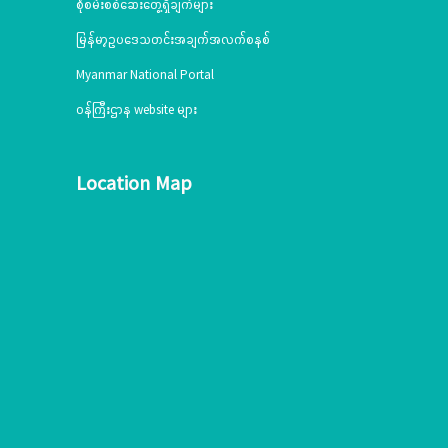
စုံစမ်းစစ်ဆေးတွေ့ရှိချက်များ
မြန်မာ့ဥပဒေသတင်းအချက်အလက်စနစ်
Myanmar National Portal
ဝန်ကြီးဌာန website များ
Location Map