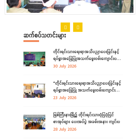
ဆက်စပ်သတင်းများ
တိုင်းရင်းသားရေးရာအသိပညာပေးခြင်းနှင့်
ရပ်ရွာအခြေပြုအသက်မွေးဝမ်းကျောင်းပညာ
လိုအပ်ချက်တို့ကို ဆန်းစစ်စီမံခြင်းအစီအစဉ်
30 July 2026
ကို ကချင်ပြည်နယ်တွင် ကျင်းပပြုလုပ်
“တိုင်းရင်းသားရေးရာအသိပညာပေးခြင်းနှင့်
ရပ်ရွာအခြေပြု အသက်မွေးဝမ်းကျောင်း
ပညာ လိုအပ်ချက် ဆန်းစစ်စီမံခြင်း
23 July 2026
အစီအစဉ်”
မြစ်ကြီးနားမြို့၌ တိုင်းရင်းသားပုံပြပုံပြင်
စာအုပ်များ ပေးအပ်ပွဲ အခမ်းအနား ကျင်းပ
28 July 2026