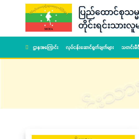
ပြည်ထောင်စုသမ္မ
တိုင်းရင်းသားလူမ
ဌာနအကြောင်း
လုပ်ငန်းဆောင်ရွက်ချက်များ
သတင်းမီ