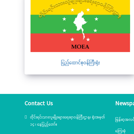
ပြည်ထောင်စုဝန်ကြီးရုံး
Contact Us
Newsp
တိုင်းရင်းသားလူမျိုးများရေးရာဝန်ကြီးဌာန၊ ရုံးအမှတ်
မြန်မာ့အလင
၁၄ ၊ နေပြည်တော်။
ကြေးမုံ