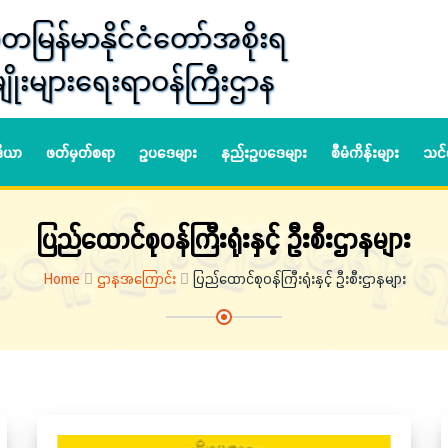
တမြန်မာနိုင်ငံတော်အစိုးရ
ျိုးများရေးရာဝန်ကြီးဌာန
ဒီယာ
ဖတ်မှတ်စရာ
ဥပဒေများ
နည်းဥပဒေများ
စီမံကိန်းများ
သင်
ပြည်ထောင်စုဝန်ကြီးရုံးနှင့် ဦးစီးဌာနများ
Home
ဌာနအကြောင်း
ပြည်ထောင်စုဝန်ကြီးရုံးနှင့် ဦးစီးဌာနများ