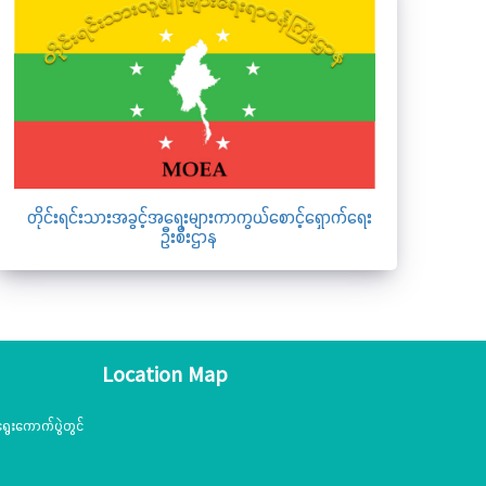
တိုင်းရင်းသားအခွင့်အရေးများကာကွယ်စောင့်ရှောက်ရေး
ဦးစီးဌာန
Location Map
ွေးကောက်ပွဲတွင်