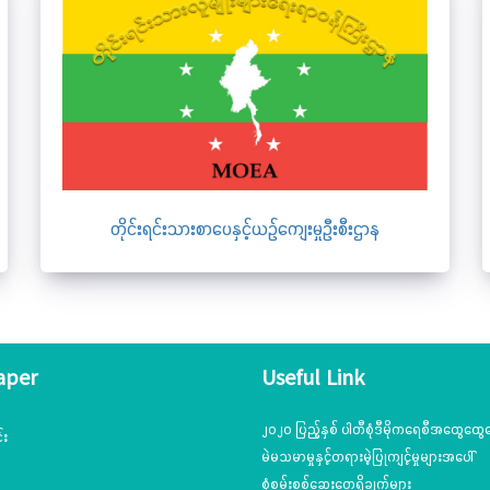
တိုင်းရင်းသားစာပေနှင့်ယဉ်ကျေးမှုဦးစီးဌာန
aper
Useful Link
၂၀၂၀ ပြည့်နှစ် ပါတီစုံဒီမိုကရေစီအထွေထွေရ
်း
မဲမသမာမှုနှင့်တရားမဲ့ပြုကျင့်မှုများအပေါ်
စုံစမ်းစစ်ဆေးတွေ့ရှိချက်များ