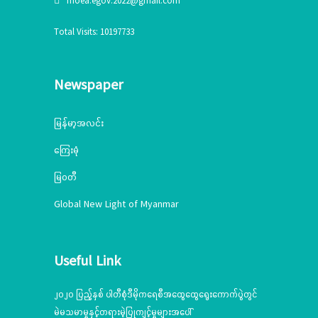
moea.egov.2022@gmail.com
Total Visits: 10197733
Newspaper
မြန်မာ့အလင်း
ကြေးမုံ
မြဝတီ
Global New Light of Myanmar
Useful Link
၂၀၂၀ ပြည့်နှစ် ပါတီစုံဒီမိုကရေစီအထွေထွေရွေးကောက်ပွဲတွင်
မဲမသမာမှုနှင့်တရားမဲ့ပြုကျင့်မှုများအပေါ်