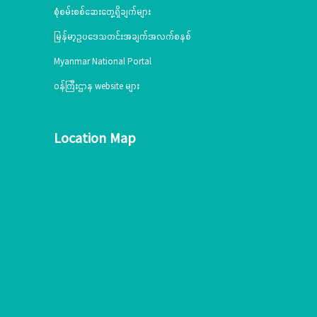
စုံစမ်းစစ်ဆေးတွေ့ရှိချက်များ
မြန်မာ့ဥပဒေသတင်းအချက်အလက်စနစ်
Myanmar National Portal
ဝန်ကြီးဌာန website များ
Location Map