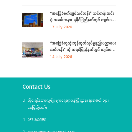
ကို ပဲခူးတိုင်းဒေသကြီးတွင် ကျင်းပပြုလုပ်
“အခြေခံစက်ချုပ်သင်တန်း” သင်တန်းဆင်း
ပွဲ အခမ်းအနား ရခိုင်ပြည်နယ်တွင် ကျင်းပ
ပြုလုပ်
17 July 2026
“အခြေခံလူသုံးကုန်ထုတ်လုပ်မှုနည်းပညာပေး
သင်တန်း” ကို ကရင်ပြည်နယ်တွင် ကျင်းပ
ပြုလုပ်
14 July 2026
Contact Us
တိုင်းရင်းသားလူမျိုးများရေးရာဝန်ကြီးဌာန၊ ရုံးအမှတ် ၁၄ ၊
နေပြည်တော်။
067-3409551