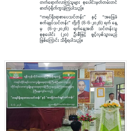
တက်ရောက်လာကြသူများ စုပေါင်းမှတ်တမ်းတင်
ဓာတ်ပုံရိုက်ကူးခဲ့ကြပါသည်။
“ကရင်ရိုးရာစာပေသင်တန်း” နှင့် “အခြေခံ
စက်ချုပ်သင်တန်း” တို့ကို (၆-၆-၂၀၂၆) ရက် နေ့
မှ (၆-၇-၂၀၂၆) ရက်နေ့အထိ သင်တန်းသူ
စုစုပေါင်း (၂၀) ဦးစီဖြင့် ဖွင့်လှစ်သွားမည်
ဖြစ်ကြောင်း သိရှိရပါသည်။