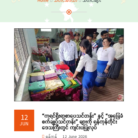
Home
သတင်းမီဒီယာ
သတင်းများ
“ကရင်ရိုးရာစာပေသင်တန်း” နှင့် “အခြေခံ
12
စက်ချုပ်သင်တန်း” များကို ရန်ကုန်တိုင်း
JUN
ဒေသကြီးတွင် ကျင်းပပြုလုပ်
ရန်ကုန်
12 June 2026