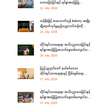
ဟောပြောခြင်းနှင့် ရပ်ရွာအခြေပြု
အသက်မွေးဝမ်းကျောင်း ပညာလိုအပ်ချက်တို့
22 July 2026
ကို ဆန်းစစ်စီမံခြင်း အစီအစဉ်ကို
မွန်ပြည်နယ်တွင် ကျင်းပပြုလုပ်
တန်ဖိုးမြင့် စားသောက်ကုန် Bakery အမျိုး
မျိုးထုတ်လုပ်မှုနည်းပညာသင်တန်းကို
စစ်ကိုင်းတိုင်းဒေသကြီး၊ လဟယ်မြို့၌ ဖွင့်လှစ်
23 July 2026
တိုင်းရင်းသားရေးရာ အသိပညာပေးခြင်းနှင့်
ရပ်ရွာအခြေပြုအသက်မွေးဝမ်းကျောင်းပညာ
လိုအပ်ချက်များကို ဆန်းစစ်စီမံခြင်း
20 July 2026
အစီအစဉ်ကို ပဲခူးတိုင်းဒေသကြီးတွင် ကျင်းပ
ပြုလုပ်
ပြည်သူ့လွှတ်တော် နယ်စပ်ဒေသ၊
တိုင်းရင်းသားရေးရာနှင့် ငြိမ်းချမ်းရေး
ကော်မတီနှင့် တိုင်းရင်းသားလူမျိုးများရေးရာ
17 July 2026
ဝန်ကြီးဌာနတို့ တွေ့ဆုံဆွေးနွေး
တိုင်းရင်းသားရေးရာ အသိပညာပေးခြင်းနှင့်
ရပ်ရွာအခြေပြုအသက်မွေးဝမ်းကျောင်းပညာ
လိုအပ်ချက်တို့ကို ဆန်းစစ်စီမံခြင်း အစီအစဉ်
15 July 2026