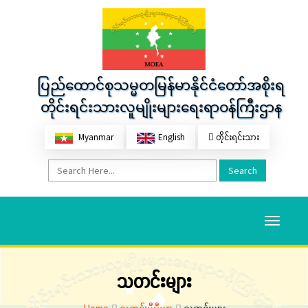
ပြည်ထောင်စုသမ္မတမြန်မာနိုင်ငံတော်အစိုးရ
တိုင်းရင်းသားလူမျိုးများရေးရာဝန်ကြီးဌာန
Myanmar
English
တိုင်းရင်းသား
Search
Toggle
navigati
သတင်းများ