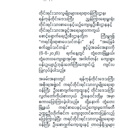
တိုင်းရင်းသားလူမျိုးများရေးရာဝန်ကြီးဌာန၊
ရန်ကုန်တိုင်းဒေသကြီး ညွှန်ကြားရေးမှူးရုံး
တိုင်းရင်းသားစာပေနှင့်ယဉ်ကျေးမှုဦးစီးဌာနနှင့်
တိုင်းရင်းသားအခွင့်အရေးများကာကွယ်
စောင့်ရှောက်ရေးဦးစီးဌာနတို့က ကြီးမှူး၍
“ကရင်ရိုးရာစာပေသင်တန်း” နှင့် “အခြေခံ
စက်ချုပ်သင်တန်း” ဖွင့်ပွဲအခမ်းအနားကို
(၆-၆-၂၀၂၆) ရက်နေ့တွင် တွံတေးမြို့နယ်၊
တွံတေးဝကျေးရွာအုပ်စု၊ အဂါတ်တန်း ကျေးရွာ၊
ပန်းဥယျာဉ်ဘုန်းတော်ကြီးကျောင်း၌ ကျင်းပ
ပြုလုပ်ခဲ့ပါသည်။
အခမ်းအနားတွင် ရန်ကုန်တိုင်းဒေသကြီး
အစိုးရအဖွဲ့ဝင် ကရင်တိုင်းရင်းသားလူမျိုးရေးရာ
ဝန်ကြီး ဦးစောဂျက်ကော့ထူးနှင့် တိုင်းဒေသကြီး
လွှတ်တော်ကိုယ်စားလှယ် ဦးနေဝင်းတို့မှ အမှာ
စကားပြောကြားခဲ့ပါသည်။ ထို့နောက် တွံတေး
မြို့နယ် ကရင်စာပေနှင့်ယဉ်ကျေးမှုကော်မတီ
ဥက္ကဋ္ဌဦးဟိုက်စင်က ကျေးဇူးတင်စကားပြန်လည်
ပြောကြားခဲ့ပြီး ကရင်တိုင်းရင်းသားလူမျိုးရေးရာ
ဝန်ကြီး ဦးစောဂျက်ကော့ထူးနှင့် တာဝန်ရှိသူများ