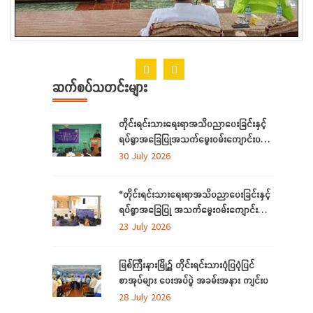
ဆက်စပ်သတင်းများ
တိုင်းရင်းသားရေးရာအသိပညာပေးခြင်းနှင့်
ရပ်ရွာအခြေပြုအသက်မွေးဝမ်းကျောင်းပညာ
လိုအပ်ချက်တို့ကို ဆန်းစစ်စီမံခြင်းအစီအစဉ်
30 July 2026
ကို ကချင်ပြည်နယ်တွင် ကျင်းပပြုလုပ်
“တိုင်းရင်းသားရေးရာအသိပညာပေးခြင်းနှင့်
ရပ်ရွာအခြေပြု အသက်မွေးဝမ်းကျောင်း
ပညာ လိုအပ်ချက် ဆန်းစစ်စီမံခြင်း
23 July 2026
အစီအစဉ်”
မြစ်ကြီးနားမြို့၌ တိုင်းရင်းသားပုံပြပုံပြင်
စာအုပ်များ ပေးအပ်ပွဲ အခမ်းအနား ကျင်းပ
28 July 2026