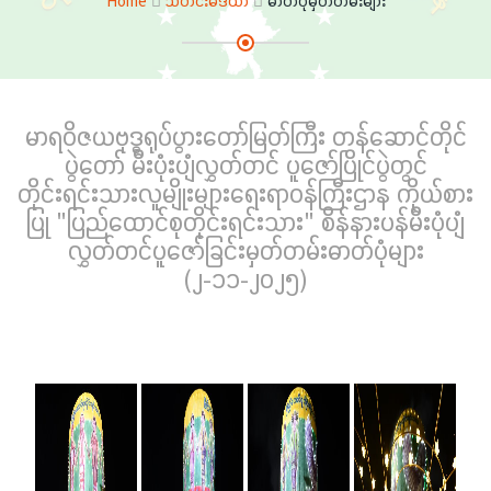
Home
သတင်းမီဒီယာ
ဓာတ်ပုံမှတ်တမ်းများ
မာရဝိဇယဗုဒ္ဓရုပ်ပွားတော်မြတ်ကြီး တန်ဆောင်တိုင်
ပွဲတော် မီးပုံးပျံလွှတ်တင် ပူဇော်ပြိုင်ပွဲတွင်
တိုင်းရင်းသားလူမျိုးများရေးရာဝန်ကြီးဌာန ကိုယ်စား
ပြု "ပြည်ထောင်စုတိုင်းရင်းသား" စိန်နားပန်မီးပုံပျံ
လွှတ်တင်ပူဇော်ခြင်းမှတ်တမ်းဓာတ်ပုံများ
(၂-၁၁-၂၀၂၅)