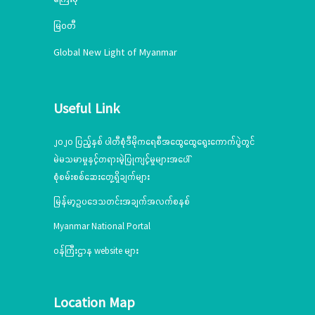
မြဝတီ
Global New Light of Myanmar
Useful Link
၂၀၂၀ ပြည့်နှစ် ပါတီစုံဒီမိုကရေစီအထွေထွေရွေးကောက်ပွဲတွင်
မဲမသမာမှုနှင့်တရားမဲ့ပြုကျင့်မှုများအပေါ်
စုံစမ်းစစ်ဆေးတွေ့ရှိချက်များ
မြန်မာ့ဥပဒေသတင်းအချက်အလက်စနစ်
Myanmar National Portal
ဝန်ကြီးဌာန website များ
Location Map