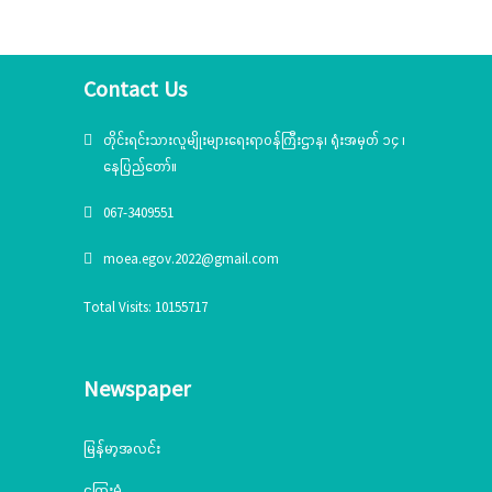
Contact Us
တိုင်းရင်းသားလူမျိုးများရေးရာဝန်ကြီးဌာန၊ ရုံးအမှတ် ၁၄ ၊
နေပြည်တော်။
067-3409551
moea.egov.2022@gmail.com
Total Visits: 10155717
Newspaper
မြန်မာ့အလင်း
ကြေးမုံ