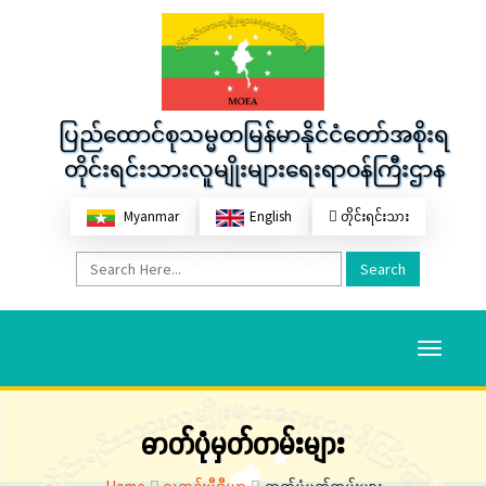
ပြည်ထောင်စုသမ္မတမြန်မာနိုင်ငံတော်အစိုးရ
တိုင်းရင်းသားလူမျိုးများရေးရာဝန်ကြီးဌာန
Myanmar
English
တိုင်းရင်းသား
Search
Toggle
navigati
ဓာတ်ပုံမှတ်တမ်းများ