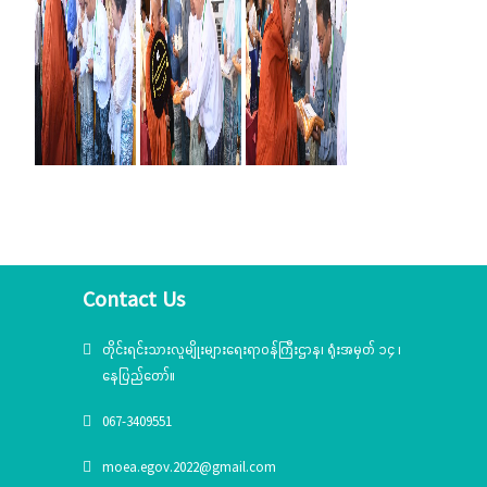
Contact Us
တိုင်းရင်းသားလူမျိုးများရေးရာဝန်ကြီးဌာန၊ ရုံးအမှတ် ၁၄ ၊
နေပြည်တော်။
067-3409551
moea.egov.2022@gmail.com