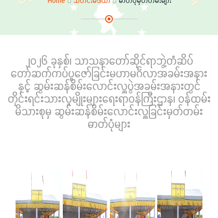
Home
သတင်းမီဒီယာ
ဓာတ်ပုံမှတ်တမ်းများ
၂၀၂၆ ခုနှစ်၊ သာသနာတော်ဆိုင်ရာဘွဲ့တံဆိပ်
တော်ဆက်ကပ်ပူဇော်ခြင်းမဟာမင်္ဂလာအခမ်းအနား
နှင့် ဆွမ်းဆန်စိမ်းလောင်းလှူပွဲအခမ်းအနားတွင်
တိုင်းရင်းသားလူမျိုးများရေးရာဝန်ကြီးဌာန၊ ဝန်ထမ်း
မိသားစုမှ ဆွမ်းဆန်စိမ်းလောင်းလှူခြင်းမှတ်တမ်း
ဓာတ်ပုံများ