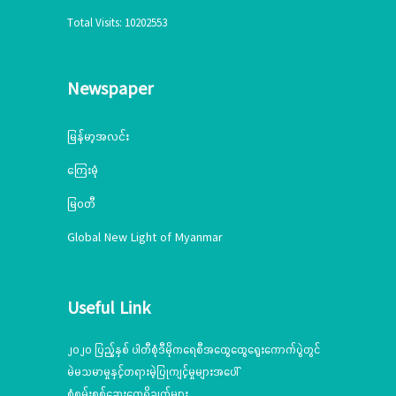
Total Visits: 10202553
Newspaper
မြန်မာ့အလင်း
ကြေးမုံ
မြဝတီ
Global New Light of Myanmar
Useful Link
၂၀၂၀ ပြည့်နှစ် ပါတီစုံဒီမိုကရေစီအထွေထွေရွေးကောက်ပွဲတွင်
မဲမသမာမှုနှင့်တရားမဲ့ပြုကျင့်မှုများအပေါ်
စုံစမ်းစစ်ဆေးတွေ့ရှိချက်များ