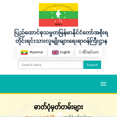
ပြည်ထောင်စုသမ္မတမြန်မာနိုင်ငံတော်အစိုးရ
တိုင်းရင်းသားလူမျိုးများရေးရာဝန်ကြီးဌာန
Myanmar
English
တိုင်းရင်းသား
Search
Toggle
navigati
ဓာတ်ပုံမှတ်တမ်းများ