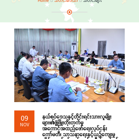
Home
သတင်းမီဒီယာ
သတင်းများ
နယ်စပ်ဒေသနှင့်တိုင်းရင်းသားလူမျိုး
09
များ၏ဖွံ့ဖြိုးတိုးတက်မှု
NOV
အကောင်အထည်ဖော်ရေးလုပ်ငန်း
ကော်မတီ၊ သာသနာရေးနှင့်ယဉ်ကျေးမှု