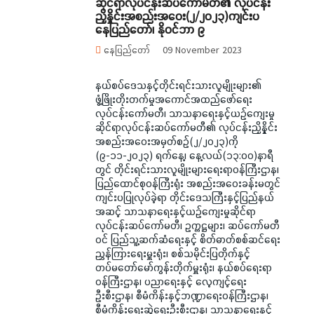
ဆိုင်ရာလုပ်ငန်းဆပ်ကော်မတီ၏ လုပ်ငန်း
ညှိနှိုင်းအစည်းအဝေး(၂/၂၀၂၃)ကျင်းပ
နေပြည်တော်၊ နိုဝင်ဘာ ၉
နေပြည်တော်
09 November 2023
နယ်စပ်ဒေသနှင့်တိုင်းရင်းသားလူမျိုးများ၏
ဖွံ့ဖြိုးတိုးတက်မှုအကောင်အထည်ဖော်ရေး
လုပ်ငန်းကော်မတီ၊ သာသနာရေးနှင့်ယဉ်ကျေးမှု
ဆိုင်ရာလုပ်ငန်းဆပ်ကော်မတီ၏ လုပ်ငန်းညှိနှိုင်း
အစည်းအဝေးအမှတ်စဉ်(၂/၂၀၂၃)ကို
(၉-၁၁-၂၀၂၃) ရက်နေ့၊ နေ့လယ်(၁၃:၀၀)နာရီ
တွင် တိုင်းရင်းသားလူမျိုးများရေးရာဝန်ကြီးဌာန၊
ပြည်ထောင်စုဝန်ကြီးရုံး အစည်းအဝေးခန်းမတွင်
ကျင်းပပြုလုပ်ခဲ့ရာ တိုင်းဒေသကြီးနှင့်ပြည်နယ်
အဆင့် သာသနာရေးနှင့်ယဉ်ကျေးမှုဆိုင်ရာ
လုပ်ငန်းဆပ်ကော်မတီ၊ ဥက္ကဋ္ဌများ၊ ဆပ်ကော်မတီ
ဝင် ပြည်သူ့ဆက်ဆံရေးနှင့် စိတ်ဓာတ်စစ်ဆင်ရေး
ညွှန်ကြားရေးမှူးရုံး၊ စစ်သမိုင်းပြတိုက်နှင့်
တပ်မတော်မော်ကွန်းတိုက်မှူးရုံး၊ နယ်စပ်ရေးရာ
ဝန်ကြီးဌာန၊ ပညာရေးနှင့် လေ့ကျင့်ရေး
ဦးစီးဌာန၊ စီမံကိန်းနှင့်ဘဏ္ဍာရေးဝန်ကြီးဌာန၊
စီမံကိန်းရေးဆွဲရေးဦးစီးဌာန၊ သာသနာရေးနှင့်