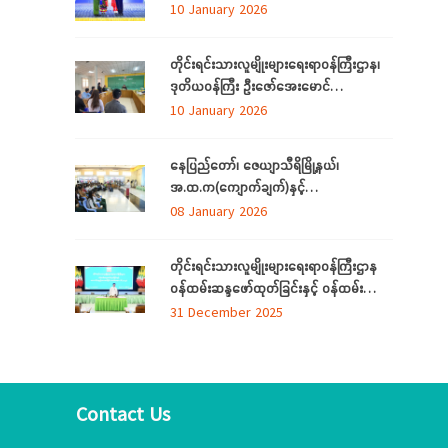
ဂုဏ်ထူးဆောင်ဆုများ ချီးမြှင့်ခြင်း
10 January 2026
အခမ်းအနားကျင်းပ တိုင်းရင်းသားအားလုံး
စည်းလုံးညီညွတ်ခြင်းကို ထုတ်ဖော်ပြသသည့်
တိုင်းရင်းသားလူမျိုးများရေးရာဝန်ကြီးဌာန၊
မနောအကကို ရိုးရာအစဉ်အလာနှင့်အညီ
ဒုတိယဝန်ကြီး ဦးဇော်‌အေးမောင်
အေးချမ်းပျော်ရွှင်စွာဆင်နွှဲ
ကချင်ပြည်နယ်၊ ညွှန်ကြား‌ရေးမှူးရုံးရှိ
10 January 2026
ဝန်ထမ်းများနှင့် တွေ့ဆုံအမှာစကားပြောကြား
ခြင်း
နေပြည်တော်၊ ဇေယျာသီရိမြို့နယ်၊
အ.ထ.က(ကျောက်ချက်)နှင့်
အ.ထ.က(ရေဆင်း) တ်ို့မှ ကျောင်းသား၊
08 January 2026
ကျောင်းသူများ တိုင်းရင်းသားလူမျိုးများ
ရေးရာဝန်ကြီးဌာနရှိ တိုင်းရင်းသား ရိုးရာ
တိုင်းရင်းသားလူမျိုးများရေးရာဝန်ကြီးဌာန
ယဉ်ကျေးမှုပြခန်းသို့ လာရောက်လေ့လာ
ဝန်ထမ်းဆန္ဒဖော်ထုတ်ခြင်းနှင့် ဝန်ထမ်း
သက်သာချောင်ချိရေးအတွက် ထောက်ပံ့
31 December 2025
ပစ္စည်းပေးအပ်ခြင်း
အခမ်းအနား(၆/၂၀၂၅)ကျင်းပ
Contact Us