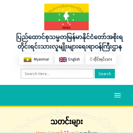
ပြည်ထောင်စုသမ္မတမြန်မာနိုင်ငံတော်အစိုးရ
တိုင်းရင်းသားလူမျိုးများရေးရာဝန်ကြီးဌာန
Myanmar
English
တိုင်းရင်းသား
Search
Toggle
navigati
သတင်းများ