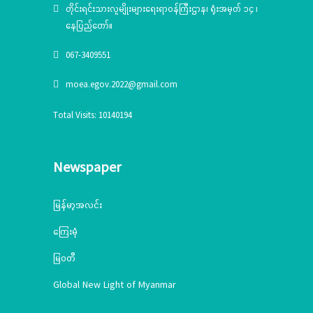
တိုင်းရင်းသားလူမျိုးများရေးရာဝန်ကြီးဌာန၊ ရုံးအမှတ် ၁၄ ၊
နေပြည်တော်။
067-3409551
moea.egov.2022@gmail.com
Total Visits: 10140194
Newspaper
မြန်မာ့အလင်း
ကြေးမုံ
မြဝတီ
Global New Light of Myanmar