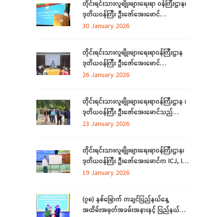
တိုင်းရင်းသားလူမျိုးများရေးရာ ဝန်ကြီးဌာန၊
တွေ့ဆုံ၊ (၃၉)ကြိမ်မြောက် ဂုဏဝိသိဌပူဇာ
ဒုတိယဝန်ကြီး ဦးဇော်အေးမောင်
မင်္ဂလာပွဲအခမ်းအနား အောင်မြင်စွာကျင်းပ
တိုင်းရင်းသားလူမျိုးများရေးရာဝန်ကြီးဌာန Al
30 January 2026
နိုင်ရေး လုပ်ငန်းညှိနှိုင်းအစည်းအဝေးသို့
နည်းပညာ အခြေခံ လုပ်ငန်းခွင်အသုံးချမှု
တက်ရောက်
သင်တန်းဆင်းပွဲအခမ်းအနားသို့ တက်ရောက်
တိုင်းရင်းသားလူမျိုးများရေးရာဝန်ကြီးဌာန
နေပြည်တော် ဇန်နဝါရီလ ၃၀
ဒုတိယဝန်ကြီး ဦးဇော်အေးမောင်
ရန်ကုန်တိုင်းဒေသကြီး၊ ညွှန်ကြားရေးမှူးရုံးရှိ
26 January 2026
ဝန်ထမ်းများနှင့် ရန်ကုန်တိုင်းဒေသကြီး
အတွင်းရှိ တိုင်းရင်းသားစာပေနှင့်ယဉ်ကျေးမှု
တိုင်းရင်းသားလူမျိုးများရေးရာဝန်ကြီးဌာန ၊
ကော်မတီများနှင့်တွေ့ဆုံ
ဒုတိယဝန်ကြီး ဦးဇော်အေးမောင်သည်
တိုင်းရင်းသားရေးရာနှင့်သက်မွေးပညာသင်
23 January 2026
တန်းစင်တာ(တောင်ငူ) စီမံကိန်း တည်ဆောက်
မည့်မြေနေရာတွင် လုပ်ငန်းဆောင်ရွက်မှု
တိုင်းရင်းသားလူမျိုးများရေးရာဝန်ကြီးဌာန၊
အခြေအနေများကို ကြည့်ရှုစစ်ဆေးခြင်း
ဒုတိယဝန်ကြီး ဦးဇော်‌အေးမောင်က ICJ, ICC
အပြည်ပြည်ဆိုင်ရာတရားရုံးများနှင့်
19 January 2026
ပတ်သက်၍ ရှင်းလင်းပြောကြားခြင်း
(၇၈) နှစ်မြောက် ကချင်ပြည်နယ်နေ့
အထိမ်းအမှတ်အခမ်းအနားနှင့် ပြည်နယ်