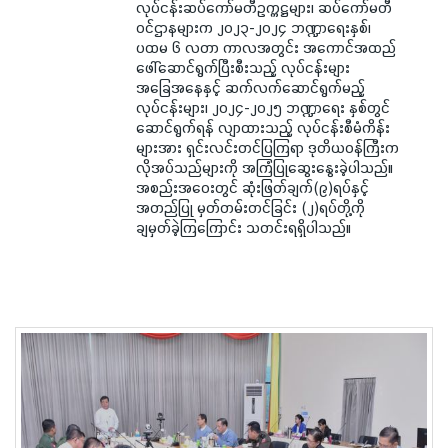
လုပ်ငန်းဆပ်ကော်မတီဥက္ကဋ္ဌများ၊ ဆပ်ကော်မတီ
ဝင်ဌာနများက ၂၀၂၃-၂၀၂၄ ဘဏ္ဍာရေးနှစ်၊
ပထမ ၆ လတာ ကာလအတွင်း အကောင်အထည်
ဖေါ်ဆောင်ရွက်ပြီးစီးသည့် လုပ်ငန်းများ
အခြေအနေနှင့် ဆက်လက်ဆောင်ရွက်မည့်
လုပ်ငန်းများ၊ ၂၀၂၄-၂၀၂၅ ဘဏ္ဍာရေး နှစ်တွင်
ဆောင်ရွက်ရန် လျာထားသည့် လုပ်ငန်းစီမံကိန်း
များအား ရှင်းလင်းတင်ပြကြရာ ဒုတိယဝန်ကြီးက
လိုအပ်သည်များကို အကြံပြုဆွေးနွေးခဲ့ပါသည်။
အစည်းအဝေးတွင် ဆုံးဖြတ်ချက်(၉)ရပ်နှင့်
အတည်ပြု မှတ်တမ်းတင်ခြင်း (၂)ရပ်တို့ကို
ချမှတ်ခဲ့ကြကြောင်း သတင်းရရှိပါသည်။