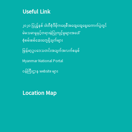
Useful Link
၂၀၂၀ ပြည့်နှစ် ပါတီစုံဒီမိုကရေစီအထွေထွေရွေးကောက်ပွဲတွင်
မဲမသမာမှုနှင့်တရားမဲ့ပြုကျင့်မှုများအပေါ်
စုံစမ်းစစ်ဆေးတွေ့ရှိချက်များ
မြန်မာ့ဥပဒေသတင်းအချက်အလက်စနစ်
Myanmar National Portal
ဝန်ကြီးဌာန website များ
Location Map