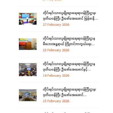
တိုင်းရင်းသားလူမျိုးများရေးရာဝန်ကြီးဌာန၊
ဒုတိယဝန်ကြီး ဦးဇော်အေးမောင် မြန်မာနိုင်ငံ
တော်အလံအကြောင်း သိကောင်းစရာ
27 February 2026
ဟောပြောခြင်း
တိုင်းရင်းသားလူမျိုးများရေးရာဝန်ကြီးဌာန
မီးဘေးအန္တရာယ် ကြိုတင်ကာကွယ်ရေး
ဆိုင်ရာ အသိပညာပေးဟောပြောခြင်းနှင့်
23 February 2026
သရုပ်ပြလေ့ကျင့်ခြင်းအခမ်းအနား ကျင်းပ
တိုင်းရင်းသားလူမျိုးများရေးရာဝန်ကြီးဌာန
ဒုတိယဝန်ကြီး ဦးဇော်အေးမောင်နှင့်
ရန်ကုန်တိုင်းဒေသကြီးအတွင်းရှိ ရခိုင်စာပေ
14 February 2026
နှင့်ယဉ်ကျေးမှုကော်မတီ (ရန်ကုန်) ၊ ရခိုင်
လူမှုရေးအသင်းအဖွဲ့များနှင့်တွေ့ဆုံ
တိုင်းရင်းသားလူမျိုးများရေးရာဝန်ကြီးဌာန၊
ဒုတိယဝန်ကြီး ဦးဇော်အေးမောင်
ရန်ကုန်တိုင်းဒေသကြီးအတွင်းရှိ
15 February 2026
ရခိုင်ပြည်နယ်မှ တိုက်ပွဲရှောင်ရန်ရောက်ရှိနေ
သည့် သက်တိုင်းရင်းသားလူမျိုးများနှင့်