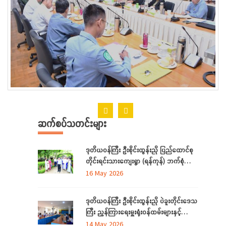
ဆက်စပ်သတင်းများ
ဒုတိယဝန်ကြီး ဦးစိုင်းထွန်းညို ပြည်ထောင်စု
တိုင်းရင်းသားကျေးရွာ (ရန်ကုန်) ဘက်စုံ
အဆင့် မြှင့်တင်ရေး ကြည့်ရှုစစ်ဆေး
16 May 2026
ဒုတိယဝန်ကြီး ဦးစိုင်းထွန်းညို ပဲခူးတိုင်းဒေသ
ကြီး ညွှန်ကြားရေးမှူးရုံးဝန်ထမ်းများနှင့်
တွေ့ဆုံ
14 May 2026