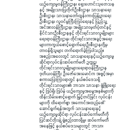
ယဉ်ကျေးမှုဝန်ကြီးဌာန၊ ရှေးဟောင်းသုတေသန
နှင့် အမျိုးသားပြတိုက်ဦးစီးဌာန၊ သာသနာရေး
ဦးစီးဌာန၊ သာသနာတော်ထွန်းကားပြန့်ပွားရေး
ဦးစီးဌာန၊ လူဝင်မှုကြီးကြပ်ရေးနှင့် ပြည်သူ့
အင်အားဝန်ကြီးဌာန၊ အမျိုးသားမှတ်ပုံတင်နှင့်
နိုင်ငံသားဦးစီးဌာနနှင့် တိုင်းရင်းသားလူမျိုးများ
ရေးရာဝန်ကြီးဌာန၊ တိုင်းရင်းသားအခွင့်အရေး
များကာကွယ်စောင့်ရှောက်ရေးဦးစီးဌာနတို့မှ
တာဝန်ရှိသူများ တက်ရောက်ခဲ့ကြပါသည်။
အစည်းအဝေးတွင် သာသနာရေးနှင့်ယဉ်ကျေးမှု
ဆိုင်ရာလုပ်ငန်းဆပ်ကော်မတီ ဥက္ကဋ္ဌ၊
တိုင်းရင်းသားလူမျိုးများရေးရာဝန်ကြီးဌာန
ဒုတိယဝန်ကြီး ဦးဇော်အေးမောင်က အဖွင့်အမှာ
စကားပြောကြားရာတွင် နယ်စပ်ဒေသရှိ
တိုင်းရင်းသားများ၏ ဘာသာ၊ သာသနာ ဖွံ့ဖြိုးရေး
နှင့် ဒြပ်ရှိ၊ ဒြပ်မဲ့ ယဉ်ကျေးမှုအမွေအနှစ်များကို
ထိန်းသိမ်းစောင့်ရှောက် မြှင့်တင်ခြင်း လုပ်ငန်း
များကို ထိရောက်စွာ အကောင်အထည်ဖေါ်
ဆောင်ရွက်ရန်အတွက် သာသနာရေးနှင့်
ယဉ်ကျေးမှုဆိုင်ရာ လုပ်ငန်းဆပ်ကော်မတီကို
ပြင်ဆင်တိုးချဲ့ ဖွဲ့စည်းထားရှိမှု၊ ဆပ်ကော်မတီ
အနေဖြင့် နယ်စပ်ဒေသများတွင် ဘာသာ၊