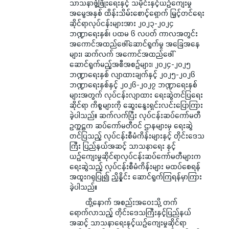
သာသနာဖွံ့ဖြိုးရေးနှင့် သမိုင်းနှင့်ယဉ်ကျေးမှု
အမွေအနှစ် ထိန်းသိမ်းစောင့်ရှောက် မြှင့်တင်ရေး
ဆိုင်ရာလုပ်ငန်းများအား ၂၀၂၃-၂၀၂၄
ဘဏ္ဍာရေးနှစ်၊ ပထမ ၆ လပတ် ကာလအတွင်း
အကောင်အထည်ဖေါ်ဆောင်ရွက်မှု အခြေအနေ
များ၊ ဆက်လက် အကောင်အထည်ဖေါ်
ဆောင်ရွက်မည့်အစီအစဉ်များ၊ ၂၀၂၄-၂၀၂၅
ဘဏ္ဍာရေးနှစ် လျာထားချက်နှင့် ၂၀၂၅-၂၀၂၆
ဘဏ္ဍာရေးနှစ်နှင့် ၂၀၂၆-၂၀၂၇ ဘဏ္ဍာရေးနှစ်
များအတွက် လုပ်ငန်းလျာထား ရေးဆွဲတင်ပြရေး
ဆိုင်ရာ ကိစ္စများကို ဆွေးနွေးရှင်းလင်းပြောကြား
ခဲ့ပါသည်။ ဆက်လက်ပြီး လုပ်ငန်းဆပ်ကော်မတီ
ဥက္ကဋ္ဌက ဆပ်ကော်မတီဝင် ဌာနများမှ ရေးဆွဲ
တင်ပြသည့် လုပ်ငန်းစီမံကိန်းများနှင့် တိုင်းဒေသ
ကြီး ပြည်နယ်အဆင့် သာသနာရေး နှင့်
ယဉ်ကျေးမှုဆိုင်ရာလုပ်ငန်းဆပ်ကော်မတီများက
ရေးဆွဲသည့် လုပ်ငန်းစီမံကိန်းများ မထပ်စေရန်
အထူးဂရုပြု၍ ညှိနှိုင်း ဆောင်ရွက်ကြရန်မှာကြား
ခဲ့ပါသည်။
ထို့နောက် အစည်းအဝေးသို့ တက်
ရောက်လာသည့် တိုင်းဒေသကြီးနှင့်ပြည်နယ်
အဆင့် သာသနာရေးနှင့်ယဉ်ကျေးမှုဆိုင်ရာ