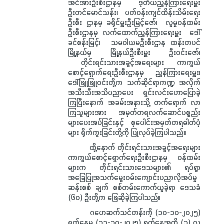
အင်အားဦးစီးဌာနမှ ဒုတိယညွှန်ကြားရေးမှူး
ဦးတင်မောင်သန်း၊ ပတ်ဝန်းကျင်ထိန်းသိမ်းရေး
ဦးစီး ဌာနမှ ခရိုင်မှူးဦးမြင့်ဇော်၊ လူမှုဝန်ထမ်း
ဦးစီးဌာနမှ လက်ထောက်ညွှန်ကြားရေးမှူး ဒေါ်
ခင်စန်းမြင့်၊ သမဝါယမဦးစီးဌာန ထန်းတပင်
မြို့နယ်မှ မြို့နယ်ဦးစီးမှူး ဦးဝင်းဇော်၊
တိုင်းရင်းသားအခွင့်အရေးများ ကာကွယ်
စောင့်ရှောက်ရေးဦးစီးဌာနမှ ညွှန်ကြားရေးမှူး၊
ဒေါ်ဖြူဖြူဝင်းတို့က သက်ဆိုင်ရာကဏ္ဍ အလိုက်
အသီးသီးအသိပညာပေး ရှင်းလင်းဟောပြောခဲ့
ကြပြီးနောက် အခမ်းအနားသို့ တက်ရောက် လာ
ကြသူများအား အမှတ်တရလက်ဆောင်ပစ္စည်း
များပေးအပ်ခြင်းနှင့် စုပေါင်းအမှတ်တရဓါတ်ပုံ
များ ရိုက်ကူးခြင်းတို့ကို ပြုလုပ်ခဲ့ကြပါသည်။
ထို့နောက် တိုင်းရင်းသားအခွင့်အရေးများ
ကာကွယ်စောင့်ရှောက်ရေးဦးစီးဌာနမှ ဝန်ထမ်း
များက တိုင်းရင်းသားဒေသများ၏ ရပ်ရွာ
အခြေပြုအသက်မွေးဝမ်းကျောင်းပညာလိုအပ်မှု
ဆန်းစစ် ချက် စစ်တမ်းကောက်ယူခဲ့ရာ ဒေသခံ
(၆၀) ဦးတို့က ဖြေဆိုခဲ့ကြပါသည်။
ဂဟေဆက်သင်တန်းကို (၁၀-၁၀-၂၀၂၅)
ရက်နေ့မှ (၁၁-၁၀-၂၀၂၅) ရက်နေ့အထိ (၁) လ