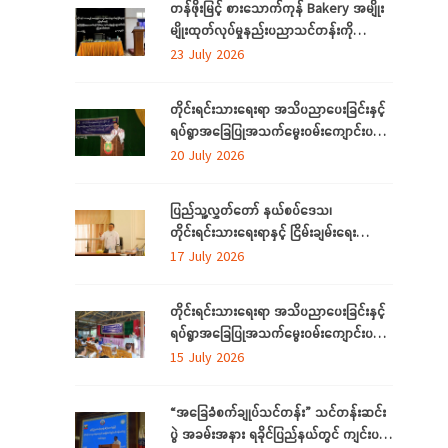
တန်ဖိုးမြင့် စားသောက်ကုန် Bakery အမျိုး
မျိုးထုတ်လုပ်မှုနည်းပညာသင်တန်းကို
စစ်ကိုင်းတိုင်းဒေသကြီး၊ လဟယ်မြို့၌ ဖွင့်လှစ်
23 July 2026
တိုင်းရင်းသားရေးရာ အသိပညာပေးခြင်းနှင့်
ရပ်ရွာအခြေပြုအသက်မွေးဝမ်းကျောင်းပညာ
လိုအပ်ချက်များကို ဆန်းစစ်စီမံခြင်း
20 July 2026
အစီအစဉ်ကို ပဲခူးတိုင်းဒေသကြီးတွင် ကျင်းပ
ပြုလုပ်
ပြည်သူ့လွှတ်တော် နယ်စပ်ဒေသ၊
တိုင်းရင်းသားရေးရာနှင့် ငြိမ်းချမ်းရေး
ကော်မတီနှင့် တိုင်းရင်းသားလူမျိုးများရေးရာ
17 July 2026
ဝန်ကြီးဌာနတို့ တွေ့ဆုံဆွေးနွေး
တိုင်းရင်းသားရေးရာ အသိပညာပေးခြင်းနှင့်
ရပ်ရွာအခြေပြုအသက်မွေးဝမ်းကျောင်းပညာ
လိုအပ်ချက်တို့ကို ဆန်းစစ်စီမံခြင်း အစီအစဉ်
15 July 2026
ကို ပဲခူးတိုင်းဒေသကြီးတွင် ကျင်းပပြုလုပ်
“အခြေခံစက်ချုပ်သင်တန်း” သင်တန်းဆင်း
ပွဲ အခမ်းအနား ရခိုင်ပြည်နယ်တွင် ကျင်းပ