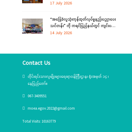
ပြုလုပ်
17 July 2026
“အခြေခံလူသုံးကုန်ထုတ်လုပ်မှုနည်းပညာပေး
သင်တန်း” ကို ကရင်ပြည်နယ်တွင် ကျင်းပ
ပြုလုပ်
14 July 2026
Contact Us
တိုင်းရင်းသားလူမျိုးများရေးရာဝန်ကြီးဌာန၊ ရုံးအမှတ် ၁၄ ၊
နေပြည်တော်။
067-3409551
moea.egov.2022@gmail.com
Total Visits: 10163779