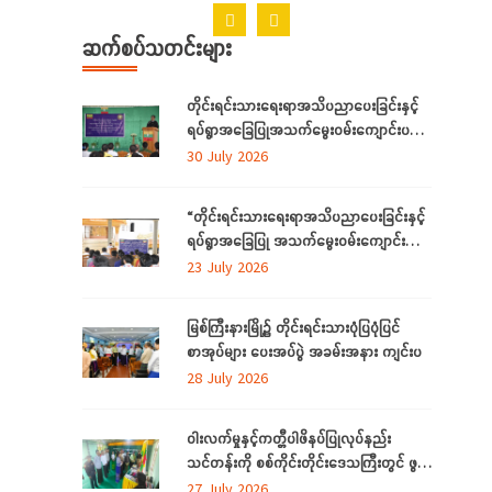
ဆက်စပ်သတင်းများ
တိုင်းရင်းသားရေးရာအသိပညာပေးခြင်းနှင့်
ရပ်ရွာအခြေပြုအသက်မွေးဝမ်းကျောင်းပညာ
လိုအပ်ချက်တို့ကို ဆန်းစစ်စီမံခြင်းအစီအစဉ်
30 July 2026
ကို ကချင်ပြည်နယ်တွင် ကျင်းပပြုလုပ်
“တိုင်းရင်းသားရေးရာအသိပညာပေးခြင်းနှင့်
ရပ်ရွာအခြေပြု အသက်မွေးဝမ်းကျောင်း
ပညာ လိုအပ်ချက် ဆန်းစစ်စီမံခြင်း
23 July 2026
အစီအစဉ်”
မြစ်ကြီးနားမြို့၌ တိုင်းရင်းသားပုံပြပုံပြင်
စာအုပ်များ ပေးအပ်ပွဲ အခမ်းအနား ကျင်းပ
28 July 2026
ဝါးလက်မှုနှင့်ကတ္တီပါဖိနပ်ပြုလုပ်နည်း
သင်တန်းကို စစ်ကိုင်းတိုင်းဒေသကြီးတွင် ဖွင့်
လှစ်
27 July 2026