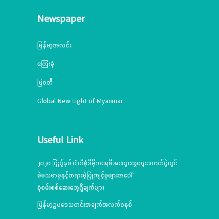
Newspaper
မြန်မာ့အလင်း
ကြေးမုံ
မြဝတီ
Global New Light of Myanmar
Useful Link
၂၀၂၀ ပြည့်နှစ် ပါတီစုံဒီမိုကရေစီအထွေထွေရွေးကောက်ပွဲတွင်
မဲမသမာမှုနှင့်တရားမဲ့ပြုကျင့်မှုများအပေါ်
စုံစမ်းစစ်ဆေးတွေ့ရှိချက်များ
မြန်မာ့ဥပဒေသတင်းအချက်အလက်စနစ်