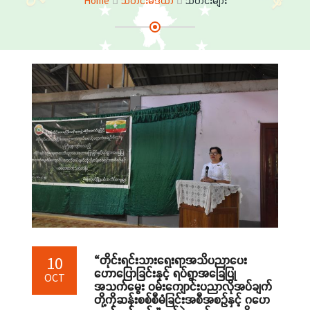
Home
သတင်းမီဒီယာ
သတင်းများ
“တိုင်းရင်းသားရေးရာအသိပညာပေး
10
ဟောပြောခြင်းနှင့် ရပ်ရွာအခြေပြု
OCT
အသက်မွေး ဝမ်းကျောင်းပညာလိုအပ်ချက်
တို့ကိုဆန်းစစ်စီမံခြင်းအစီအစဉ်နှင့် ဂ‌‌‌ဟေ