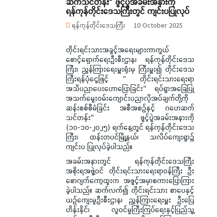
ဆက်သင်တန်း” ဖွင့်ပွဲအခမ်းအနားကို
ရန်ကုန်တိုင်းဒေသကြီးတွင် ကျင်းပပြုလုပ်
ရန်ကုန်တိုင်းဒေသကြီး
10 October 2025
တိုင်းရင်းသားအခွင့်အရေးများကာကွယ်
စောင့်ရှောက်ရေးဦးစီးဌာန၊ ရန်ကုန်တိုင်းဒေသ
ကြီး၊ ညွှန်ကြားရေးမှူးရုံးမှ ကြီးမှူး၍ တိုင်းဒေသ
ကြီးရန်ပုံငွေဖြင့် " တိုင်းရင်းသားရေးရာ
အသိပညာပေးဟောပြောခြင်း" ရပ်ရွာအခြေပြု
အသက်မွေးဝမ်းကျောင်းပညာလိုအပ်ချက်တို့ကို
ဆန်းစစ်စီမံခြင်း အစီအစဉ်နှင့် ဂဟေဆက်
သင်တန်း” ဖွင့်ပွဲအခမ်းအနားကို
(၁၀-၁၀-၂၀၂၅) ရက်နေ့တွင် ရန်ကုန်တိုင်းဒေသ
ကြီး၊ ထန်းတပင်မြို့နယ်၊ သလိပ်ကျေးရွာ၌
ကျင်းပ ပြုလုပ်ခဲ့ပါသည်။
အခမ်းအနားတွင် ရန်ကုန်တိုင်းဒေသကြီး
အစိုးရအဖွဲ့ဝင် တိုင်းရင်းသားရေးရာဝန်ကြီး ဦး
စောဂျက်ကော့ထူးက အဖွင့်အမှာစကားပြောကြား
ခဲ့ပါသည်။ ဆက်လက်၍ တိုင်းရင်းသား စာပေနှင့်
ယဉ်ကျေးမှုဦးစီးဌာန၊ ညွှန်ကြားရေးမှူး ဦးပြေ
ဟိန်းနိုင်၊ လူဝင်မှုကြီးကြပ်ရေးနှင့်ပြည်သူ့