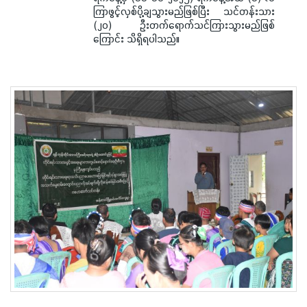
ကြာဖွင့်လှစ်ပို့ချသွားမည်ဖြစ်ပြီး သင်တန်းသား
(၂၀) ဦးတက်ရောက်သင်ကြားသွားမည်ဖြစ်
ကြောင်း သိရှိရပါသည်။