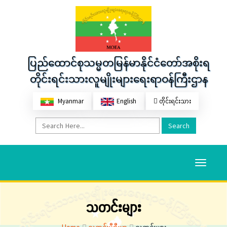
ပြည်ထောင်စုသမ္မတမြန်မာနိုင်ငံတော်အစိုးရ
တိုင်းရင်းသားလူမျိုးများရေးရာဝန်ကြီးဌာန
Myanmar
English
တိုင်းရင်းသား
Search
Toggle
navigati
သတင်းများ