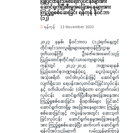
ပြုပြင်ထိန်းသိမ်းရေးလုပ်ငန်းမျာအား
ဆောင်ရွက်ပြီးစီးမှုအခြေအနေများအား
ကြည့်ရှုစစ်ဆေးခြင်း ရန်ကုန် နိုဝင်ဘာ
(၁၂)
ရန်ကုန်
13 November 2023
၂၀၂၃ ခုနှစ်၊ နိုဝင်ဘာလ (၁၂)ရက်နေ့တွင်
တိုင်းရင်းသားလူမျိုးများရေးရာဝန်ကြီးဌာန၊
ဒုတိယဝန်ကြီး ဦးဇော်အေးမောင်သည်
ပြည်ထောင်စုတိုင်းရင်းသားကျေးရွာ(ရန်
ကုန်)တွင် ၂၀၂၃-၂ဝ၂၄ ဘဏ္ဍာရေးနှစ်
ပြည်ထောင်စုဘဏ္ဍာရန်ပုံငွေ ငွေလုံးငွေရင်း
အသုံးစရိတ် တင်ဒါလုပ်ငန်းဖြင့် ဆောင်ရွက်
လျက်ရှိသော ရေပန်းအလှတပ်ဆင်ခြင်းလုပ်ငန်း
နှင့် ဝင်္ကပါပတ်လမ်း (ဝါးရုံတော လျှောက်လမ်း)
လုပ်ငန်း ဆောင်ရွက်ပြီးစီးမှုအခြေအနေအား
ကြည့်ရှုစစ်ဆေးခြင်း၊ ရိုးရာအိမ်များ ပြင်ဆင်
ဆောင်ရွက်ထားရှိမှု အခြေအနေများအား ကြည့်ရှု
စစ်ဆေးခြင်းနှင့် ကပွဲခန်းမအတွင်း ဆေးသုတ်
ခြင်းလုပ်ငန်း ဆောင်ရွက်နေမှုအခြေအနေတို့
အား ကြည့်ရှုစစ်ဆေးခဲ့ပြီး ဆက်လက် ဆောင်ရွက်
ရန်လိုအပ်သည်များကို လမ်းညွှန်မှာကြားခဲ့