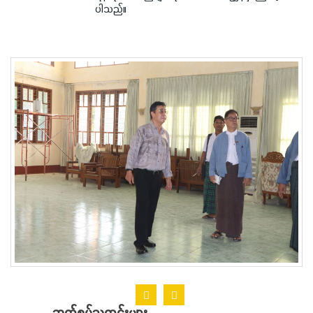
ပါသည်။
ဆက်စပ်သတင်းများ