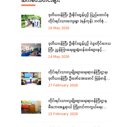
ဒုတိယဝန်ကြီး ဦးစိုင်းထွန်းညို ပြည်ထောင်စု
တိုင်းရင်းသားကျေးရွာ (ရန်ကုန်) ဘက်စုံ
အဆင့် မြှင့်တင်ရေး ကြည့်ရှုစစ်ဆေး
16 May 2026
ဒုတိယဝန်ကြီး ဦးစိုင်းထွန်းညို ပဲခူးတိုင်းဒေသ
ကြီး ညွှန်ကြားရေးမှူးရုံးဝန်ထမ်းများနှင့်
တွေ့ဆုံ
14 May 2026
တိုင်းရင်းသားလူမျိုးများရေးရာဝန်ကြီးဌာန၊
ဒုတိယဝန်ကြီး ဦးဇော်အေးမောင် မြန်မာနိုင်ငံ
တော်အလံအကြောင်း သိကောင်းစရာ
27 February 2026
ဟောပြောခြင်း
တိုင်းရင်းသားလူမျိုးများရေးရာဝန်ကြီးဌာန
မီးဘေးအန္တရာယ် ကြိုတင်ကာကွယ်ရေး
ဆိုင်ရာ အသိပညာပေးဟောပြောခြင်းနှင့်
23 February 2026
သရုပ်ပြလေ့ကျင့်ခြင်းအခမ်းအနား ကျင်းပ