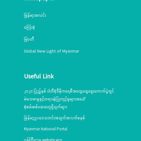
မြန်မာ့အလင်း
ကြေးမုံ
မြဝတီ
Global New Light of Myanmar
Useful Link
၂၀၂၀ ပြည့်နှစ် ပါတီစုံဒီမိုကရေစီအထွေထွေရွေးကောက်ပွဲတွင်
မဲမသမာမှုနှင့်တရားမဲ့ပြုကျင့်မှုများအပေါ်
စုံစမ်းစစ်ဆေးတွေ့ရှိချက်များ
မြန်မာ့ဥပဒေသတင်းအချက်အလက်စနစ်
Myanmar National Portal
ဝန်ကြီးဌာန website များ