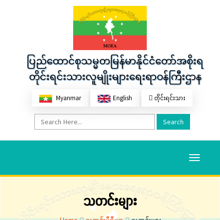
ပြည်ထောင်စုသမ္မတမြန်မာနိုင်ငံတော်အစိုးရ
တိုင်းရင်းသားလူမျိုးများရေးရာဝန်ကြီးဌာန
Myanmar
English
တိုင်းရင်းသား
Search
Toggle
navigati
သတင်းများ