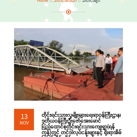
Home
သတင်းမီဒီယာ
သတင်းများ
တိုင်းရင်းသားလူမျိုးများရေးရာဝန်ကြီးဌာန၊
13
ဒုတိယဝန်ကြီးဦးဇော်အေးမောင်
NOV
ပြည်ထောင်စုတိုင်းရင်းသားကျေးရွာ(ရန်
ကုန်)တွင် တင်ဒါလုပ်ငန်းများနှင့် ရိုးရာအိမ်