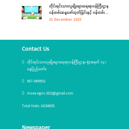
ရေးရာဝန်ကြီးဌာနရှိ တိုင်းရင်းသား ရိုးရာ
တိုင်းရင်းသားလူမျိုးများရေးရာဝန်ကြီးဌာန
ယဉ်ကျေးမှုပြခန်းသို့ လာရောက်လေ့လာ
ဝန်ထမ်းဆန္ဒဖော်ထုတ်ခြင်းနှင့် ဝန်ထမ်း
သက်သာချောင်ချိရေးအတွက် ထောက်ပံ့
31 December 2025
ပစ္စည်းပေးအပ်ခြင်း
အခမ်းအနား(၆/၂၀၂၅)ကျင်းပ
Contact Us
တိုင်းရင်းသားလူမျိုးများရေးရာဝန်ကြီးဌာန၊ ရုံးအမှတ် ၁၄ ၊
နေပြည်တော်။
067-3409551
moea.egov.2022@gmail.com
Total Visits: 10184835
Newspaper