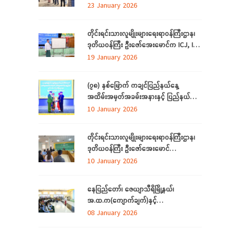
တိုင်းရင်းသားရေးရာနှင့်သက်မွေးပညာသင်
23 January 2026
တန်းစင်တာ(တောင်ငူ) စီမံကိန်း တည်ဆောက်
မည့်မြေနေရာတွင် လုပ်ငန်းဆောင်ရွက်မှု
တိုင်းရင်းသားလူမျိုးများရေးရာဝန်ကြီးဌာန၊
အခြေအနေများကို ကြည့်ရှုစစ်ဆေးခြင်း
ဒုတိယဝန်ကြီး ဦးဇော်‌အေးမောင်က ICJ, ICC
အပြည်ပြည်ဆိုင်ရာတရားရုံးများနှင့်
19 January 2026
ပတ်သက်၍ ရှင်းလင်းပြောကြားခြင်း
(၇၈) နှစ်မြောက် ကချင်ပြည်နယ်နေ့
အထိမ်းအမှတ်အခမ်းအနားနှင့် ပြည်နယ်
ဂုဏ်ထူးဆောင်ဆုများ ချီးမြှင့်ခြင်း
10 January 2026
အခမ်းအနားကျင်းပ တိုင်းရင်းသားအားလုံး
စည်းလုံးညီညွတ်ခြင်းကို ထုတ်ဖော်ပြသသည့်
တိုင်းရင်းသားလူမျိုးများရေးရာဝန်ကြီးဌာန၊
မနောအကကို ရိုးရာအစဉ်အလာနှင့်အညီ
ဒုတိယဝန်ကြီး ဦးဇော်‌အေးမောင်
အေးချမ်းပျော်ရွှင်စွာဆင်နွှဲ
ကချင်ပြည်နယ်၊ ညွှန်ကြား‌ရေးမှူးရုံးရှိ
10 January 2026
ဝန်ထမ်းများနှင့် တွေ့ဆုံအမှာစကားပြောကြား
ခြင်း
နေပြည်တော်၊ ဇေယျာသီရိမြို့နယ်၊
အ.ထ.က(ကျောက်ချက်)နှင့်
အ.ထ.က(ရေဆင်း) တ်ို့မှ ကျောင်းသား၊
08 January 2026
ကျောင်းသူများ တိုင်းရင်းသားလူမျိုးများ