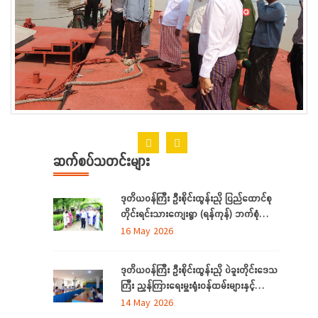
ဆက်စပ်သတင်းများ
ဒုတိယဝန်ကြီး ဦးစိုင်းထွန်းညို ပြည်ထောင်စု
တိုင်းရင်းသားကျေးရွာ (ရန်ကုန်) ဘက်စုံ
အဆင့် မြှင့်တင်ရေး ကြည့်ရှုစစ်ဆေး
16 May 2026
ဒုတိယဝန်ကြီး ဦးစိုင်းထွန်းညို ပဲခူးတိုင်းဒေသ
ကြီး ညွှန်ကြားရေးမှူးရုံးဝန်ထမ်းများနှင့်
တွေ့ဆုံ
14 May 2026