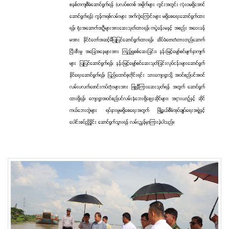
စနစ်တကျစီမံဆောင်ရွက်ရန် (ပလပ်စတစ် အမှိုက်များ ကွင်းအတွင်း လုံးဝမရှိအောင်
ဆောင်ရွက်ရန်) ကွန်ကရစ်လမ်းများ အက်ကွဲကြောင်းများ မရှိစေရေးဆောင်ရွက်ထား
ရန်၊ ရုံးအဆောက်အဦများအားဆေးသုတ်ထားရန်၊ ကပွဲခန်းမနှင့် အစည်း အဝေးခန်
မအား နိုင်ငံတော်အဆင့်မီပြုပြင်ဆောင်ရွက်ထားရန်၊ ဆိပ်ခံဗောတံတားတည်ဆောက်
ပြီးစီးမှု အခြေအနေများအား ကြည့်ရှုစစ်ဆေးခြင်း၊ နန်းမြင့်မျှော်စင်မျက်နှာကျက်
များ ပြုပြင်ဆောင်ရွက်ရန်၊ နန်းမြင့်မျှော်စင်ဆေးသုတ်ခြင်းလုပ်ငန်းများဆောင်ရွက်
နိုင်ရေးဆောင်ရွက်ရန်၊ ပြည်ထောင်စုတိုင်းရင်း သားကျေးရွာသို့ အဝင်စည်ပင်အဝင်
လမ်းပလက်ဖောင်းကပ်တုံးများအား ဖြူနီကြားဆေးသုတ်ရန် အတွက် ဆောင်ရွက်
ထားရှိရန်၊ ကျေးရွာအဝင်စည်ပင်လမ်းနံဘေးရှိဈေးဆိုင်များ၊ အငှားယာဉ်နှင့် ဆိုင်
ကယ်ဘေးတွဲများ ရပ်နားမှုမရှိစေရေးအတွက် မြို့နယ်စီမံအုပ်ချုပ်ရေးအဖွဲ့နှင့်
ပေါင်းစပ်ညှိနှိုင်း ဆောင်ရွက်သွားရန် လမ်းညွှန်မှာကြားခဲ့ပါသည်။