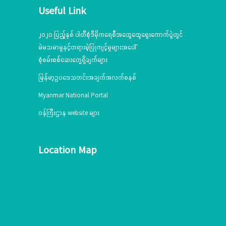
Useful Link
၂၀၂၀ ပြည့်နှစ် ပါတီစုံဒီမိုကရေစီအထွေထွေရွေးကောက်ပွဲတွင်
မဲမသမာမှုနှင့်တရားမဲ့ပြုကျင့်မှုများအပေါ်
စုံစမ်းစစ်ဆေးတွေ့ရှိချက်များ
မြန်မာ့ဥပဒေသတင်းအချက်အလက်စနစ်
Myanmar National Portal
ဝန်ကြီးဌာန website များ
Location Map