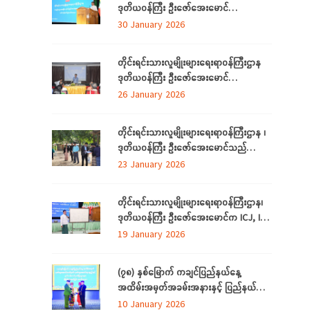
ဒုတိယဝန်ကြီး ဦးဇော်အေးမောင်
မင်္ဂလာပွဲအခမ်းအနား အောင်မြင်စွာကျင်းပ
တိုင်းရင်းသားလူမျိုးများရေးရာဝန်ကြီးဌာန Al
30 January 2026
နိုင်ရေး လုပ်ငန်းညှိနှိုင်းအစည်းအဝေးသို့
နည်းပညာ အခြေခံ လုပ်ငန်းခွင်အသုံးချမှု
တက်ရောက်
သင်တန်းဆင်းပွဲအခမ်းအနားသို့ တက်ရောက်
တိုင်းရင်းသားလူမျိုးများရေးရာဝန်ကြီးဌာန
နေပြည်တော် ဇန်နဝါရီလ ၃၀
ဒုတိယဝန်ကြီး ဦးဇော်အေးမောင်
ရန်ကုန်တိုင်းဒေသကြီး၊ ညွှန်ကြားရေးမှူးရုံးရှိ
26 January 2026
ဝန်ထမ်းများနှင့် ရန်ကုန်တိုင်းဒေသကြီး
အတွင်းရှိ တိုင်းရင်းသားစာပေနှင့်ယဉ်ကျေးမှု
တိုင်းရင်းသားလူမျိုးများရေးရာဝန်ကြီးဌာန ၊
ကော်မတီများနှင့်တွေ့ဆုံ
ဒုတိယဝန်ကြီး ဦးဇော်အေးမောင်သည်
တိုင်းရင်းသားရေးရာနှင့်သက်မွေးပညာသင်
23 January 2026
တန်းစင်တာ(တောင်ငူ) စီမံကိန်း တည်ဆောက်
မည့်မြေနေရာတွင် လုပ်ငန်းဆောင်ရွက်မှု
တိုင်းရင်းသားလူမျိုးများရေးရာဝန်ကြီးဌာန၊
အခြေအနေများကို ကြည့်ရှုစစ်ဆေးခြင်း
ဒုတိယဝန်ကြီး ဦးဇော်‌အေးမောင်က ICJ, ICC
အပြည်ပြည်ဆိုင်ရာတရားရုံးများနှင့်
19 January 2026
ပတ်သက်၍ ရှင်းလင်းပြောကြားခြင်း
(၇၈) နှစ်မြောက် ကချင်ပြည်နယ်နေ့
အထိမ်းအမှတ်အခမ်းအနားနှင့် ပြည်နယ်
ဂုဏ်ထူးဆောင်ဆုများ ချီးမြှင့်ခြင်း
10 January 2026