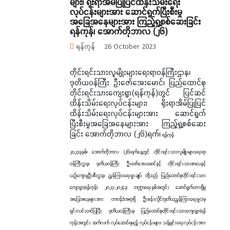
များ၊ ရိုးရာအိမ်ပြုပြင်ထိန်းသိမ်းရေး
လုပ်ငန်းများအား ဆောင်ရွက်ပြီးစီးမှု
အခြေအနေများအား ကြည့်ရှု့စစ်ဆေးခြင်း
ရန်ကုန်၊ အောက်တိုဘာလ (၂၆)
ရန်ကုန်
26 October 2023
တိုင်းရင်းသားလူမျိုးများရေးရာဝန်ကြီးဌာန၊
ဒုတိယဝန်ကြီး ဦးဇော်အေးမောင်၊ ပြည်ထောင်စု
တိုင်းရင်းသားကျေးရွာ(ရန်ကုန်)တွင် ပြင်ဆင်
ထိန်းသိမ်းရေးလုပ်ငန်းများ၊ ရိုးရာအိမ်ပြုပြင်
ထိန်းသိမ်းရေးလုပ်ငန်းများအား ဆောင်ရွက်
ပြီးစီးမှုအခြေအနေများအား ကြည့်ရှု့စစ်ဆေး
ခြင်း အောက်တိုဘာလ (၂၆)ရက်၊
ရန်ကုန်
၂၀၂၃ခုနှစ်၊ အောက်တိုဘာလ (၂၆)ရက်နေ့တွင် တိုင်းရင်းသားလူမျိုးများရေးရာ
ဝန်ကြီးဌာန၊ ဒုတိယဝန်ကြီး ဦးဇော်အေးမောင်နှင့် တိုင်းရင်းသားစာပေနှင့်
ယဉ်ကျေးမှုဦးစီးဌာန၊ ညွှန်ကြားရေးမှူးချုပ် တို့သည် ပြည်ထောင်စုတိုင်းရင်းသား
ကျေးရွာ(ရန်ကုန်) ၂၀၂၃-၂၀၂၄ခု ဘဏ္ဍာရေးနှစ်အတွင်း ဆောင်ရွက်ထားရှိမှု
အခြေအနေများအား တာဝန်ခံအရာရှိ ဦးစန်းလှိုင်(ဒုတိယညွှန်ကြားရေးမှူး)မှ
ရှင်းလင်းတင်ပြပြီး ဒုတိယဝန်ကြီးမှ ပြည်ထောင်စုတိုင်းရင်းသားကျေးရွာ(ရန်
ကုန်)အတွင်း ဆက်လက် လုပ်ဆောင်ရမည့် လုပ်ငန်းများ၊ သန့်ရှင်းရေးလုပ်ငန်းအား