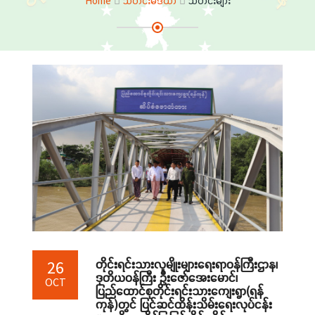
Home
သတင်းမီဒီယာ
သတင်းများ
တိုင်းရင်းသားလူမျိုးများရေးရာဝန်ကြီးဌာန၊
26
ဒုတိယဝန်ကြီး ဦးဇော်အေးမောင်၊
OCT
ပြည်ထောင်စုတိုင်းရင်းသားကျေးရွာ(ရန်
ကုန်)တွင် ပြင်ဆင်ထိန်းသိမ်းရေးလုပ်ငန်း