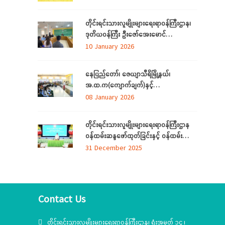
အခမ်းအနားကျင်းပ တိုင်းရင်းသားအားလုံး
စည်းလုံးညီညွတ်ခြင်းကို ထုတ်ဖော်ပြသသည့်
တိုင်းရင်းသားလူမျိုးများရေးရာဝန်ကြီးဌာန၊
မနောအကကို ရိုးရာအစဉ်အလာနှင့်အညီ
ဒုတိယဝန်ကြီး ဦးဇော်‌အေးမောင်
အေးချမ်းပျော်ရွှင်စွာဆင်နွှဲ
ကချင်ပြည်နယ်၊ ညွှန်ကြား‌ရေးမှူးရုံးရှိ
10 January 2026
ဝန်ထမ်းများနှင့် တွေ့ဆုံအမှာစကားပြောကြား
ခြင်း
နေပြည်တော်၊ ဇေယျာသီရိမြို့နယ်၊
အ.ထ.က(ကျောက်ချက်)နှင့်
အ.ထ.က(ရေဆင်း) တ်ို့မှ ကျောင်းသား၊
08 January 2026
ကျောင်းသူများ တိုင်းရင်းသားလူမျိုးများ
ရေးရာဝန်ကြီးဌာနရှိ တိုင်းရင်းသား ရိုးရာ
တိုင်းရင်းသားလူမျိုးများရေးရာဝန်ကြီးဌာန
ယဉ်ကျေးမှုပြခန်းသို့ လာရောက်လေ့လာ
ဝန်ထမ်းဆန္ဒဖော်ထုတ်ခြင်းနှင့် ဝန်ထမ်း
သက်သာချောင်ချိရေးအတွက် ထောက်ပံ့
31 December 2025
ပစ္စည်းပေးအပ်ခြင်း
အခမ်းအနား(၆/၂၀၂၅)ကျင်းပ
Contact Us
တိုင်းရင်းသားလူမျိုးများရေးရာဝန်ကြီးဌာန၊ ရုံးအမှတ် ၁၄ ၊