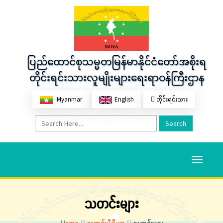
ပြည်ထောင်စုသမ္မတမြန်မာနိုင်ငံတော်အစိုးရ
တိုင်းရင်းသားလူမျိုးများရေးရာဝန်ကြီးဌာန
Myanmar
English
တိုင်းရင်းသား
Search
Toggle
navigati
သတင်းများ