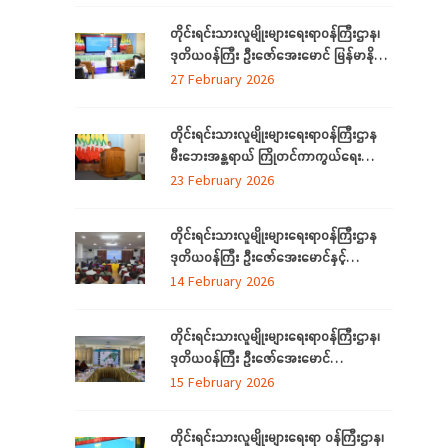
တိုင်းရင်းသားလူမျိုးများရေးရာဝန်ကြီးဌာန၊
ဒုတိယဝန်ကြီး ဦးဇော်အေးမောင် မြန်မာနိုင်ငံ
တော်အလံအကြောင်း သိကောင်းစရာ
27 February 2026
ဟောပြောခြင်း
တိုင်းရင်းသားလူမျိုးများရေးရာဝန်ကြီးဌာန
မီးဘေးအန္တရာယ် ကြိုတင်ကာကွယ်ရေး
ဆိုင်ရာ အသိပညာပေးဟောပြောခြင်းနှင့်
23 February 2026
သရုပ်ပြလေ့ကျင့်ခြင်းအခမ်းအနား ကျင်းပ
တိုင်းရင်းသားလူမျိုးများရေးရာဝန်ကြီးဌာန
ဒုတိယဝန်ကြီး ဦးဇော်အေးမောင်နှင့်
ရန်ကုန်တိုင်းဒေသကြီးအတွင်းရှိ ရခိုင်စာပေ
14 February 2026
နှင့်ယဉ်ကျေးမှုကော်မတီ (ရန်ကုန်) ၊ ရခိုင်
လူမှုရေးအသင်းအဖွဲ့များနှင့်တွေ့ဆုံ
တိုင်းရင်းသားလူမျိုးများရေးရာဝန်ကြီးဌာန၊
ဒုတိယဝန်ကြီး ဦးဇော်အေးမောင်
ရန်ကုန်တိုင်းဒေသကြီးအတွင်းရှိ
15 February 2026
ရခိုင်ပြည်နယ်မှ တိုက်ပွဲရှောင်ရန်ရောက်ရှိနေ
သည့် သက်တိုင်းရင်းသားလူမျိုးများနှင့်
တိုင်းရင်းသားလူမျိုးများရေးရာ ဝန်ကြီးဌာန၊
တွေ့ဆုံ၊ (၃၉)ကြိမ်မြောက် ဂုဏဝိသိဌပူဇာ