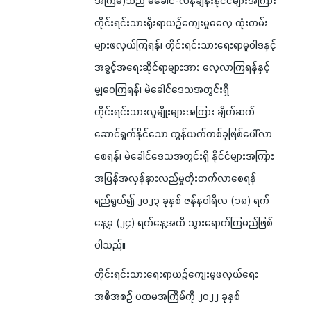
တိုင်းရင်းသားရိုးရာယဉ်ကျေးမှုဓလေ့ ထုံးတမ်း
များဖလှယ်ကြရန်၊ တိုင်းရင်းသားရေးရာမူဝါဒနှင့်
အခွင့်အရေးဆိုင်ရာများအား လေ့လာကြရန်နှင့်
မျှဝေကြရန်၊ မဲခေါင်ဒေသအတွင်းရှိ
တိုင်းရင်းသားလူမျိုးများအကြား ချိတ်ဆက်
ဆောင်ရွက်နိုင်သော ကွန်ယက်တစ်ခုဖြစ်ပေါ်လာ
စေရန်၊ မဲခေါင်ဒေသအတွင်းရှိ နိုင်ငံများအကြား
အပြန်အလှန်နားလည်မှုတိုးတက်လာစေရန်
ရည်ရွယ်၍ ၂၀၂၃ ခုနှစ် ဇန်နဝါရီလ (၁၈) ရက်
နေ့မှ (၂၄) ရက်နေ့အထိ သွားရောက်ကြမည်ဖြစ်
ပါသည်။
တိုင်းရင်းသားရေးရာယဉ်ကျေးမှုဖလှယ်ရေး
အစီအစဉ် ပထမအကြိမ်ကို ၂၀၂၂ ခုနှစ်