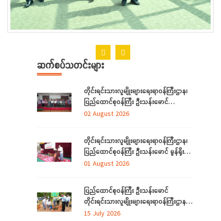
ဆက်စပ်သတင်းများ
တိုင်းရင်းသားလူမျိုးများရေးရာဝန်ကြီးဌာန၊
ပြည်ထောင်စုဝန်ကြီး ဦးသန်းမောင်
ရန်ကုန်တိုင်းဒေသကြီးအတွင်းရှိ
02 August 2026
တိုင်းရင်းသားဘာသာသင် ဆရာ/ဆရာမများ
နှင့် တွေ့ဆုံ
တိုင်းရင်းသားလူမျိုးများရေးရာဝန်ကြီးဌာန၊
ပြည်ထောင်စုဝန်ကြီး ဦးသန်းမောင် မွန်ရိုးရာ
ဝတ်စုံချုပ်လုပ်နည်းသင်တန်းဆင်းပွဲ
01 August 2026
အခမ်းအနားသို့တက်ရောက်
ပြည်ထောင်စုဝန်ကြီး ဦးသန်းမောင်
တိုင်းရင်းသားလူမျိုးများရေးရာဝန်ကြီးဌာန မိုး
ရာသီသစ်ပင်စိုက်ပျိုးပွဲ အခမ်းအနားတက်
15 July 2026