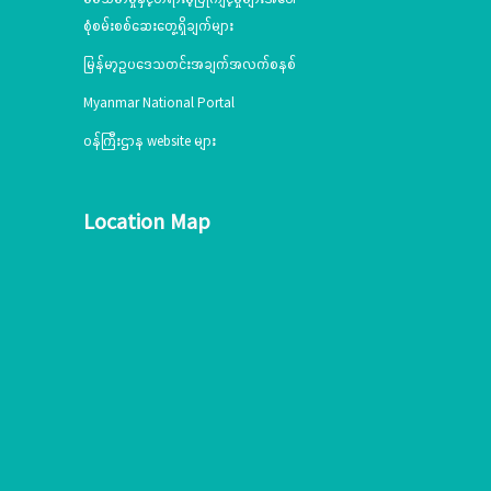
စုံစမ်းစစ်ဆေးတွေ့ရှိချက်များ
မြန်မာ့ဥပဒေသတင်းအချက်အလက်စနစ်
Myanmar National Portal
ဝန်ကြီးဌာန website များ
Location Map