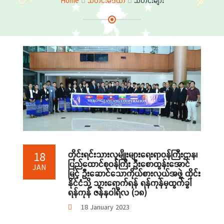
Home
သတင်းမီဒီယာ
သတင်းများ
တိုင်းရင်းသားလူမျိုးများရေးရာဝန်ကြီးဌာန၊
18
ပြည်ထောင်စုဝန်ကြီး ဦးစောထွန်းအောင်
JAN
မြင့် ဦးဆောင်သောကိုယ်စားလှယ်အဖွဲ့ ထိုင်း
နိုင်ငံသို့ သွားရောက်ရန် ရန်ကုန်မှထွက်ခွါ
ရန်ကုန် ဇန်နဝါရီလ (၁၈)
18 January 2023