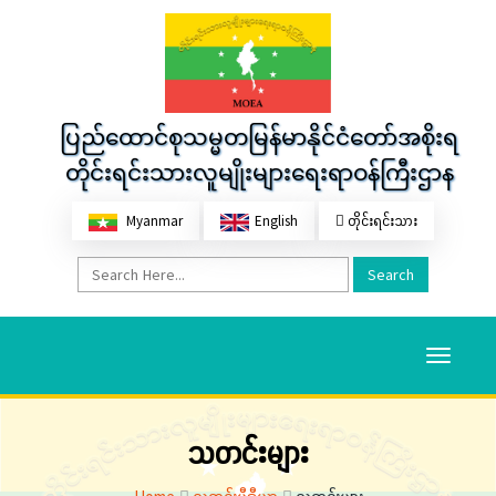
ပြည်ထောင်စုသမ္မတမြန်မာနိုင်ငံတော်အစိုးရ
တိုင်းရင်းသားလူမျိုးများရေးရာဝန်ကြီးဌာန
Myanmar
English
တိုင်းရင်းသား
Search
Toggle
navigati
သတင်းများ