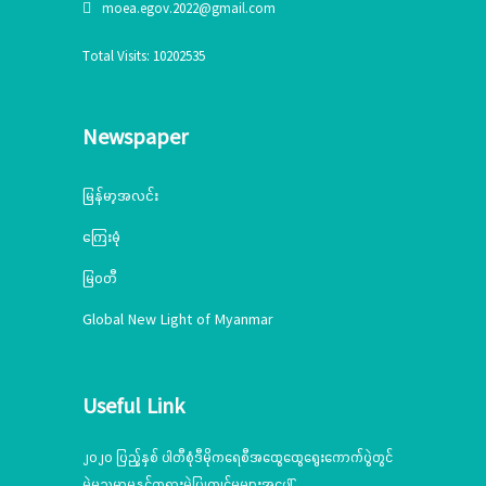
moea.egov.2022@gmail.com
Total Visits: 10202535
Newspaper
မြန်မာ့အလင်း
ကြေးမုံ
မြဝတီ
Global New Light of Myanmar
Useful Link
၂၀၂၀ ပြည့်နှစ် ပါတီစုံဒီမိုကရေစီအထွေထွေရွေးကောက်ပွဲတွင်
မဲမသမာမှုနှင့်တရားမဲ့ပြုကျင့်မှုများအပေါ်