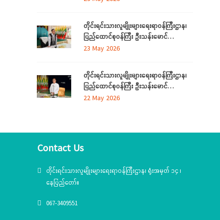
ရောက်
လူမျိုးရေးရာဝန်ကြီးများ လုပ်ငန်းညှိနှိုင်း
အစည်းအဝေး ကျင်းပ
တိုင်းရင်းသားလူမျိုးများရေးရာဝန်ကြီးဌာန၊
ပြည်ထောင်စုဝန်ကြီး ဦးသန်းမောင်
ကရင်ပြည်နယ် အတွင်းရှိ တိုင်းရင်းသား
23 May 2026
စာပေနှင့်ယဉ်ကျေးမှုအသင်းအဖွဲ့များနှင့်
တွေ့ဆုံဆွေးနွေး၊ ဝန်ထမ်းများနှင့်တွေ့ဆုံအမှာ
တိုင်းရင်းသားလူမျိုးများရေးရာဝန်ကြီးဌာန၊
စကားပြောကြား
ပြည်ထောင်စုဝန်ကြီး ဦးသန်းမောင်
မွန်ပြည်နယ် အတွင်းရှိ တိုင်းရင်းသားစာပေ
22 May 2026
နှင့်ယဉ်ကျေးမှုအသင်းအဖွဲ့များနှင့် တွေ့ဆုံ
ဆွေးနွေး၊ တိုင်းရင်းသားယဉ်ကျေးမှုစင်တာသို့
သွားရောက်ကြည့်ရှုစစ်ဆေး
Contact Us
တိုင်းရင်းသားလူမျိုးများရေးရာဝန်ကြီးဌာန၊ ရုံးအမှတ် ၁၄ ၊
နေပြည်တော်။
067-3409551