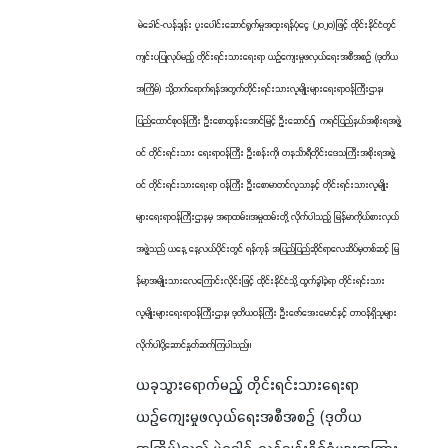
မဲခေါင်-လန်ချန်း ပူးပေါင်းဆောင်ရွက်မှုအထူးရန်ပုံငွေ (၂၀၂၀)ဖြင့် ထိုင်းနိုင်ငံတွင်
ကျင်းပပြုလုပ်မည့် တိုင်းရင်းသားရေးရာ ယဉ်ကျေးမှုဖလှယ်ရေးအစီအစဉ် (ဒုတိယ
အကြိမ်) သို့တက်ရောက်ရန်အတွက်တိုင်းရင်းသားလူမျိုးများရေးရာဝန်ကြီးဌာန၊
ပြည်ထောင်စုဝန်ကြီး ဦးစောထွန်းအောင်မြင့် ဦးဆောင်၍ ကရင်ပြည်နယ်အစိုးရအဖွဲ့
ဝင် တိုင်းရင်းသား ရေးရာဝန်ကြီး ဦးစန်းကို၊ တနင်္သာရီတိုင်းဒေသကြီးအစိုးရအဖွဲ့
ဝင် တိုင်းရင်းသားရေးရာ ဝန်ကြီး ဦးစောမာတင်လူသာနှင့် တိုင်းရင်းသားလူမျိုး
များရေးရာဝန်ကြီးဌာနမှ အရာထမ်း၊အမှုထမ်းတို့ လိုက်ပါသည့် မြန်မာကိုယ်စားလှယ်
အဖွဲ့သည် ယနေ့ နေ့လယ်ပိုင်းတွင် ရန်ကုန် အပြည်ပြည်ဆိုင်ရာလေဆိပ်မှတစ်ဆင့် မြ
န်မာ့အမျိုးသားလေကြောင်းလိုင်းဖြင့် ထိုင်းနိုင်ငံသို့ ထွက်ခွါခဲ့ရာ တိုင်းရင်းသား
လူမျိုးများရေးရာဝန်ကြီးဌာန၊ ဒုတိယဝန်ကြီး ဦးဇော်အေးမောင်နှင့် တာဝန်ရှိသူများ
လိုက်ပါပို့ဆောင်နှုတ်ဆက်ကြပါသည်။
ယခုသွားရောက်မည့် တိုင်းရင်းသားရေးရာ
ယဉ်ကျေးမှုဖလှယ်ရေးအစီအစဉ် (ဒုတိယ
အကြိမ်)သည် မဲခေါင်-လန်ချန်းနိုင်ငံများအကြား