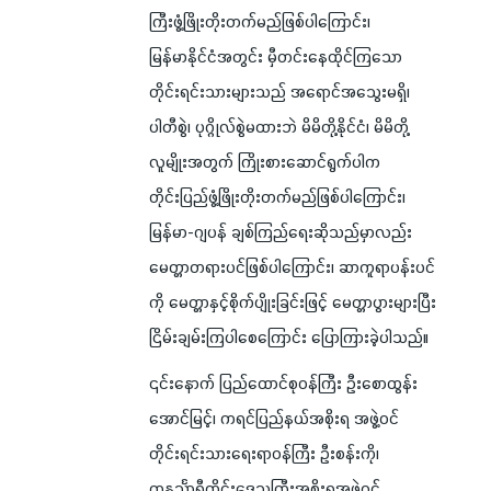
ကြီးဖွံ့ဖြိုးတိုးတက်မည်ဖြစ်ပါကြောင်း၊
မြန်မာနိုင်ငံအတွင်း မှီတင်းနေထိုင်ကြသော
တိုင်းရင်းသားများသည် အရောင်အသွေးမရှိ၊
ပါတီစွဲ၊ ပုဂ္ဂိုလ်စွဲမထားဘဲ မိမိတို့နိုင်ငံ၊ မိမိတို့
လူမျိုးအတွက် ကြိုးစားဆောင်ရွက်ပါက
တိုင်းပြည်ဖွံ့ဖြိုးတိုးတက်မည်ဖြစ်ပါကြောင်း၊
မြန်မာ-ဂျပန် ချစ်ကြည်ရေးဆိုသည်မှာလည်း
မေတ္တာတရားပင်ဖြစ်ပါကြောင်း၊ ဆာကူရာပန်းပင်
ကို မေတ္တာနှင့်စိုက်ပျိုးခြင်းဖြင့် မေတ္တာပွားများပြီး
ငြိမ်းချမ်းကြပါစေကြောင်း ပြောကြားခဲ့ပါသည်။
၎င်းနောက် ပြည်ထောင်စုဝန်ကြီး ဦးစောထွန်း
အောင်မြင့်၊ ကရင်ပြည်နယ်အစိုးရ အဖွဲ့ဝင်
တိုင်းရင်းသားရေးရာဝန်ကြီး ဦးစန်းကို၊
တနင်္သာရီတိုင်းဒေသကြီးအစိုးရအဖွဲ့ဝင်