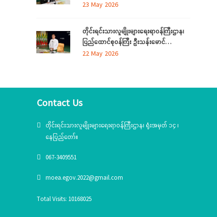
ကရင်ပြည်နယ် အတွင်းရှိ တိုင်းရင်းသား
23 May 2026
စာပေနှင့်ယဉ်ကျေးမှုအသင်းအဖွဲ့များနှင့်
တွေ့ဆုံဆွေးနွေး၊ ဝန်ထမ်းများနှင့်တွေ့ဆုံအမှာ
တိုင်းရင်းသားလူမျိုးများရေးရာဝန်ကြီးဌာန၊
စကားပြောကြား
ပြည်ထောင်စုဝန်ကြီး ဦးသန်းမောင်
မွန်ပြည်နယ် အတွင်းရှိ တိုင်းရင်းသားစာပေ
22 May 2026
နှင့်ယဉ်ကျေးမှုအသင်းအဖွဲ့များနှင့် တွေ့ဆုံ
ဆွေးနွေး၊ တိုင်းရင်းသားယဉ်ကျေးမှုစင်တာသို့
သွားရောက်ကြည့်ရှုစစ်ဆေး
Contact Us
တိုင်းရင်းသားလူမျိုးများရေးရာဝန်ကြီးဌာန၊ ရုံးအမှတ် ၁၄ ၊
နေပြည်တော်။
067-3409551
moea.egov.2022@gmail.com
Total Visits: 10168025