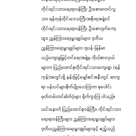
တိုင်းရင်းသားရေးရာဝန်ကြီး ဦးစောမာတင်လူ
သာ၊ ရန်ကုန်တိုင်းဒေသကြီးအစိုးရအဖွဲ့ဝင်
တိုင်းရင်းသားရေးရာဝန်ကြီး ဦးစောဂျက်ကော့
ထူး၊ ညွှန်ကြားရေးမှူးချုပ်များ၊ ဒုတိယ
ညွှန်ကြားရေးမှူးချုပ်များ၊ ဂျပန်-မြန်မာ
ယဉ်ကျေးမှုမြှင့်တင်ရေးအဖွဲ့မှ ကိုယ်စားလှယ်
များက ပြည်ထောင်စုတိုင်းရင်းသားကျေးရွာ (ရန်
ကုန်)အတွင်းရှိ နန်းမြင့်မျှော်စင်အနီးတွင် ဆာကူ
ရာ ပန်းပင်များစိုက်ပျိုးပေးကြကာ စုပေါင်း
မှတ်တမ်းတင်ဓါတ်ပုံများ ရိုက်ကူးကြ ပါသည်။
ယင်းနောက် ပြည်ထောင်စုဝန်ကြီး၊ တိုင်းရင်းသား
ရေးရာဝန်ကြီးများ၊ ညွှန်ကြားရေးမှူးချုပ်များ၊
ဒုတိယညွှန်ကြားရေးမှူးချုပ်များနှင့် ဧည့်သည်