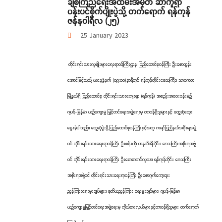
ချစ်ကြည်ရေးအထိမ်းအမှတ် ဆာကူရာ
ပန်းပင်စိုက်ပျိုးပွဲသို့ တက်ရောက် ရန်ကုန်
ဇန်နဝါရီလ (၂၅)
25 January 2023
တိုင်းရင်းသားလူမျိုးများရေးရာဝန်ကြီးဌာန၊ ပြည်ထောင်စုဝန်ကြီး ဦးစောထွန်း
အောင်မြင့်သည် ယနေ့နံနက် (၀၉:၀၀)နာရီတွင် ရန်ကုန်တိုင်းဒေသကြီး၊ သာကေတ
မြို့နယ်ရှိ ပြည်ထောင်စု တိုင်းရင်းသားကျေးရွာ (ရန်ကုန်) အစည်းအဝေးခန်းမ၌
ဂျပန်-မြန်မာ ယဉ်ကျေးမှု မြှင့်တင်ရေးအဖွဲ့ရေးမှ တာဝန်ရှိသူများနှင့် တွေ့ဆုံတွေး
နွေးခဲ့ပါသည်။ တွေ့ဆုံပွဲသို့ ပြည်ထောင်စုဝန်ကြီးနှင့်အတူ ကရင်ပြည်နယ်အစိုးရအဖွဲ့
ဝင် တိုင်းရင်းသားရေးရာဝန်ကြီး ဦးစန်းကို၊ တနင်္သာရီတိုင်း ဒေသကြီးအစိုးရအဖွဲ့
ဝင် တိုင်းရင်းသားရေးရာဝန်ကြီး ဦးစောမာတင်လူသာ၊ ရန်ကုန်တိုင်း ဒေသကြီး
အစိုးရအဖွဲ့ဝင် တိုင်းရင်းသားရေးရာဝန်ကြီး ဦးစောဂျက်ကော့ထူး
ညွှန်ကြားရေးမှူးချုပ်များ၊ ဒုတိယညွှန်ကြား ရေးမှူးချုပ်များ၊ ဂျပန်-မြန်မာ
ယဉ်ကျေးမှုမြှင့်တင်ရေးအဖွဲ့ရေးမှ ကိုယ်စားလှယ်များနှင့်တာဝန်ရှိသူများ တက်ရောက်