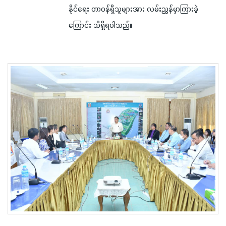
နိုင်ရေး တာဝန်ရှိသူများအား လမ်းညွှန်မှာကြားခဲ့
ကြောင်း သိရှိရပါသည်။