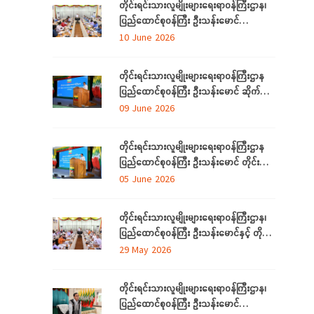
တိုင်းရင်းသားလူမျိုးများရေးရာဝန်ကြီးဌာန၊
ပြည်ထောင်စုဝန်ကြီး ဦးသန်းမောင်
ပြည်ထောင်စုနယ်မြေ နေပြည်တော်အတွင်းရှိ
10 June 2026
တိုင်းရင်းသားစာပေနှင့် ယဉ်ကျေးမှု
အသင်းအဖွဲ့များနှင့် တွေ့ဆုံဆွေးနွေး
တိုင်းရင်းသားလူမျိုးများရေးရာဝန်ကြီးဌာန
ပြည်ထောင်စုဝန်ကြီး ဦးသန်းမောင် ဆိုက်ဘာ
လုံခြုံရေး (Cyber Security) ဆိုင်ရာ
09 June 2026
အသိပညာပေးဟောပြောပွဲ အခမ်းအနားတက်
ရောက်
တိုင်းရင်းသားလူမျိုးများရေးရာဝန်ကြီးဌာန
ပြည်ထောင်စုဝန်ကြီး ဦးသန်းမောင် တိုင်း
ဒေသကြီးနှင့် ပြည်နယ်များမှ
05 June 2026
လေ့လာရေးခရီးလာရောက်ကြသည့်
တိုင်းရင်းသားစာပေနှင့် ယဉ်ကျေးမှု
တိုင်းရင်းသားလူမျိုးများရေးရာဝန်ကြီးဌာန၊
အသင်းအဖွဲ့ ကိုယ်စားလှယ်များအား တည်
ပြည်ထောင်စုဝန်ကြီး ဦးသန်းမောင်နှင့် တိုင်း
ခင်းဧည့်ခံသည့် ဂုဏ်ပြုညစာစားပွဲသို့တက်
ဒေသကြီးနှင့်ပြည်နယ် တိုင်းရင်းသား
29 May 2026
ရောက်
လူမျိုးရေးရာဝန်ကြီးများ လုပ်ငန်းညှိနှိုင်း
အစည်းအဝေး ကျင်းပ
တိုင်းရင်းသားလူမျိုးများရေးရာဝန်ကြီးဌာန၊
ပြည်ထောင်စုဝန်ကြီး ဦးသန်းမောင်