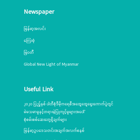
Newspaper
မြန်မာ့အလင်း
ကြေးမုံ
မြဝတီ
Global New Light of Myanmar
Useful Link
၂၀၂၀ ပြည့်နှစ် ပါတီစုံဒီမိုကရေစီအထွေထွေရွေးကောက်ပွဲတွင်
မဲမသမာမှုနှင့်တရားမဲ့ပြုကျင့်မှုများအပေါ်
စုံစမ်းစစ်ဆေးတွေ့ရှိချက်များ
မြန်မာ့ဥပဒေသတင်းအချက်အလက်စနစ်