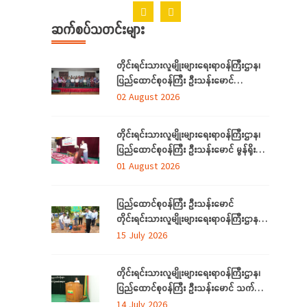
ဆက်စပ်သတင်းများ
တိုင်းရင်းသားလူမျိုးများရေးရာဝန်ကြီးဌာန၊
ပြည်ထောင်စုဝန်ကြီး ဦးသန်းမောင်
ရန်ကုန်တိုင်းဒေသကြီးအတွင်းရှိ
02 August 2026
တိုင်းရင်းသားဘာသာသင် ဆရာ/ဆရာမများ
နှင့် တွေ့ဆုံ
တိုင်းရင်းသားလူမျိုးများရေးရာဝန်ကြီးဌာန၊
ပြည်ထောင်စုဝန်ကြီး ဦးသန်းမောင် မွန်ရိုးရာ
ဝတ်စုံချုပ်လုပ်နည်းသင်တန်းဆင်းပွဲ
01 August 2026
အခမ်းအနားသို့တက်ရောက်
ပြည်ထောင်စုဝန်ကြီး ဦးသန်းမောင်
တိုင်းရင်းသားလူမျိုးများရေးရာဝန်ကြီးဌာန မိုး
ရာသီသစ်ပင်စိုက်ပျိုးပွဲ အခမ်းအနားတက်
15 July 2026
ရောက်
တိုင်းရင်းသားလူမျိုးများရေးရာဝန်ကြီးဌာန၊
ပြည်ထောင်စုဝန်ကြီး ဦးသန်းမောင် သက်မွေး
ပညာသင်တန်းများ သင်တန်းဆင်းပွဲ
14 July 2026