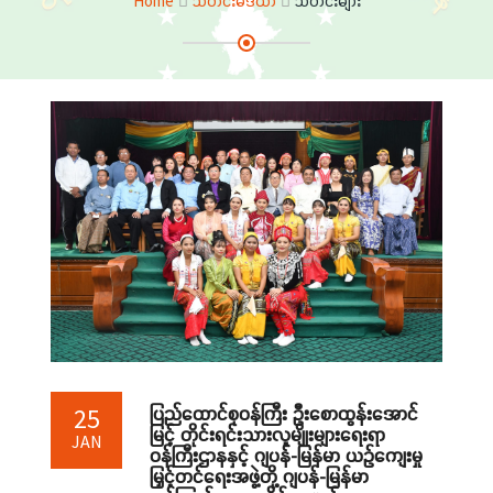
Home
သတင်းမီဒီယာ
သတင်းများ
ပြည်ထောင်စုဝန်ကြီး ဦးစောထွန်းအောင်
25
မြင့် တိုင်းရင်းသားလူမျိုးများရေးရာ
JAN
ဝန်ကြီးဌာနနှင့် ဂျပန်-မြန်မာ ယဉ်ကျေးမှု
မြှင့်တင်ရေးအဖွဲ့တို့ ဂျပန်-မြန်မာ