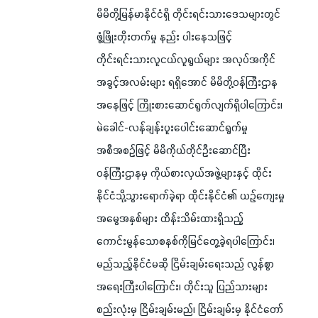
မိမိတို့မြန်မာနိုင်ငံရှိ တိုင်းရင်းသားဒေသများတွင်
ဖွံ့ဖြိုးတိုးတက်မှု နည်း ပါးနေသဖြင့်
တိုင်းရင်းသားလူငယ်လူရွယ်များ အလုပ်အကိုင်
အခွင့်အလမ်းများ ရရှိအောင် မိမိတို့ဝန်ကြီးဌာန
အနေဖြင့် ကြိုးစားဆောင်ရွက်လျက်ရှိပါကြောင်း၊
မဲခေါင်-လန်ချန်းပူးပေါင်းဆောင်ရွက်မှု
အစီအစဉ်ဖြင့် မိမိကိုယ်တိုင်ဦးဆောင်ပြီး
ဝန်ကြီးဌာနမှ ကိုယ်စားလှယ်အဖွဲ့များနှင့် ထိုင်း
နိုင်ငံသို့သွားရောက်ခဲ့ရာ ထိုင်းနိုင်ငံ၏ ယဉ်ကျေးမှု
အမွေအနှစ်များ ထိန်းသိမ်းထားရှိသည့်
ကောင်းမွန်သောစနစ်ကိုမြင်တွေ့ခဲ့ရပါကြောင်း၊
မည်သည့်နိုင်ငံမဆို ငြိမ်းချမ်းရေးသည် လွန်စွာ
အရေးကြီးပါကြောင်း၊ တိုင်းသူ ပြည်သားများ
စည်းလုံးမှ ငြိမ်းချမ်းမည်၊ ငြိမ်းချမ်းမှ နိုင်ငံတော်