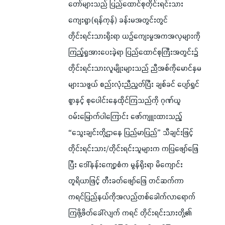
တော်များသည် ပြည်ထောင်စုတိုင်းရင်းသား
ကျေးရွာ(ရန်ကုန်) ခန်းမအတွင်းတွင်
တိုင်းရင်းသားရိုးရာ ယဉ်ကျေးမှုအကအလှများကို
ကြည့်ရှုအားပေးခဲ့ရာ ပြည်ထောင်စုကြီးအတွင်း၌
တိုင်းရင်းသားလူမျိုးများသည် ညီအစ်ကိုမောင်နှမ
များသဖွယ် စည်းလုံးညီညွတ်ပြီး ချစ်ခင် ပျော်ရွှင်
စွာနှင့် စုပေါင်းနေထိုင်ကြသည်ကို ဂုဏ်ယူ
ဝမ်းမြောက်ပါကြောင်း ဖော်ကျူးထားသည့်
“သွေးချင်းတို့ဌာနေ ပြည်မာပြည်” သီချင်းဖြင့်
တိုင်းရင်းသား/တိုင်းရင်းသူများက ကပြဖျော်ဖြေ
ပြီး ဒေါ်နန်းကျော့စံက မွန်ရိုးရာ မိကျောင်း
တူရိယာဖြင့် တီးခတ်ဖျော်ဖြေ တင်ဆက်ကာ
ကရင်ပြည်နယ်ကိုအလည်တစ်ခေါက်လာရောက်
ကြဖို့ဖိတ်ခေါ်လျက် ကရင် တိုင်းရင်းသားတို့၏