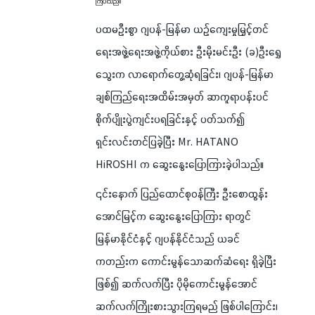
ကြပါသည်။
ပထမဦးစွာ ဂျပန်-မြန်မာ ယဉ်ကျေးမှုမြှင့်တင်
ရေးအဖွဲ့ရေးအဖွဲ့ကိုယ်စား ဦးမိုးမင်းဦး (ခ)ဦးရွှေ
သွေးက လာရောက်တွေ့ဆုံရခြင်း၊ ဂျပန်-မြန်မာ
ချစ်ကြည်ရေးအထိမ်းအမှတ် ဆာကူရာပန်းပင်
စိုက်ပျိုးပွဲကျင်းပရခြင်းနှင့် ပတ်သက်၍
ရှင်းလင်းတင်ပြခဲ့ပြီး Mr. HATANO
HiROSHI က ဆွေးနွေးပြောကြားခဲ့ပါသည်။
၎င်းနောက် ပြည်ထောင်စုဝန်ကြီး ဦးစောထွန်း
အောင်မြင့်က ဆွေးနွေးပြောကြား ရာတွင်
မြန်မာနိုင်ငံနှင့် ဂျပန်နိုင်ငံသည် ယခင်
ကတည်းက ကောင်းမွန်သောဆက်ဆံရေး ရှိခဲ့ပြီး
ဖြစ်၍ ဆက်လက်ပြီး ပိုမိုကောင်းမွန်အောင်
ဆက်လက်ကြိုးစားသွားကြရမည် ဖြစ်ပါကြောင်း၊