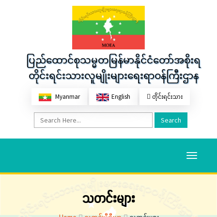
ပြည်ထောင်စုသမ္မတမြန်မာနိုင်ငံတော်အစိုးရ
တိုင်းရင်းသားလူမျိုးများရေးရာဝန်ကြီးဌာန
Myanmar
English
တိုင်းရင်းသား
Search
Toggle
navigati
သတင်းများ