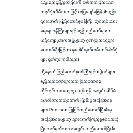
သွေးစည်းညီညွတ်ခြင်းကို ဖော်ထုတ်ပြသသော
ကရင်ဒုံးယိမ်းအကဖြင့် ကပြဖျော်ဖြေခဲ့ပါသည်။
၎င်းနောက် ပြည်ထောင်စုဝန်ကြီး၊ တိုင်းရင်းသား
ရေးရာ ဝန်ကြီးများနှင့် ဧည့်သည်တော်များက
ယဉ်ကျေးမှုအကအဖွဲ့များကို ဂုဏ်ပြုဆုငွေများ
ပေးအပ်ချီးမြှင့်ကာ စုပေါင်းမှတ်တမ်းတင်ဓါတ်ပုံ
များ ရိုက်ကူးကြပါသည်။
ထို့နောက် ပြည်ထောင်စုဝန်ကြီးနှင့်အဖွဲ့ဝင်များ၊
ဧည့်သည်တော်များသည် ပြည်ထောင်စု
တိုင်းရင်းသားကျေးရွာ (ရန်ကုန်)အတွင်း ဆိပ်ခံ
ဗောတံတားတည်ဆောက် ပြီးစီးမှုအခြေအနေ
များ၊ Pontoon ပြုပြင်တည်ဆောက်ပြီးစီးမှု
အခြေအနေများကို သွားရောက်ကြည့်ရှုစစ်ဆေးခဲ့
ပြီး သတ်မှတ်ကာလအတွင်း တည်ဆောက်ပြီးစီး