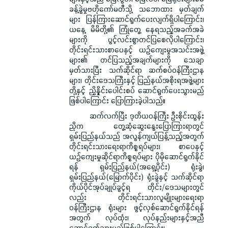
ခန့်ခွဲမှုဗဟိုကော်မတီသို့ သဘောထား မှတ်ချက်
များ ပြန်ကြားဆောင်ရွက်ပေးလျက်ရှိပါကြောင်း၊
ယနေ့ မိမိတို့၏ ကြုံတွေ့ နေရသည့်အခက်အခဲ
များကို ပွင့်လင်းစွာတင်ပြစေလိုပါကြောင်း၊
တိုင်းရင်းသားစာပေနှင့် ယဉ်ကျေးမှုအသင်းအဖွဲ့
များ၏ တင်ပြသည့်အချက်များကို သေချာ
မှတ်သားပြီး သက်ဆိုင်ရာ ဆက်စပ်ဝန်ကြီးဌာန
များ၊ တိုင်းဒေသကြီးနှင့် ပြည်နယ်အစိုးရအဖွဲ့များ
တို့နှင့် ညှိနှိုင်းပေါင်းစပ် ဆောင်ရွက်ပေးသွားမည်
ဖြစ်ပါကြောင်း ပြောကြားခဲ့ပါသည်။
ဆက်လက်ပြီး ဒုတိယဝန်ကြီး ဦးစိုင်းထွန်း
ညိုက တွေ့ဆုံဆွေးနွေးပြောကြားရာတွင်
ရှမ်းပြည်နယ်သည် အလွန်ကျယ်ပြန့်သည့်အတွက်
တိုင်းရင်းသားရေးရာကိစ္စရပ်များ၊ စာပေနှင့်
ယဉ်ကျေးမှုဆိုင်ရာကိစ္စရပ်များ ပိုမိုဆောင်ရွက်နိုင်
ရန် ရှမ်းပြည်နယ်(အရှေ့ပိုင်း) ရုံးခွဲ၊
ရှမ်းပြည်နယ်(မြောက်ပိုင်း) ရုံးခွဲနှင့် သက်ဆိုင်ရာ
ကိုယ်ပိုင်အုပ်ချုပ်ခွင့်ရ တိုင်း/ဒေသများတွင်
လည်း တိုင်းရင်းသားလူမျိုးများရေးရာ
ဝန်ကြီးဌာန ရုံးများ ဖွင့်လှစ်ဆောင်ရွက်နိုင်ရန်
အတွက် လုပ်ထုံး၊ လုပ်နည်းများနှင့်အညီ
ဆောင်ရွက်သွားမည်ဖြစ်ပါကြောင်း၊