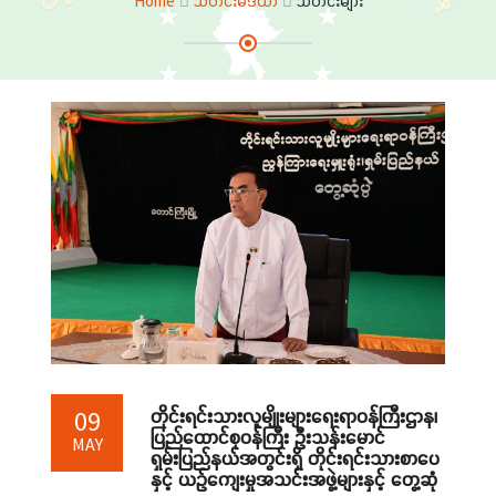
Home
သတင်းမီဒီယာ
သတင်းများ
တိုင်းရင်းသားလူမျိုးများရေးရာဝန်ကြီးဌာန၊
09
ပြည်ထောင်စုဝန်ကြီး ဦးသန်းမောင်
MAY
ရှမ်းပြည်နယ်အတွင်းရှိ တိုင်းရင်းသားစာပေ
နှင့် ယဉ်ကျေးမှုအသင်းအဖွဲ့များနှင့် တွေ့ဆုံ