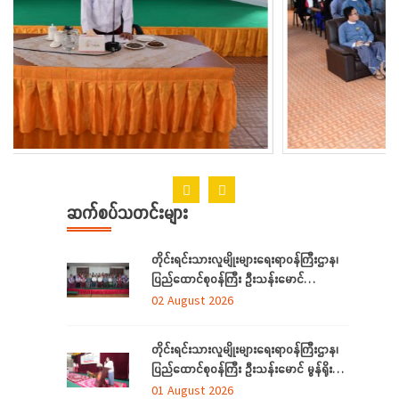
ဆက်စပ်သတင်းများ
တိုင်းရင်းသားလူမျိုးများရေးရာဝန်ကြီးဌာန၊
ပြည်ထောင်စုဝန်ကြီး ဦးသန်းမောင်
ရန်ကုန်တိုင်းဒေသကြီးအတွင်းရှိ
02 August 2026
တိုင်းရင်းသားဘာသာသင် ဆရာ/ဆရာမများ
နှင့် တွေ့ဆုံ
တိုင်းရင်းသားလူမျိုးများရေးရာဝန်ကြီးဌာန၊
ပြည်ထောင်စုဝန်ကြီး ဦးသန်းမောင် မွန်ရိုးရာ
ဝတ်စုံချုပ်လုပ်နည်းသင်တန်းဆင်းပွဲ
01 August 2026