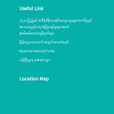
Useful Link
၂၀၂၀ ပြည့်နှစ် ပါတီစုံဒီမိုကရေစီအထွေထွေရွေးကောက်ပွဲတွင်
မဲမသမာမှုနှင့်တရားမဲ့ပြုကျင့်မှုများအပေါ်
စုံစမ်းစစ်ဆေးတွေ့ရှိချက်များ
မြန်မာ့ဥပဒေသတင်းအချက်အလက်စနစ်
Myanmar National Portal
ဝန်ကြီးဌာန website များ
Location Map