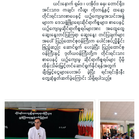
ယင်းနောက် ရှမ်း၊ ၊ ပအိုဝ်း၊ ဓနု၊ တောင်ရိုး၊
အင်းသား၊ ကချင်၊ လီဆူ၊ ကိုးကန့်နှင့် ထနော့
တိုင်းရင်းသားစာပေနှင့် ယဉ်ကျေးမှုအသင်းအဖွဲ့
များက ဒေသဖွံ့ဖြိုးရေးဆိုင်ရာကိစ္စများ၊ စာပေနှင့်
ယဉ်ကျေးမှုဆိုင်ရာကိစ္စရပ်များအား အထွေထွေ
ဆွေးနွေးတင်ပြကြရာ ဆွေးနွေး တင်ပြချက်များ
အပေါ် ပြည်ထောင်စုဝန်ကြီးက ပေါင်းစပ်ညှိနှိုင်း
ဖြည့်ဆည်း ဆောင်ရွက် ပေးခဲ့ပြီး ပြည်ထောင်စု
ဝန်ကြီးနှင့် ဒုတိယဝန်ကြီးတို့က တိုင်းရင်းသား
စာပေနှင့် ယဉ်ကျေးမှု ဆိုင်ရာကိစ္စရပ်များ ပိုမို
ထိန်းသိမ်းမြှင့်တင်ဆောင်ရွက်နိုင်ရန်အတွက်
ချီးမြှင့်ငွေများပေးအပ် ခဲ့ပြီး ရင်းရင်းနှီးနှီး
တွေ့ဆုံနှုတ်ဆက်ခဲ့ကြောင်း သိရှိရပါသည်။