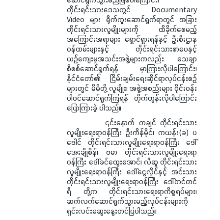
တိုင်းရင်းသားဒေသတွင် Documentary
Video များ ရိုက်ကူးဆောင်ရွက်ရာတွင် အခြား
တိုင်းရင်းသားလူမျိုးများကို ထိခိုက်စေမည့်
အကြောင်းအရာများ ရှောင်ရှားရန်နှင့် ဦးစီးဌာန
ဝန်ထမ်းများနှင့် တိုင်းရင်းသားစာပေနှင့်
ယဉ်ကျေးမှုအသင်းအဖွဲ့များကလည်း သေချာ
စိစစ်ဆောင်ရွက်ရန် မှာကြားလိုပါကြောင်း၊
နိုင်ငံတော်၏ ငြိမ်းချမ်းရေးဆိုင်ရာလုပ်ငန်းစဉ်
များတွင် မိမိတို့ လူမျိုး၊ အဖွဲ့အစည်းများ ဝိုင်းဝန်း
ပါဝင်ဆောင်ရွက်ကြရန် တိုက်တွန်းလိုပါကြောင်း
ပြောကြားခဲ့ ပါသည်။
၎င်းနောက် ကချင် တိုင်းရင်းသား
လူမျိုးရေးရာဝန်ကြီး ဦးကိန်မိုင်၊ ကယန်း(ခ) ပ
ဒေါင် တိုင်းရင်းသားလူမျိုးရေးရာဝန်ကြီး ဒေါ်
အေးချိုစိန်၊ ဗမာ တိုင်းရင်းသားလူမျိုးရေးရာ
ဝန်ကြီး ဒေါ်ခင်ထွေးအောင်၊ လီဆူ တိုင်းရင်းသား
လူမျိုးရေးရာဝန်ကြီး ဒေါ်ငွေလှိုင်နှင့် အင်းသား
တိုင်းရင်းသားလူမျိုးရေးရာဝန်ကြီး ဒေါ်တင်တင်
ရီ တို့က တိုင်းရင်းသားရေးရာကိစ္စရပ်များ၊
ဆက်လက်ဆောင်ရွက်သွားမည့်လုပ်ငန်းများကို
ရှင်းလင်းဆွေးနွေးတင်ပြပါသည်။