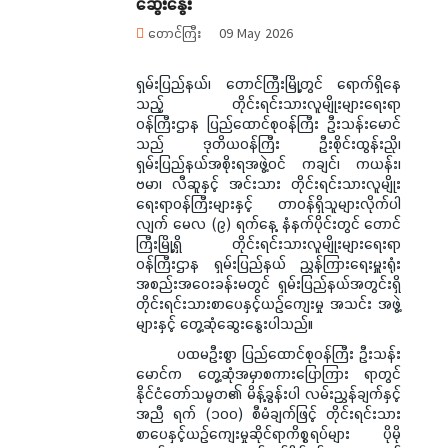
ဆွေးနွေး
တောင်ကြီး
09 May 2026
ရှမ်းပြည်နယ်၊ တောင်ကြီးမြို့တွင် ရောက်ရှိနေ
သည့် တိုင်းရင်းသားလူမျိုးများရေးရာ
ဝန်ကြီးဌာန ပြည်ထောင်စုဝန်ကြီး ဦးသန်းမောင်
သည် ဒုတိယဝန်ကြီး ဦးစိုင်းထွန်းညို၊
ရှမ်းပြည်နယ်အစိုးရအဖွဲ့ဝင် ကချင်၊ ကယန်း၊
ဗမာ၊ လီဆူနှင့် အင်းသား တိုင်းရင်းသားလူမျိုး
ရေးရာဝန်ကြီးများနှင့် တာဝန်ရှိသူများလိုက်ပါ
လျက် မေလ (၉) ရက်နေ့ နံနက်ပိုင်းတွင် တောင်
ကြီးမြို့ရှိ တိုင်းရင်းသားလူမျိုးများရေးရာ
ဝန်ကြီးဌာန ရှမ်းပြည်နယ် ညွှန်ကြားရေးမှူးရုံး
အစည်းအဝေးခန်းမတွင် ရှမ်းပြည်နယ်အတွင်းရှိ
တိုင်းရင်းသားစာပေနှင့်ယဉ်ကျေးမှု အသင်း အဖွဲ့
များနှင့် တွေ့ဆုံဆွေးနွေးပါသည်။
ပထမဦးစွာ ပြည်ထောင်စုဝန်ကြီး ဦးသန်း
မောင်က တွေ့ဆုံအမှာစကားပြောကြား ရာတွင်
နိုင်ငံတော်သမ္မတ၏ မိန့်ခွန်းပါ လမ်းညွှန်ချက်နှင့်
အညီ ရက် (၁၀၀) စီမံချက်ဖြင့် တိုင်းရင်းသား
စာပေနှင့်ယဉ်ကျေးမှုဆိုင်ရာကိစ္စရပ်များ ပိုမို