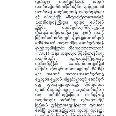
လွယ်ကူစွာ ဆောင်ရွက်နိုင်ရန် အတွက်
အသင်းအဖွဲ့မှတ်ပုံတင်ခြင်းဆိုင်ရာ နည်းဥပဒေပါ
အသင်းအဖွဲ့ မတည်ငွေထားရှိ ရမည့်ကိစ္စရပ်များ
နှင့် စပ်လျဉ်းပြီး မိမိတို့ဝန်ကြီးဌာနအနေဖြင့်
သက်ဆိုင်ရာဝန်ကြီးဌာန များနှင့် ပေါင်းစပ်
ညှိနှိုင်း ဆောင်ရွက်လျက်ရှိပါကြောင်း၊
တိုင်းရင်းသားရိုးရာယဉ်ကျေးမှု များကို အဆင့်
မြှင့်တင်ဖော်ထုတ်ရာတွင် ရှိရင်းစွဲမူလလက်ရာကို
မထိခိုက်စေဘဲ အထူးသတိပြု ဆောင်ရွက်ကြရန်
မှာကြားလိုပါကြောင်း၊ တိုင်းရင်းသားဘာသာသင်
(TA/LT) ဆရာ၊ ဆရာမများ ပိုမိုခန့်ထားနိုင်ရေး
အတွက်လည်း ပညာရေးဝန်ကြီးဌာနနှင့်
ပေါင်းစပ်ညှိနှိုင်း ဆောင်ရွက်ပေးလျက်ရှိပါ
ကြောင်း၊ တိုင်းရင်းသားဒေသများတွင် စီမံကိန်း
များ အကောင် အထည်ဖော်ဆောင်ရွက်ရာ၌
မြေလွတ်၊ မြေလပ်၊ မြေရိုင်းများတွင် ဆောင်ရွက်
မည့် လုပ်ငန်းများတွင်လည်း တိုင်းရင်းသား
များ၏ ရိုးရာယဉ်ကျေးမှု ဓလေ့ထုံးတမ်းစဉ်လာ
အရ သက်ဆိုင်သည့်မြေများ ပါဝင်မှုရှိ/မရှိ
အတွက်လည်း သက်ဆိုင်ရာ တိုင်းဒေသကြီး/
ပြည်နယ် ညွှန်ကြားရေးမှူးရုံးများက ကွင်းဆင်း
စိစစ်ပြီး ဥပဒေ၊ နည်းဥပဒေ၊ လုပ်ထုံး၊ လုပ်နည်း
များနှင့်အညီ မြေလွတ်၊ မြေလပ်၊ မြေရိုင်းများစီမံ