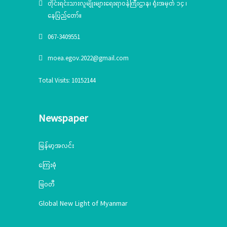
တိုင်းရင်းသားလူမျိုးများရေးရာဝန်ကြီးဌာန၊ ရုံးအမှတ် ၁၄ ၊
နေပြည်တော်။
067-3409551
moea.egov.2022@gmail.com
Total Visits: 10152144
Newspaper
မြန်မာ့အလင်း
ကြေးမုံ
မြဝတီ
Global New Light of Myanmar