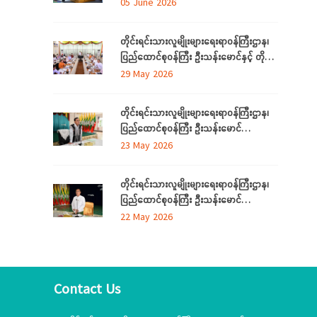
ဒေသကြီးနှင့် ပြည်နယ်များမှ
05 June 2026
လေ့လာရေးခရီးလာရောက်ကြသည့်
တိုင်းရင်းသားစာပေနှင့် ယဉ်ကျေးမှု
တိုင်းရင်းသားလူမျိုးများရေးရာဝန်ကြီးဌာန၊
အသင်းအဖွဲ့ ကိုယ်စားလှယ်များအား တည်
ပြည်ထောင်စုဝန်ကြီး ဦးသန်းမောင်နှင့် တိုင်း
ခင်းဧည့်ခံသည့် ဂုဏ်ပြုညစာစားပွဲသို့တက်
ဒေသကြီးနှင့်ပြည်နယ် တိုင်းရင်းသား
29 May 2026
ရောက်
လူမျိုးရေးရာဝန်ကြီးများ လုပ်ငန်းညှိနှိုင်း
အစည်းအဝေး ကျင်းပ
တိုင်းရင်းသားလူမျိုးများရေးရာဝန်ကြီးဌာန၊
ပြည်ထောင်စုဝန်ကြီး ဦးသန်းမောင်
ကရင်ပြည်နယ် အတွင်းရှိ တိုင်းရင်းသား
23 May 2026
စာပေနှင့်ယဉ်ကျေးမှုအသင်းအဖွဲ့များနှင့်
တွေ့ဆုံဆွေးနွေး၊ ဝန်ထမ်းများနှင့်တွေ့ဆုံအမှာ
တိုင်းရင်းသားလူမျိုးများရေးရာဝန်ကြီးဌာန၊
စကားပြောကြား
ပြည်ထောင်စုဝန်ကြီး ဦးသန်းမောင်
မွန်ပြည်နယ် အတွင်းရှိ တိုင်းရင်းသားစာပေ
22 May 2026
နှင့်ယဉ်ကျေးမှုအသင်းအဖွဲ့များနှင့် တွေ့ဆုံ
ဆွေးနွေး၊ တိုင်းရင်းသားယဉ်ကျေးမှုစင်တာသို့
သွားရောက်ကြည့်ရှုစစ်ဆေး
Contact Us