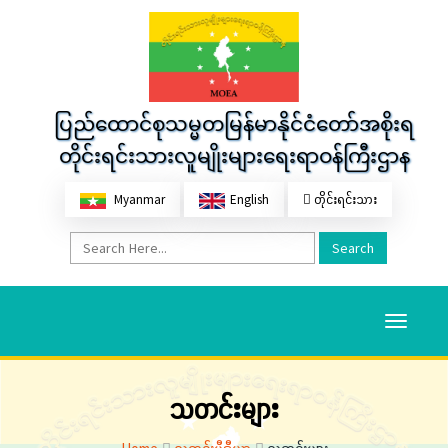
ပြည်ထောင်စုသမ္မတမြန်မာနိုင်ငံတော်အစိုးရ
တိုင်းရင်းသားလူမျိုးများရေးရာဝန်ကြီးဌာန
Myanmar
English
တိုင်းရင်းသား
Search
Toggle
navigati
သတင်းများ