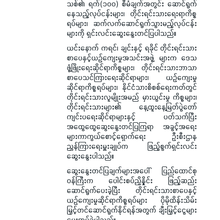
သစ်၏ ရက်(၁၀၀) စီမံချက်အတွင်း ဆောင်ရွက်
နေသည့်လုပ်ငန်းများ၊ တိုင်းရင်းသားရေးရာကိစ္စ
ရပ်များ၊ ဆက်လက်ဆောင်ရွက်သွားမည့်လုပ်ငန်း
များကို ရှင်းလင်းဆွေးနွေးတင်ပြပါသည်။
ယင်းနောက် ကရင်၊ ချင်းနှင့် ရခိုင် တိုင်းရင်းသား
စာပေနှင့်ယဉ်ကျေးမှုအသင်းအဖွဲ့ များက ဒေသ
ဖွံ့ဖြိုးရေးဆိုင်ရာကိစ္စများ၊ တိုင်းရင်းသားဘာသာ
စာပေသင်ကြားရေးဆိုင်ရာများ၊ ယဉ်ကျေးမှု
ဆိုင်ရာကိစ္စရပ်များ၊ နိုင်ငံသားစိစစ်ရေးကတ်တွင်
တိုင်းရင်းသားလူမျိုးအမည် မှားယွင်းမှု ကိစ္စများ၊
တိုင်းရင်းသားများ၏ နေ့ထူးနေ့မြတ်ပွဲတော်
ကျင်းပရေးဆိုင်ရာများနှင့် ပတ်သက်ပြီး
အထွေထွေဆွေးနွေးတင်ပြကြရာ အခွင့်အရေး
များကာကွယ်စောင့်ရှောက်ရေး ဦးစီးဌာန
ညွှန်ကြားရေးမှူးချုပ်က ဖြည့်စွက်ရှင်းလင်း
ဆွေးနွေးပါသည်။
ဆွေးနွေးတင်ပြချက်များအပေါ် ပြည်ထောင်စု
ဝန်ကြီးက ပေါင်းစပ်ညှိနှိုင်း ဖြည့်ဆည်း
ဆောင်ရွက်ပေးခဲ့ပြီး တိုင်းရင်းသားစာပေနှင့်
ယဉ်ကျေးမှုဆိုင်ရာကိစ္စရပ်များ ပိုမိုထိန်းသိမ်း
မြှင့်တင်ဆောင်ရွက်နိုင်ရန်အတွက် ချီးမြှင့်ငွေများ
ပေးအပ်ခဲ့ပါသည်။