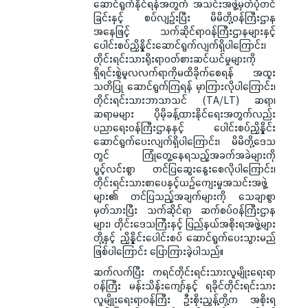
ဆောင်ရွက်နိုင်ရန်အတွက် အသင်းအဖွဲ့မှတ်ပုံတင်
ခြင်းနှင့် စပ်လျဉ်းပြီး မိမိတို့ဝန်ကြီးဌာန
အနေဖြင့် သက်ဆိုင်ရာဝန်ကြီးဌာနများနှင့်
ပေါင်းစပ်ညှိနှိုင်းဆောင်ရွက်လျက်ရှိပါကြောင်း၊
တိုင်းရင်းသားရိုးရာဝတ်စားဆင်ယင်မှုများကို
ရှိရင်းစွဲမူလလက်ရာကိုမထိခိုက်စေရန် အထူး
သတိပြု ဆောင်ရွက်ကြရန် မှာကြားလိုပါကြောင်း၊
တိုင်းရင်းသားဘာသာသင် (TA/LT) ဆရာ၊
ဆရာမများ ပိုမိုခန့်ထားနိုင်ရေးအတွက်လည်း
ပညာရေးဝန်ကြီးဌာနနှင့် ပေါင်းစပ်ညှိနှိုင်း
ဆောင်ရွက်ပေးလျက်ရှိပါကြောင်း၊ မိမိတို့ဒေသ
တွင် ကြုံတွေ့နေရသည့်အခက်အခဲများကို
ပွင့်လင်းစွာ တင်ပြဆွေးနွေးစေလိုပါကြောင်း၊
တိုင်းရင်းသားစာပေနှင့်ယဉ်ကျေးမှုအသင်းအဖွဲ့
များ၏ တင်ပြသည့်အချက်များကို သေချာစွာ
မှတ်သားပြီး သက်ဆိုင်ရာ ဆက်စပ်ဝန်ကြီးဌာန
များ၊ တိုင်းဒေသကြီးနှင့် ပြည်နယ်အစိုးရအဖွဲ့များ
တို့နှင့် ညှိနှိုင်းပေါင်းစပ် ဆောင်ရွက်ပေးသွားမည်
ဖြစ်ပါကြောင်း ပြောကြားခဲ့ပါသည်။
ဆက်လက်ပြီး ကရင်တိုင်းရင်းသားလူမျိုးရေးရာ
ဝန်ကြီး မန်းသိန်းကျော်နှင့် ရခိုင်တိုင်းရင်းသား
လူမျိုးရေးရာဝန်ကြီး ဦးစိုးညွန့်တို့က အစိုးရ