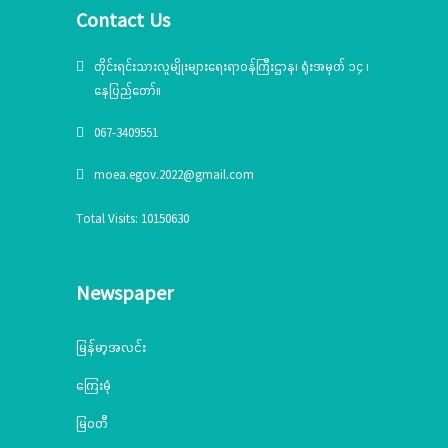
Contact Us
တိုင်းရင်းသားလူမျိုးများရေးရာဝန်ကြီးဌာန၊ ရုံးအမှတ် ၁၄ ၊
နေပြည်တော်။
067-3409551
moea.egov.2022@gmail.com
Total Visits: 10150630
Newspaper
မြန်မာ့အလင်း
ကြေးမုံ
မြဝတီ