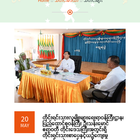
Home
သတင်းမီဒီယာ
သတင်းများ
တိုင်းရင်းသားလူမျိုးများရေးရာဝန်ကြီးဌာန၊
20
ပြည်ထောင်စုဝန်ကြီး ဦးသန်းမောင်
MAY
ဧရာဝတီ တိုင်းဒေသကြီးအတွင်းရှိ
တိုင်းရင်းသားစာပေနှင့်ယဉ်ကျေးမှု