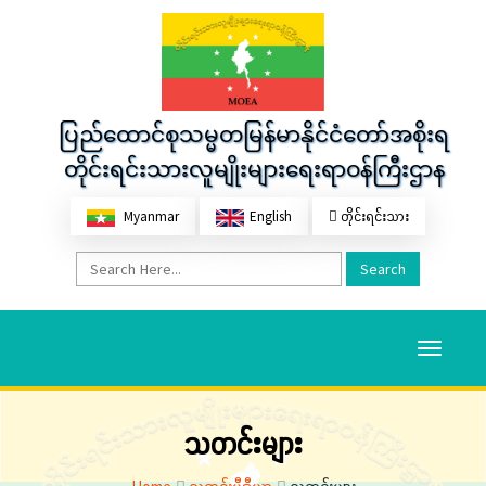
ပြည်ထောင်စုသမ္မတမြန်မာနိုင်ငံတော်အစိုးရ
တိုင်းရင်းသားလူမျိုးများရေးရာဝန်ကြီးဌာန
Myanmar
English
တိုင်းရင်းသား
Search
Toggle
navigati
သတင်းများ