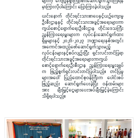
များကို ကျေပွန်စွာကြိုးစားဆောင်ရွက်သွားကြရန်
မှာကြားလိုပါကြောင်း ပြောကြားခဲ့ပါသည်။
ယင်းနောက် တိုင်းရင်းသားစာပေနှင့်ယဉ်ကျေးမှု
ဦးစီးဌာနနှင့် တိုင်းရင်းသားအခွင့်အရေးများကာ
ကွယ်စောင့်ရှောက်ရေးဦးစီးဌာန တိုင်းဒေသကြီး
ညွှန်ကြားရေးမှူးများက လုပ်ငန်းဆောင်ရွက်ထား
ရှိမှုများနှင့် ၂၀၂၆-၂၀၂၇ ဘဏ္ဍာရေးနှစ်အတွင်း
အကောင်အထည်ဖော်ဆောင်ရွက်သွားမည့်
လုပ်ငန်းများနှင့်စပ်လျဉ်းပြီး ရှင်းလင်းတင်ပြရာ
တိုင်းရင်းသားအခွင့်အရေးများကာကွယ်
စောင့်ရှောက်ရေးဦးစီးဌာန ညွှန်ကြားရေးမှူးချုပ်
က ဖြည့်စွက်ရှင်းလင်းတင်ပြပါသည်။ တင်ပြမှု
များအပေါ် ပြည်ထောင်စုဝန်ကြီးက ပေါင်းစပ်
ဖြည့်ဆည်း ဆောင်ရွက်ပေးခဲ့ပြီး ဝန်ထမ်းများ
အား ချီးမြှင့်ငွေများပေးအပ်ချီးမြှင့်ခဲ့ကြောင်း
သိရှိရပါသည်။