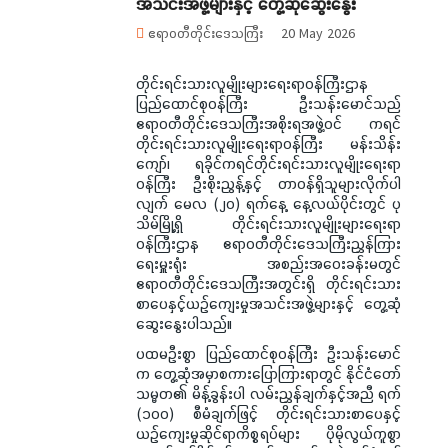
အသင်းအဖွဲ့များနှင့် တွေ့ဆုံဆွေးနွေး
ဧရာဝတီတိုင်းဒေသကြီး
20 May 2026
တိုင်းရင်းသားလူမျိုးများရေးရာဝန်ကြီးဌာန
ပြည်ထောင်စုဝန်ကြီး ဦးသန်းမောင်သည်
ဧရာဝတီတိုင်းဒေသကြီးအစိုးရအဖွဲ့ဝင် ကရင်
တိုင်းရင်းသားလူမျိုးရေးရာဝန်ကြီး မန်းသိန်း
ကျော်၊ ရခိုင်ကရင်တိုင်းရင်းသားလူမျိုးရေးရာ
ဝန်ကြီး ဦးစိုးညွန့်နှင့် တာဝန်ရှိသူများလိုက်ပါ
လျက် မေလ (၂၀) ရက်နေ့ နေ့လယ်ပိုင်းတွင် ပု
သိမ်မြို့ရှိ တိုင်းရင်းသားလူမျိုးများရေးရာ
ဝန်ကြီးဌာန ဧရာဝတီတိုင်းဒေသကြီးညွှန်ကြား
ရေးမှူးရုံး အစည်းအဝေးခန်းမတွင်
ဧရာဝတီတိုင်းဒေသကြီးအတွင်းရှိ တိုင်းရင်းသား
စာပေနှင့်ယဉ်ကျေးမှုအသင်းအဖွဲ့များနှင့် တွေ့ဆုံ
ဆွေးနွေးပါသည်။
ပထမဦးစွာ ပြည်ထောင်စုဝန်ကြီး ဦးသန်းမောင်
က တွေ့ဆုံအမှာစကားပြောကြားရာတွင် နိုင်ငံတော်
သမ္မတ၏ မိန့်ခွန်းပါ လမ်းညွှန်ချက်နှင့်အညီ ရက်
(၁၀၀) စီမံချက်ဖြင့် တိုင်းရင်းသားစာပေနှင့်
ယဉ်ကျေးမှုဆိုင်ရာကိစ္စရပ်များ ပိုမိုလွယ်ကူစွာ