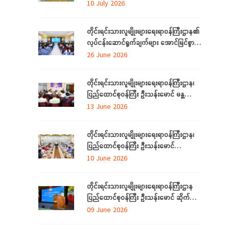
အဆင့်မြှင့်တင်လုပ်ငန်းဆောင်ရွက်မှုများအား
10 July 2026
သွားရောက်ကြည့်ရှုစစ်ဆေး
တိုင်းရင်းသားလူမျိုးများရေးရာဝန်ကြီးဌာန၏
လုပ်ငန်းဆောင်ရွက်ချက်များ အောင်မြင်စွာ
အကောင်အထည်ဖော်နိုင်ရေးအတွက်
26 June 2026
ရှင်းလင်းဆွေးနွေး
တိုင်းရင်းသားလူမျိုးများရေးရာဝန်ကြီးဌာန၊
ပြည်ထောင်စုဝန်ကြီး ဦးသန်းမောင် မန္တလေး
တိုင်းဒေသကြီးအတွင်းရှိ တိုင်းရင်းသားစာပေ
13 June 2026
နှင့်ယဉ်ကျေးမှုအသင်းအဖွဲ့များနှင့် တွေ့ဆုံ
ဆွေးနွေး
တိုင်းရင်းသားလူမျိုးများရေးရာဝန်ကြီးဌာန၊
ပြည်ထောင်စုဝန်ကြီး ဦးသန်းမောင်
ပြည်ထောင်စုနယ်မြေ နေပြည်တော်အတွင်းရှိ
10 June 2026
တိုင်းရင်းသားစာပေနှင့် ယဉ်ကျေးမှု
အသင်းအဖွဲ့များနှင့် တွေ့ဆုံဆွေးနွေး
တိုင်းရင်းသားလူမျိုးများရေးရာဝန်ကြီးဌာန
ပြည်ထောင်စုဝန်ကြီး ဦးသန်းမောင် ဆိုက်ဘာ
လုံခြုံရေး (Cyber Security) ဆိုင်ရာ
09 June 2026
အသိပညာပေးဟောပြောပွဲ အခမ်းအနားတက်