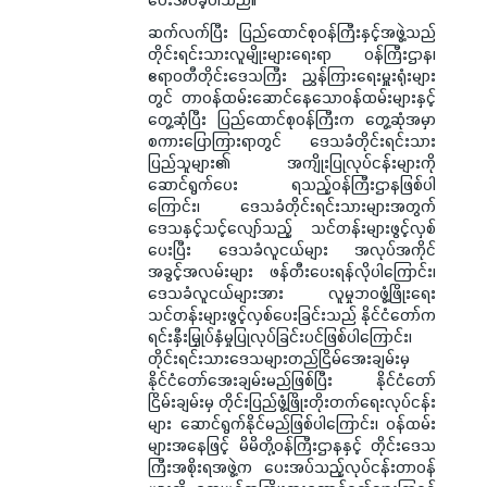
ဆက်လက်ပြီး ပြည်ထောင်စုဝန်ကြီးနှင့်အဖွဲ့သည်
တိုင်းရင်းသားလူမျိုးများရေးရာ ဝန်ကြီးဌာန၊
ဧရာဝတီတိုင်းဒေသကြီး ညွှန်ကြားရေးမှူးရုံးများ
တွင် တာဝန်ထမ်းဆောင်နေသောဝန်ထမ်းများနှင့်
တွေ့ဆုံပြီး ပြည်ထောင်စုဝန်ကြီးက တွေ့ဆုံအမှာ
စကားပြောကြားရာတွင် ဒေသခံတိုင်းရင်းသား
ပြည်သူများ၏ အကျိုးပြုလုပ်ငန်းများကို
ဆောင်ရွက်ပေး ရသည့်ဝန်ကြီးဌာနဖြစ်ပါ
ကြောင်း၊ ဒေသခံတိုင်းရင်းသားများအတွက်
ဒေသနှင့်သင့်လျော်သည့် သင်တန်းများဖွင့်လှစ်
ပေးပြီး ဒေသခံလူငယ်များ အလုပ်အကိုင်
အခွင့်အလမ်းများ ဖန်တီးပေးရန်လိုပါကြောင်း၊
ဒေသခံလူငယ်များအား လူမှုဘဝဖွံ့ဖြိုးရေး
သင်တန်းများဖွင့်လှစ်ပေးခြင်းသည် နိုင်ငံတော်က
ရင်းနှီးမြှုပ်နှံမှုပြုလုပ်ခြင်းပင်ဖြစ်ပါကြောင်း၊
တိုင်းရင်းသားဒေသများတည်ငြိမ်အေးချမ်းမှ
နိုင်ငံတော်အေးချမ်းမည်ဖြစ်ပြီး နိုင်ငံတော်
ငြိမ်းချမ်းမှ တိုင်းပြည်ဖွံ့ဖြိုးတိုးတက်ရေးလုပ်ငန်း
များ ဆောင်ရွက်နိုင်မည်ဖြစ်ပါကြောင်း၊ ဝန်ထမ်း
များအနေဖြင့် မိမိတို့ဝန်ကြီးဌာနနှင့် တိုင်းဒေသ
ကြီးအစိုးရအဖွဲ့က ပေးအပ်သည့်လုပ်ငန်းတာဝန်