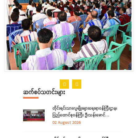
ဆက်စပ်သတင်းများ
တိုင်းရင်းသားလူမျိုးများရေးရာဝန်ကြီးဌာန၊
ပြည်ထောင်စုဝန်ကြီး ဦးသန်းမောင်
ရန်ကုန်တိုင်းဒေသကြီးအတွင်းရှိ
02 August 2026
တိုင်းရင်းသားဘာသာသင် ဆရာ/ဆရာမများ
နှင့် တွေ့ဆုံ