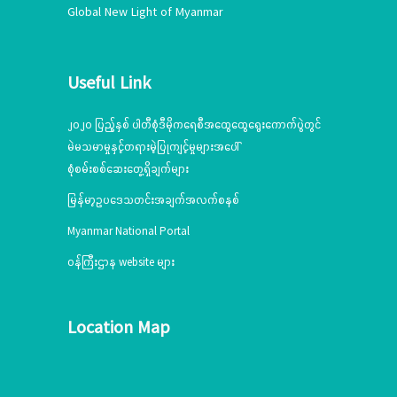
Global New Light of Myanmar
Useful Link
၂၀၂၀ ပြည့်နှစ် ပါတီစုံဒီမိုကရေစီအထွေထွေရွေးကောက်ပွဲတွင်
မဲမသမာမှုနှင့်တရားမဲ့ပြုကျင့်မှုများအပေါ်
စုံစမ်းစစ်ဆေးတွေ့ရှိချက်များ
မြန်မာ့ဥပဒေသတင်းအချက်အလက်စနစ်
Myanmar National Portal
ဝန်ကြီးဌာန website များ
Location Map