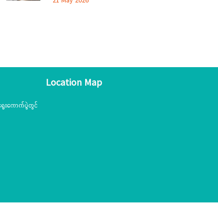
21 May 2026
ယဉ်ကျေးမှုအသင်းအဖွဲ့များနှင့် တွေ့ဆုံဆွေးနွေး
Location Map
ွေးကောက်ပွဲတွင်