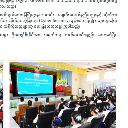
ွဲ့အစည်းဖြင့် Digital Government တည်ဆောက်ရာတွင် အားလုံးအတူတကွ
ြားပါသည်။
့် ဆက်သွယ်ရေးဝန်ကြီးဌာန၊ သတင်း အချက်အလက်နည်းပညာနှင့် ဆိုက်ဘာ
ုးနိုင်က ဆိုက်ဘာလုံခြုံရေး (Cyber Security) နှင့်စပ်လျဉ်း၍ ဆွေးနွေးပြော
သိရှိလိုသည်များကို မေးမြန်းဆွေးနွေးကြပါသည်။
ေးမှူး ဦးကျော်စိုးနိုင်အား အမှတ်တရ လက်ဆောင်ပစ္စည်း ပေးအပ်ပြီး