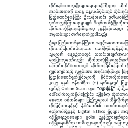
တိုင်းရင်းသားလူမျိုးများရေးရာဝန်ကြီးဌာန၊ 
အခမ်းအနားကို ယနေ့ နေ့လယ်ပိုင်းတွင် တိုင်းရင
ပြည်ထောင်စုဝန်ကြီး ဦးသန်းမောင်၊ ဒုတိယဝန်ကြီး 
ဒုတိယညွှန်ကြားရေးမှူးချုပ်၊ ဒီဂျစ်တယ်ဖွံ့ဖြိ
ဆိုက်ဘာလုံခြုံရေးဦးစီးဌာနမှ ညွှန်ကြားရေးမှူး ဦး
အမှုထမ်းများ တက်ရောက်ကြပါသည်။
ဦးစွာ ပြည်ထောင်စုဝန်ကြီးက အဖွင့်အမှာစကားပြ
တိုးတက်ပြောင်းလဲနေသော ခေတ်ဖြစ်သည်နှင့်အညီ 
သူများ၏ နေ့စဉ်ဘဝတွင် သတင်းအချက်အလက်နည်းပ
များပြားလှသော်လည်း ဆိုက်ဘာလုံခြုံရေးနှင့်ဆ
ကြောင်း၊ နိုင်ငံတကာတွင် ဆိုက်ဘာခြိမ်းခြောက် တို
ကျွမ်းကျင်သည့် လူ့စွမ်းအား အရင်းအမြစ်များ ပြုစ
ပြဋ္ဌာန်းဆောင်ရွက်ခြင်းများကို နိုင်ငံအလိုက်ဆေ
၂၀၂၅ ခုနှစ်၊ ဇန်နဝါရီလ (၁) ရက်နေ့တွင် ပြဋ္ဌ
တွင်း၌ Online Scam များ၊
“ကျားဖြန့်”
ကဲ့သို့
ပေါ်ပေါက်လျက်ရှိပါကြောင်း၊ သို့ဖြစ်ရာ ဆိုက်ဘ
နေသော ဝန်ထမ်းများ၊ ပြည်သူများပါ သိရှိလိုက်န
တိုးမြှင့်ထားရန်နှင့် နိုင်ငံတော်၏ သတင်းအချ
စည်းကမ်းရှိမှုနှင့် Digital Ethics ရှိမှုများ
လုံခြုံရေးဥပဒေများ၊ မူဝါဒ၊ ညွှန်ကြားချက်များန
လုံခြုံရေးဆိုင်ရာ အသိပညာများကိုလည်း အခြားသူများ