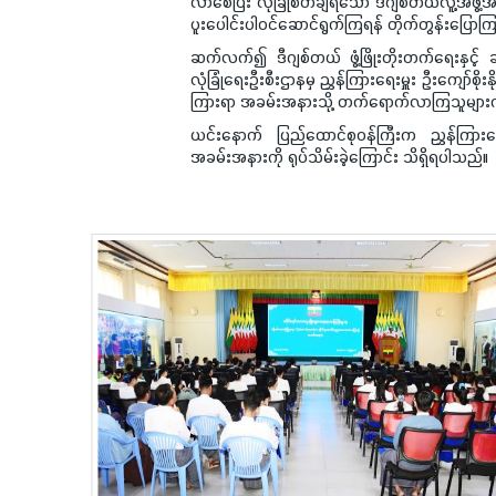
လာစေပြီး လုံခြုံစိတ်ချရသော ဒီဂျစ်တယ်လူ့အဖ
ပူးပေါင်းပါဝင်ဆောင်ရွက်ကြရန် တိုက်တွန်းပြောက
ဆက်လက်၍ ဒီဂျစ်တယ် ဖွံ့ဖြိုးတိုးတက်ရေးနှင
လုံခြုံရေးဦးစီးဌာနမှ ညွှန်ကြားရေးမှူး ဦးကျော်စိ
ကြားရာ အခမ်းအနားသို့ တက်ရောက်လာကြသူများက 
ယင်းနောက် ပြည်ထောင်စုဝန်ကြီးက ညွှန်ကြားရ
အခမ်းအနားကို ရုပ်သိမ်းခဲ့ကြောင်း သိရှိရပါသည်။