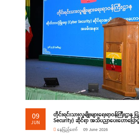
တိုင်းရင်းသားလူမျိုးများရေးရာဝန်ကြီးဌာန 
09
Security) ဆိုင်ရာ အသိပညာပေးဟောပြော
JUN
နေပြည်တော်
09 June 2026