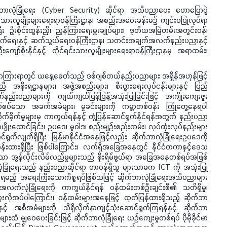
ဆိုက်ဘာလုံခြုံရေး (Cyber Security) ဆိုင်ရာ အသိပညာပေး ဟောပြောပွဲ
်းသားလူမျိုးများရေးရာဝန်ကြီးဌာန၊ အစည်းအဝေးခန်းမ၌ ကျင်းပပြုလုပ်ရာ
ဦးစိုင်းထွန်းညို၊ ညွှန်ကြားရေးမှူးချုပ်များ၊ ဒုတိယအမြဲတမ်းအတွင်းဝန်၊
ုးတိုးတက်ရေးနှင့် ဆက်သွယ်ရေးဝန်ကြီးဌာန၊ သတင်းအချက်အလက်နည်းပညာနှင့်
ကျော်စိုးနိုင်နှင့် တိုင်ရင်းသားလူမျိုုးများရေးရာဝန်ကြီးဌာနမှ အရာထမ်း၊
ောကြားရာတွင် ယနေ့ခေတ်သည် ဒစ်ဂျစ်တယ်နည်းပညာများ အရှိန်အဟုန်ဖြင့်
အစိုးရဌာနများ၊ အဖွဲ့အစည်းများ၊ စီးပွားရေးလုပ်ငန်းများနှင့် ပြည်
ညာများကို ကျယ်ကျယ်ပြန့်ပြန့်အသုံးပြုခြင်းဖြင့် အကျိုးကျေးဇူး
က်စပ်သော အခက်အခဲများ၊ မှုခင်းများကို ကမ္ဘာတစ်ဝန်း ကြုံတွေ့နေရပါ
က်ခိုက်မှုများမှ ကာကွယ်ရန်နှင့် တုံ့ပြန်ဆောင်ရွက်နိုင်ရန်အတွက် နည်းပညာ
ုပျိုးထောင်ခြင်း၊ ဥပဒေ၊ မူဝါဒ၊ စည်းမျဉ်းစည်းကမ်း၊ လုပ်ထုံးလုပ်နည်းများ
ာင်ရွက်လျက်ရှိပြီး မြန်မာနိုင်ငံအနေဖြင့်လည်း ဆိုက်ဘာလုံခြုံရေးဥပဒေကို
ာန်းထားရှိပြီး ဖြစ်ပါကြောင်း၊ လက်ရှိအခြေအနေတွင် နိုင်ငံတကာနှင့်ဒေသ
သော အွန်လိုင်းလိမ်လည်မှုများသည် စိုးရိမ်ဖွယ်ရာ အခြေအနေတစ်ရပ်အဖြစ်
ာလုံခြုံရေးသည် နည်းပညာဆိုင်ရာ တာဝန်ရှိသူ များသာမက ICT ကို အသုံးပြု
ာရမည့် အရေးကြီးသောကိစ္စရပ်ဖြစ်သဖြင့် ဆိုက်ဘာလုံခြုံရေးအသိပညာများ
က်အလက်လုံခြုံရေးကို ကာကွယ်နိုင်ရန် ဝန်ထမ်းတစ်ဦးချင်းစီ၏ သတိရှိမှု၊
 အထူးလိုအပ်ပါကြောင်း၊ ဝန်ထမ်းများအနေဖြင့် ထုတ်ပြန်ထားရှိသည့် ဆိုက်ဘာ
ှင့် အစီအမံများကို သိရှိလိုက်နာကျင့်သုံးဆောင်ရွက်ကြရန်နှင့် ဆိုက်ဘာ
ထံ မျှဝေပေးခြင်းဖြင့် ဆိုက်ဘာလုံခြုံရေး ယဉ်ကျေးမှုတစ်ရပ် ပိုမိုခိုင်မာ