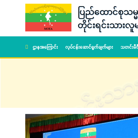
ပြည်ထောင်စုသမ္မ
တိုင်းရင်းသားလူမ
ဌာနအကြောင်း
လုပ်ငန်းဆောင်ရွက်ချက်များ
သတင်းမီ