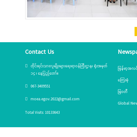
Contact Us
Newsp
တိုင်းရင်းသားလူမျိုးများရေးရာဝန်ကြီးဌာန၊ ရုံးအမှတ်
မြန်မာ့အလင
၁၄ ၊ နေပြည်တော်။
ကြေးမုံ
067-3409551
မြဝတီ
moea.egov.2022@gmail.com
Global Ne
Total Visits: 10133643