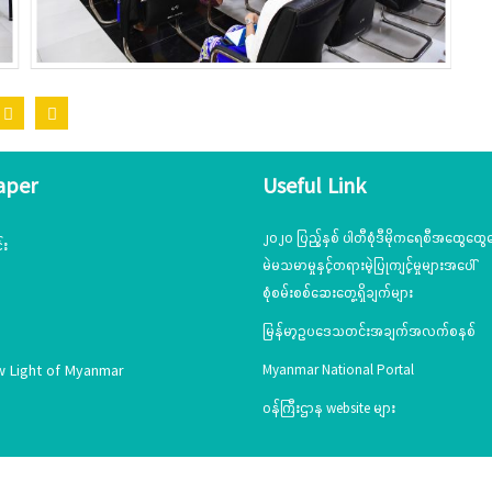
aper
Useful Link
၂၀၂၀ ပြည့်နှစ် ပါတီစုံဒီမိုကရေစီအထွေထွေရ
်း
မဲမသမာမှုနှင့်တရားမဲ့ပြုကျင့်မှုများအပေါ်
စုံစမ်းစစ်ဆေးတွေ့ရှိချက်များ
မြန်မာ့ဥပဒေသတင်းအချက်အလက်စနစ်
w Light of Myanmar
Myanmar National Portal
ဝန်ကြီးဌာန website များ