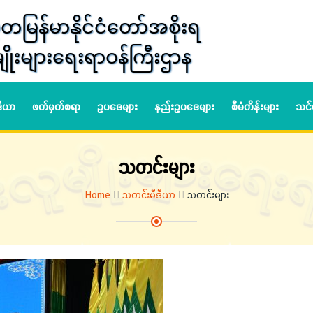
တမြန်မာနိုင်ငံတော်အစိုးရ
ျိုးများရေးရာဝန်ကြီးဌာန
ဒီယာ
ဖတ်မှတ်စရာ
ဥပဒေများ
နည်းဥပဒေများ
စီမံကိန်းများ
သင်
သတင်းများ
Home
သတင်းမီဒီယာ
သတင်းများ