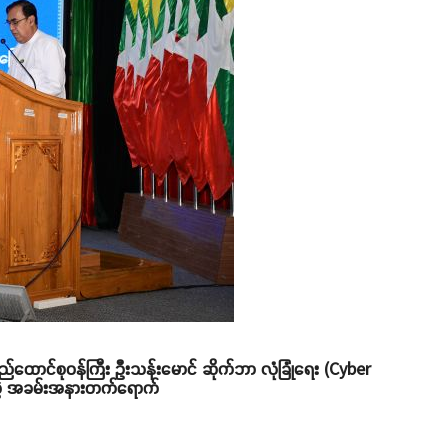
ပြည်ထောင်စုဝန်ကြီး ဦးသန်းမောင် ဆိုက်ဘာ လုံခြုံရေး (Cyber
ပွဲ အခမ်းအနားတက်ရောက်