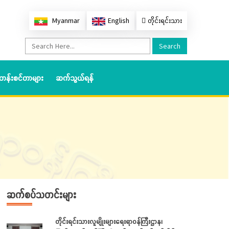
Myanmar
English
တိုင်းရင်းသား
Search
တန်းစင်တာများ
ဆက်သွယ်ရန်
ဆက်စပ်သတင်းများ
တိုင်းရင်းသားလူမျိုးများရေးရာဝန်ကြီးဌာန၊