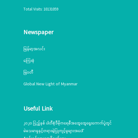
Total Visits: 10131059
Newspaper
မြန်မာ့အလင်း
ကြေးမုံ
မြဝတီ
Global New Light of Myanmar
Useful Link
၂၀၂၀ ပြည့်နှစ် ပါတီစုံဒီမိုကရေစီအထွေထွေရွေးကောက်ပွဲတွင်
မဲမသမာမှုနှင့်တရားမဲ့ပြုကျင့်မှုများအပေါ်