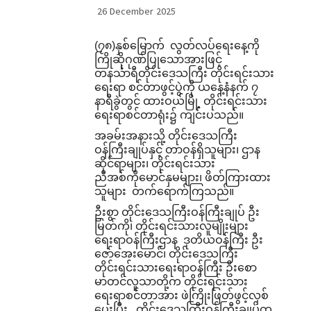
26 December 2025
(
၇၈)နှစ်မြောက် လွတ်လပ်ရေးနေ့ကို
ကြိုဆိုဂုဏ်ပြုသောအားဖြင့်
တနင်္သာရီတိုင်းဒေသကြီး တိုင်းရင်းသား
ရေးရာ စင်တာဖွင့်ပွဲကို ယနေ့နံနက် ၇
နာရီခွဲတွင် ထားဝယ်မြို့ တိုင်းရင်းသား
ရေးရာစင်တာရုံး၌ ကျင်းပသည်။
အခမ်းအနားသို့ တိုင်းဒေသကြီး
ဝန်ကြီးချုပ်နှင့် တာဝန်ရှိသူများ၊ ဌာန
ဆိုင်ရာများ၊ တိုင်းရင်းသား
ညီအစ်ကိုမောင်နှမများ၊ ဖိတ်ကြားထား
သူများ တက်ရောက်ကြသည်။
ဦးစွာ တိုင်းဒေသကြီးဝန်ကြီးချုပ် ဦး
မြတ်ကို၊ တိုင်းရင်းသားလူမျိုးများ
ရေးရာဝန်ကြီးဌာန ဒုတိယဝန်ကြီး ဦး
ဇော်အေးမောင်၊ တိုင်းဒေသကြီး
တိုင်းရင်းသားရေးရာဝန်ကြီး ဦးစော
မာတင်လူသာတို့က တိုင်းရင်းသား
ရေးရာစင်တာအား ဖဲကြိုးဖြတ်ဖွင့်လှစ်
ပေးပြီး တိုင်းဒေသကြီးဝန်ကြီးချုပ်က