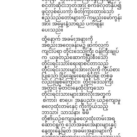
စင်တာဆိုင်းဘုတ်အား စက်ခလုတ်နှိပ်၍
ဖွင့်လှစ်ပေးကာ ဖိတ်ကြားထားသော
ဧည့်သည်တော်များက ကမ္ပည်းမော်ကွန်း
အား အမွှေးနံ့သာရည် ပက်ဖျန်း
ပေးသည်။
ထို့နောက် အခမ်းအနားကို
အစည်းအဝေးခန်းမ၌ ဆက်လက်
ကျင်းပရာ တိုင်းဒေသကြီး ဝန်ကြီးချုပ်
က ယခုတည်ဆောက်ပြီးစီးသော
တိုင်းရင်းသားရေးရာစင်တာသည်
တိုင်းရင်းသားများအားလုံးကို ကိုယ်စား
ပြုသော ငြိမ်းချမ်းရေးရိပ်မြုံ တစ်ခု
လည်းဖြစ်ကြောင်း၊ တိုင်းဒေသကြီး
အတွင်း မှီတင်းနေထိုင်ကြသော
တိုင်းရင်းသားများအားလုံးအတွက်
စကား၊ စာပေ၊ အနုပညာ၊ ယဉ်ကျေးမှု
ဓလေ့ထုံးတမ်းနှင့် ကိုးကွယ်သည့်
ဘာသာ၊ သာသနာ၊ မိမိ
တို့၏ယဉ်ကျေးမှုဓလေ့ထုံးတမ်းအရ
ဆောင်ရွက် သောအခမ်းအနားများနှင့်
နေ့ထူးနေ့မြတ် အခမ်းအနားများကို
လွတ်လပ်စွာကျင်းပခွင့်ပြုပေးသွားမည်