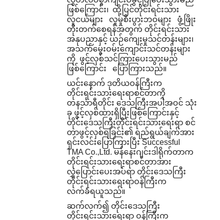
ဖြစ်ကြောင်း၊ ထို့ပြင်တိုင်းရင်းသား
လူငယ်များ လူမှုစီးပွားဘဝများ ဖွံ့ဖြိုး
တိုးတက်စေရန်အတွက် တိုင်းရင်းသား
အနုပညာနှင့် ယဉ်ကျေးမှုသင်တန်းများ၊
အသက်မွေးဝမ်းကျောင်းသင်တန်းများ
ကို ဖွင့်လှစ်သင်ကြားပေးသွားမည်
ဖြစ်ကြောင်း ပြောကြားသည်။
ယင်းနောက် ဒုတိယဝန်ကြီးက
တိုင်းရင်းသားရေးရာစင်တာကို
တနင်္သာရီတိုင်း ဒေသကြီးအပါအဝင် သုံး
ခု ဖွင့်လှစ်ထားရှိပြီးဖြစ်ကြောင်းနှင့်
တိုင်းဒေသကြီးတိုင်းရင်းသားရေးရာ စင်
တာဖွင့်လှစ်ရခြင်း၏ ရည်ရွယ်ချက်အား
ရှင်းလင်းပြောကြားပြီး
Successful
TMA Co.,Ltd.
မန်နေးဂျင်းဒါရိုက်တာက
တိုင်းရင်းသားရေးရာစင်တာအား
လွှဲပြောင်းပေးအပ်ရာ တိုင်းဒေသကြီး
တိုင်းရင်းသားရေးရာဝန်ကြီးက
လက်ခံရယူသည်။
ဆက်လက်၍ တိုင်းဒေသကြီး
တိုင်းရင်းသားရေးရာ ဝန်ကြီးက