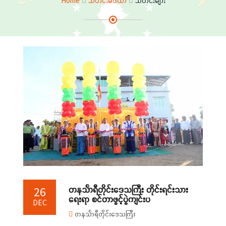
Home
သတင်းမီဒီယာ
သတင်းများ
တနင်္သာရီတိုင်းဒေသကြီး တိုင်းရင်းသား
26
ရေးရာ စင်တာဖွင့်ပွဲကျင်းပ
DEC
တနင်္သာရီတိုင်းဒေသကြီး