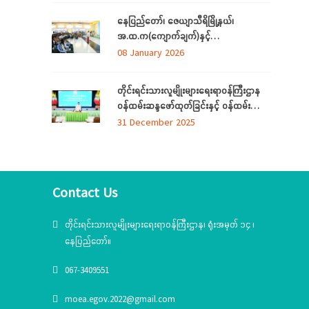
ခြင်း
နေပြည်တော်၊ ဇေယျာသီရိမြို့နယ်၊
အ.ထ.က(ကျောက်ချက်)နှင့်
အ.ထ.က(ရေဆင်း) တ်ို့မှ ကျောင်းသား၊
08 January 2026
ကျောင်းသူများ တိုင်းရင်းသားလူမျိုးများ
ရေးရာဝန်ကြီးဌာနရှိ တိုင်းရင်းသား ရိုးရာ
တိုင်းရင်းသားလူမျိုးများရေးရာဝန်ကြီးဌာန
ယဉ်ကျေးမှုပြခန်းသို့ လာရောက်လေ့လာ
ဝန်ထမ်းဆန္ဒဖော်ထုတ်ခြင်းနှင့် ဝန်ထမ်း
သက်သာချောင်ချိရေးအတွက် ထောက်ပံ့
31 December 2025
ပစ္စည်းပေးအပ်ခြင်း
အခမ်းအနား(၆/၂၀၂၅)ကျင်းပ
Contact Us
တိုင်းရင်းသားလူမျိုးများရေးရာဝန်ကြီးဌာန၊ ရုံးအမှတ် ၁၄ ၊
နေပြည်တော်။
067-3409551
moea.egov.2022@gmail.com