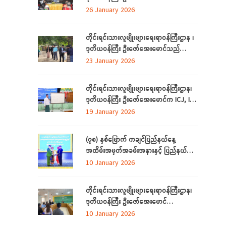
ရန်ကုန်တိုင်းဒေသကြီး၊ ညွှန်ကြားရေးမှူးရုံးရှိ
26 January 2026
ဝန်ထမ်းများနှင့် ရန်ကုန်တိုင်းဒေသကြီး
အတွင်းရှိ တိုင်းရင်းသားစာပေနှင့်ယဉ်ကျေးမှု
တိုင်းရင်းသားလူမျိုးများရေးရာဝန်ကြီးဌာန ၊
ကော်မတီများနှင့်တွေ့ဆုံ
ဒုတိယဝန်ကြီး ဦးဇော်အေးမောင်သည်
တိုင်းရင်းသားရေးရာနှင့်သက်မွေးပညာသင်
23 January 2026
တန်းစင်တာ(တောင်ငူ) စီမံကိန်း တည်ဆောက်
မည့်မြေနေရာတွင် လုပ်ငန်းဆောင်ရွက်မှု
တိုင်းရင်းသားလူမျိုးများရေးရာဝန်ကြီးဌာန၊
အခြေအနေများကို ကြည့်ရှုစစ်ဆေးခြင်း
ဒုတိယဝန်ကြီး ဦးဇော်‌အေးမောင်က ICJ, ICC
အပြည်ပြည်ဆိုင်ရာတရားရုံးများနှင့်
19 January 2026
ပတ်သက်၍ ရှင်းလင်းပြောကြားခြင်း
(၇၈) နှစ်မြောက် ကချင်ပြည်နယ်နေ့
အထိမ်းအမှတ်အခမ်းအနားနှင့် ပြည်နယ်
ဂုဏ်ထူးဆောင်ဆုများ ချီးမြှင့်ခြင်း
10 January 2026
အခမ်းအနားကျင်းပ တိုင်းရင်းသားအားလုံး
စည်းလုံးညီညွတ်ခြင်းကို ထုတ်ဖော်ပြသသည့်
တိုင်းရင်းသားလူမျိုးများရေးရာဝန်ကြီးဌာန၊
မနောအကကို ရိုးရာအစဉ်အလာနှင့်အညီ
ဒုတိယဝန်ကြီး ဦးဇော်‌အေးမောင်
အေးချမ်းပျော်ရွှင်စွာဆင်နွှဲ
ကချင်ပြည်နယ်၊ ညွှန်ကြား‌ရေးမှူးရုံးရှိ
10 January 2026
ဝန်ထမ်းများနှင့် တွေ့ဆုံအမှာစကားပြောကြား