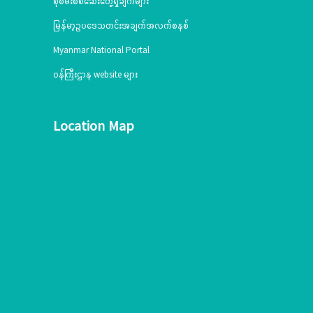
စုံစမ်းစစ်ဆေးတွေ့ရှိချက်များ
မြန်မာ့ဥပဒေသတင်းအချက်အလက်စနစ်
Myanmar National Portal
ဝန်ကြီးဌာန website များ
Location Map