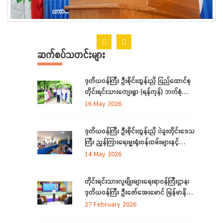
ဆက်စပ်သတင်းများ
ဒုတိယဝန်ကြီး ဦးစိုင်းထွန်းညို ပြည်ထောင်စု
တိုင်းရင်းသားကျေးရွာ (ရန်ကုန်) ဘက်စုံ
အဆင့် မြှင့်တင်ရေး ကြည့်ရှုစစ်ဆေး
16 May 2026
ဒုတိယဝန်ကြီး ဦးစိုင်းထွန်းညို ပဲခူးတိုင်းဒေသ
ကြီး ညွှန်ကြားရေးမှူးရုံးဝန်ထမ်းများနှင့်
တွေ့ဆုံ
14 May 2026
တိုင်းရင်းသားလူမျိုးများရေးရာဝန်ကြီးဌာန၊
ဒုတိယဝန်ကြီး ဦးဇော်အေးမောင် မြန်မာနိုင်ငံ
တော်အလံအကြောင်း သိကောင်းစရာ
27 February 2026
ဟောပြောခြင်း