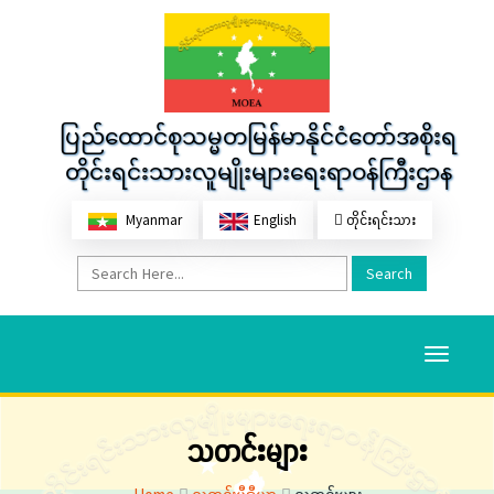
ပြည်ထောင်စုသမ္မတမြန်မာနိုင်ငံတော်အစိုးရ
တိုင်းရင်းသားလူမျိုးများရေးရာဝန်ကြီးဌာန
Myanmar
English
တိုင်းရင်းသား
Search
Toggle
navigati
သတင်းများ