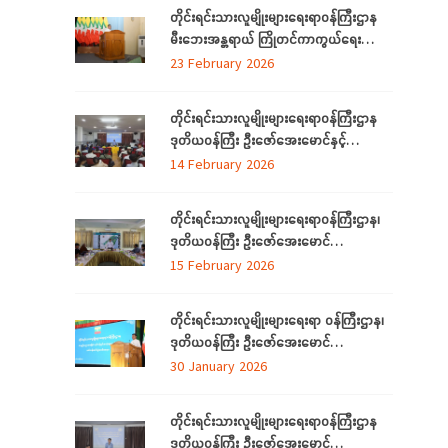
တိုင်းရင်းသားလူမျိုးများရေးရာဝန်ကြီးဌာန
မီးဘေးအန္တရာယ် ကြိုတင်ကာကွယ်ရေး
ဆိုင်ရာ အသိပညာပေးဟောပြောခြင်းနှင့်
23 February 2026
သရုပ်ပြလေ့ကျင့်ခြင်းအခမ်းအနား ကျင်းပ
တိုင်းရင်းသားလူမျိုးများရေးရာဝန်ကြီးဌာန
ဒုတိယဝန်ကြီး ဦးဇော်အေးမောင်နှင့်
ရန်ကုန်တိုင်းဒေသကြီးအတွင်းရှိ ရခိုင်စာပေ
14 February 2026
နှင့်ယဉ်ကျေးမှုကော်မတီ (ရန်ကုန်) ၊ ရခိုင်
လူမှုရေးအသင်းအဖွဲ့များနှင့်တွေ့ဆုံ
တိုင်းရင်းသားလူမျိုးများရေးရာဝန်ကြီးဌာန၊
ဒုတိယဝန်ကြီး ဦးဇော်အေးမောင်
ရန်ကုန်တိုင်းဒေသကြီးအတွင်းရှိ
15 February 2026
ရခိုင်ပြည်နယ်မှ တိုက်ပွဲရှောင်ရန်ရောက်ရှိနေ
သည့် သက်တိုင်းရင်းသားလူမျိုးများနှင့်
တိုင်းရင်းသားလူမျိုးများရေးရာ ဝန်ကြီးဌာန၊
တွေ့ဆုံ၊ (၃၉)ကြိမ်မြောက် ဂုဏဝိသိဌပူဇာ
ဒုတိယဝန်ကြီး ဦးဇော်အေးမောင်
မင်္ဂလာပွဲအခမ်းအနား အောင်မြင်စွာကျင်းပ
တိုင်းရင်းသားလူမျိုးများရေးရာဝန်ကြီးဌာန Al
30 January 2026
နိုင်ရေး လုပ်ငန်းညှိနှိုင်းအစည်းအဝေးသို့
နည်းပညာ အခြေခံ လုပ်ငန်းခွင်အသုံးချမှု
တက်ရောက်
သင်တန်းဆင်းပွဲအခမ်းအနားသို့ တက်ရောက်
တိုင်းရင်းသားလူမျိုးများရေးရာဝန်ကြီးဌာန
နေပြည်တော် ဇန်နဝါရီလ ၃၀
ဒုတိယဝန်ကြီး ဦးဇော်အေးမောင်