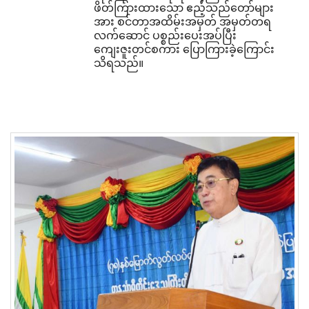
ဖိတ်ကြားထားသော ဧည့်သည်တော်များ
အား စင်တာအထိမ်းအမှတ် အမှတ်တရ
လက်ဆောင် ပစ္စည်းပေးအပ်ပြီး
ကျေးဇူးတင်စကား ပြောကြားခဲ့ကြောင်း
သိရသည်။