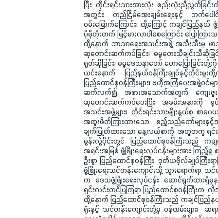
ပြီး တိုင်းရင်းသားအားလုံး စည်းလုံးညီညွတ်ခြင
အတွင်း တည်ငြိမ်အေးချမ်းရေးနှင့် ဘက်ပေါင်း
ဝမ်းမြောက်ကြောင်း၊ ထို့ကြောင့် ကချင်ပြည်နယ် ဖွံ့ဖ
ပိုမိုတိုးတက် မြင့်မားလာပါစေကြောင်း ပြောကြားသ
ထို့နောက် ဘာသာရေးအသင်းအဖွဲ့ အသီးသီးမှ ဖာသ
ဆုတောင်းဆက်ကပ်ခြင်း၊ ဓမ္မတေးသီချင်းသီဆိုခြင
ရွတ်ဆိုခြင်း၊ ဓမ္မဒေသနာတော် ဟောပြောခြင်းတို့‌
ယင်းနောက် ပြည်နယ်ဝန်ကြီးချုပ်နှင့်တိုင်းမ
ပြည်ထောင်စုဝန်ကြီးများ၊ ဗဟိုအကြံပေးအဖွဲ့ဝင်မ
ဆက်လက်၍ အစားအသောက်အတွက် ကျေးဇူးတော်ချီးမ
ဆုတောင်းဆက်ကပ်ပေးပြီး အခမ်းအနားကို ရု
အသင်းအဖွဲ့များ၊ တိုင်းရင်းသားမျိုးနွယ်စု စာပေ
အထူးဖိတ်ကြားထားသော ဧည့်သည်တော်များနှင
ချက်ပြုတ်ထားသော နေ့လယ်စာကို အတူတကွ ရင်းနှ
မွန်းလွဲပိုင်းတွင် ပြည်ထောင်စုဝန်ကြီးသည် ကချင်
အရင်းအမြစ် ဖွံ့ဖြိုးရေးလုပ်ငန်းများအား ကြည့်ရှ
ဦးစွာ ပြည်ထောင်စုဝန်ကြီး ဒုတိယဗိုလ်ချုပ်ကြီးရ
ဖွံ့ဖြိုးရေးသင်တန်းကျောင်းသို့ သွားရောက်ရာ သင
က ဒေသဖွံ့ဖြိုးရေးလုပ်ငန်း ဆောင်ရွက်ထားရှိမ
ရှင်းလင်းတင်ပြကြရာ ပြည်ထောင်စုဝန်ကြီးက လိ
ထို့နောက် ပြည်ထောင်စုဝန်ကြီးသည် ကချင်ပြည်နယ်ဖွံ
ရုံးနှင့် သင်တန်းကျောင်းတို့မှ ဝန်ထမ်းများ၊ 