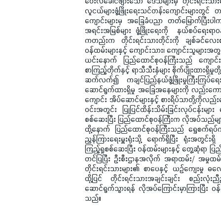
ဝေးလံခေါင်ဖျားသော ဒေသများမှ တိုင်းရင်းသ
လူငယ်များဖွံ့ဖြိုးရေးသင်တန်းကျောင်းများတွင်
ကျောင်းများမှ အခြေခံပညာ တတ်မြောက်ပြီးပါက 
အရင်းအမြစ်များ ဖွံ့ဖြိုးရေးကို နယ်စပ်ရေးရ
ကတည်းက တိုင်းရင်းသားတိုင်းကို ချစ်ခင်လေးစာ
ဝန်ထမ်းများနှင့် ကျောင်းသား၊ ကျောင်းသူများအတွက
ယင်းနောက် ပြည်ထောင်စုဝန်ကြီးသည် ကျောင်းဝင
စာကြည့်တိုက်နှင့် ရာသီသီးနှံများ စိုက်ပျိုးထားရှိမ
ဆက်လက်၍ ကချင်ပြည်နယ်ဖွံ့ဖြိုးမှုကြီးကြပ်ရေးရု
ဆောင်ရွက်ထားရှိမှု အခြေအနေများကို လည်းကောင်
ကျောင်း အိပ်ဆောင်များနှင့် စားရိပ်သာတို့ကိုလ
ဝင်းအတွင်း ပြုပြင်ထိန်းသိမ်းခြင်းလုပ်ငန်းများ 
စစ်ဆေးပြီး ပြည်ထောင်စုဝန်ကြီးက လိုအပ်သည်မျ
ထို့နောက် ပြည်ထောင်စုဝန်ကြီးသည် ရွှေစက်ရပ်က
ညွှန်ကြားရေးမှူးရုံးသို့ ရောက်ရှိပြီး ရုံးအတ
ကြည့်ရှုစစ်ဆေးပြီး ဝန်ထမ်းများနှင့် တွေ့ဆုံရာ
တင်ပြပြီး ဦးစီးဌာနအလိုက် အရာထမ်း/ အမှုထ
တိုင်းရင်းသားများ၏ စာပေနှင့် ယဉ်ကျေးမှု ဓလေ့
ထို့ပြင် တိုင်းရင်းသားအချင်းချင်း စည်းလုံးညီည
ဆောင်ရွက်သွားရန် လိုအပ်ကြောင်းမှာကြားပြီး ဝန်ထ
သည်။