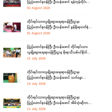
ပြည်ထောင်စုဝန်ကြီး ဦးသန်းမောင် ရန်ကုန်တိုင်း
ဒေသကြီးအတွင်းရှိ တိုင်းရင်းသားဘာသာသင် ဆရာ/
02 August 2026
ဆရာမများနှင့် တွေ့ဆုံ
တိုင်းရင်းသားလူမျိုးများရေးရာဝန်ကြီးဌာန၊
ပြည်ထောင်စုဝန်ကြီး ဦးသန်းမောင် မွန်ရိုးရာဝတ်စုံ
ချုပ်လုပ်နည်းသင်တန်းဆင်းပွဲအခမ်းအနားသို့တက်
01 August 2026
ရောက်
ပြည်ထောင်စုဝန်ကြီး ဦးသန်းမောင် တိုင်းရင်းသား
လူမျိုးများရေးရာဝန်ကြီးဌာန မိုးရာသီသစ်ပင်စိုက်ပျိုး
ပွဲ အခမ်းအနားတက်ရောက်
15 July 2026
တိုင်းရင်းသားလူမျိုးများရေးရာဝန်ကြီးဌာန၊
ပြည်ထောင်စုဝန်ကြီး ဦးသန်းမောင် သက်မွေး
ပညာသင်တန်းများ သင်တန်းဆင်းပွဲအခမ်းအနားသို့
14 July 2026
တက်ရောက်
တိုင်းရင်းသားလူမျိုးများရေးရာဝန်ကြီးဌာန၊
ပြည်ထောင်စုဝန်ကြီး ဦးသန်းမောင် အိမ်သုံးဆိုလာ
များ လွှဲပြောင်းထောက်ပံ့ပေးခြင်း အခမ်းအနားသို့
13 July 2026