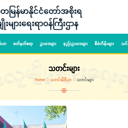
တမြန်မာနိုင်ငံတော်အစိုးရ
ျိုးများရေးရာဝန်ကြီးဌာန
ဒီယာ
ဖတ်မှတ်စရာ
ဥပဒေများ
နည်းဥပဒေများ
စီမံကိန်းများ
သင်
သတင်းများ
Home
သတင်းမီဒီယာ
သတင်းများ