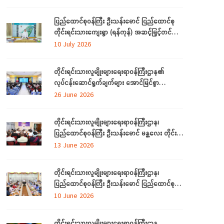
တက်ရောက်
ပြည်ထောင်စုဝန်ကြီး ဦးသန်းမောင် ပြည်ထောင်စု
တိုင်းရင်းသားကျေးရွာ (ရန်ကုန်) အဆင့်မြှင့်တင်
လုပ်ငန်းဆောင်ရွက်မှုများအား သွားရောက်ကြည့်ရှု
10 July 2026
စစ်ဆေး
တိုင်းရင်းသားလူမျိုးများရေးရာဝန်ကြီးဌာန၏
လုပ်ငန်းဆောင်ရွက်ချက်များ အောင်မြင်စွာ
အကောင်အထည်ဖော်နိုင်ရေးအတွက် ရှင်းလင်း
26 June 2026
ဆွေးနွေး
တိုင်းရင်းသားလူမျိုးများရေးရာဝန်ကြီးဌာန၊
ပြည်ထောင်စုဝန်ကြီး ဦးသန်းမောင် မန္တလေး တိုင်း
ဒေသကြီးအတွင်းရှိ တိုင်းရင်းသားစာပေနှင့်
13 June 2026
ယဉ်ကျေးမှုအသင်းအဖွဲ့များနှင့် တွေ့ဆုံဆွေးနွေး
တိုင်းရင်းသားလူမျိုးများရေးရာဝန်ကြီးဌာန၊
ပြည်ထောင်စုဝန်ကြီး ဦးသန်းမောင် ပြည်ထောင်စု
နယ်မြေ နေပြည်တော်အတွင်းရှိ တိုင်းရင်းသားစာပေ
10 June 2026
နှင့် ယဉ်ကျေးမှု အသင်းအဖွဲ့များနှင့် တွေ့ဆုံ
ဆွေးနွေး
တိုင်းရင်းသားလူမျိုးများရေးရာဝန်ကြီးဌာန