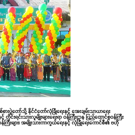
်စားပွဲတော်သို့ နိုင်ငံတော်လုံခြုံရေးနှင့် အေးချမ်းသာယာရေး
င့် တိုင်းရင်းသားလူမျိုးများရေးရာ ဝန်ကြီးဌာန ပြည်ထောင်စုဝန်ကြီး
ုဝန်ကြီးများ၊ အမျိုးသားကာကွယ်ရေးနှင့် လုံခြုံရေးကောင်စီ၏ ဗဟို