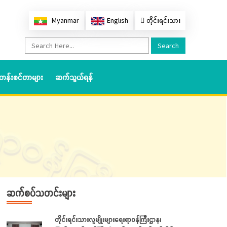
Myanmar
English
တိုင်းရင်းသား
Search
တန်းစင်တာများ
ဆက်သွယ်ရန်
ဆက်စပ်သတင်းများ
တိုင်းရင်းသားလူမျိုးများရေးရာဝန်ကြီးဌာန၊