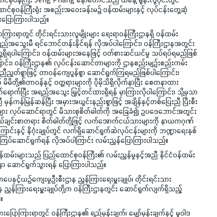
ာင်စုဝန်ကြီးရုံး အစည်းအဝေးခန်းမ၌ ဝန်ထမ်းများနှင့် လုပ်ငန်းတွေ့ဆုံ
ားပြောကြားပါသည်။
ြားရာတွင် တိုင်းရင်းသားလူမျိုးများ ရေးရာဝန်ကြီးဌာနရှိ ဝန်ထမ်း
ရည်အသွေးမီ ရင်ဘောင်တန်းနိုင်ရန် လိုအပ်ပါကြောင်း၊ ဝန်ကြီးဌာနအတွင်း
ှိရပါကြောင်း၊ ဝန်ထမ်းများအနေဖြင့် ဝတ်စားဆင်ယင်မှု သပ်ရပ်ရမည်ဖြစ်
ောင်း၊ ဝန်ကြီးဌာန၏ လုပ်ငန်းဆောင်တာများကို ဌာနစည်းမျဉ်းစည်းကမ်း
ံးညီညွတ်စွာဖြင့် တာဝန်ကျေပွန်စွာ ဆောင်ရွက်ကြရမည်ဖြစ်ပါကြောင်း၊
ိတို့၏တာဝန်နှင့် ဝတ္တရားများကို ပိုမိုသိရှိလိုက်နာပြီး စေတနာထား
ောက်ပြီး အရည်အသွေး မြှင့်တင်ထားရှိရန် မှာကြားလိုပါကြောင်း၊ သို့မှသာ
မှန်ကန်မြန်ဆန်ပြီး အမှားအယွင်းနည်းစွာဖြင့် အချိန်နှင့်တစ်ပြေးညီ ပြီးစီး
်းများ လုပ်ဆောင်ရာတွင် မိသားစုစိတ်ဓါတ်ကို အခြေခံ၍ ဥပဒေဘောင်အတွင်း
ကိုယ်ချင်းစာတရား စိတ်ဓါတ်တို့ဖြင့် လက်အောက်ငယ်သားများကို နာယကဂုဏ်
ြောင်းနှင့် နိဂုံးချုပ်တွင် လက်ရှိဆောင်ရွက်ဆဲလုပ်ငန်းများကို ဘဏ္ဍာရေးနှစ်
ကြပ်ဆောင်ရွက်ရန် လိုအပ်ပါကြာင်း လမ်းညွှန်ပြောကြားပါသည်။
်းများသည် ပြည်ထောင်စုဝန်ကြီး၏ လမ်းညွှန်မှုနှင့်အညီ နိုင်ငံဝန်ထမ်း
်နာ ဆောင်ရွက်သွားရန် ပြောကြားပါသည်။
ှင့်ယဉ်ကျေးမှုဦးစီးဌာန ညွှန်ကြားရေးမှူးချုပ်၊ တိုင်းရင်းသား
ွှန်ကြားရေးမှူးချုပ်တို့က ဝန်ကြီးဌာနတွင်း ဆောင်ရွက်လျက်ရှိသည့်
်။
ားပြောကြားရာတွင် ဝန်ကြီးဌာန၏ ရည်မှန်းချက်၊ မျှော်မှန်းချက်နှင့် မူဝါဒ