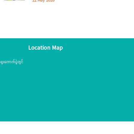
22 May 2026
အသင်းအဖွဲ့များနှင့် တွေ့ဆုံဆွေးနွေး၊ တိုင်းရင်းသား
ယဉ်ကျေးမှုစင်တာသို့ သွားရောက်ကြည့်ရှုစစ်ဆေး
Location Map
ွေးကောက်ပွဲတွင်