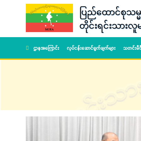
ပြည်ထောင်စုသမ္မ
တိုင်းရင်းသားလူမ
ဌာနအကြောင်း
လုပ်ငန်းဆောင်ရွက်ချက်များ
သတင်းမီ