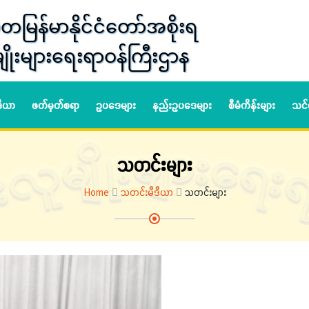
တမြန်မာနိုင်ငံတော်အစိုးရ
ျိုးများရေးရာဝန်ကြီးဌာန
ဒီယာ
ဖတ်မှတ်စရာ
ဥပဒေများ
နည်းဥပဒေများ
စီမံကိန်းများ
သင်
သတင်းများ
Home
သတင်းမီဒီယာ
သတင်းများ