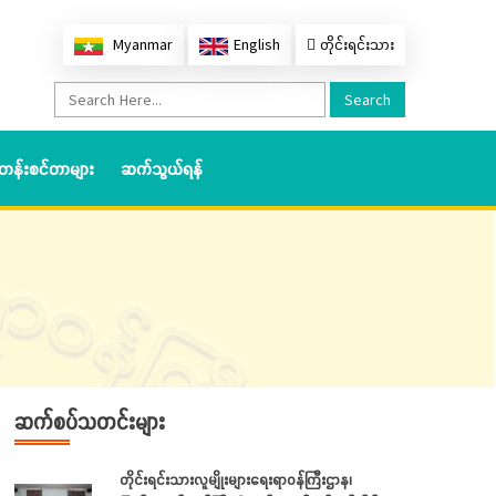
Myanmar
English
တိုင်းရင်းသား
Search
တန်းစင်တာများ
ဆက်သွယ်ရန်
ဆက်စပ်သတင်းများ
တိုင်းရင်းသားလူမျိုးများရေးရာဝန်ကြီးဌာန၊