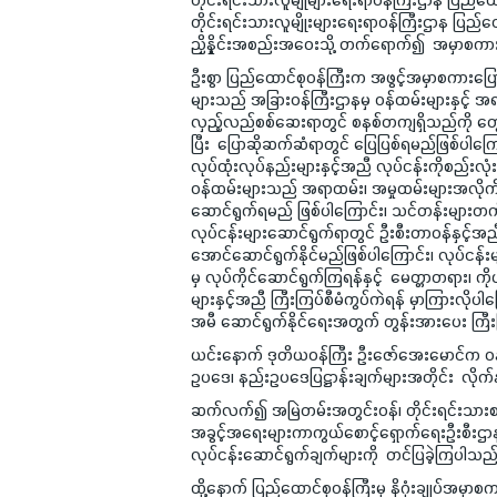
တိုင်းရင်းသားလူမျိုးများရေးရာဝန်ကြီးဌာန ပြည်ထေ
ညှိနှိုင်းအစည်းအဝေးသို့ တက်ရောက်၍ အမှာစက
ဦးစွာ ပြည်ထောင်စုဝန်ကြီးက အဖွင့်အမှာစကားပြောက
များသည် အခြားဝန်ကြီးဌာနမှ ဝန်ထမ်းများနှင့် အ
လှည့်လည်စစ်ဆေးရာတွင် စနစ်တကျရှိသည်ကို တွေ့ရ
ပြီး ပြောဆိုဆက်ဆံရာတွင် ပြေပြစ်ရမည်ဖြစ်ပါကြ
လုပ်ထုံးလုပ်နည်းများနှင့်အညီ လုပ်ငန်းကိုစည်းလု
ဝန်ထမ်းများသည် အရာထမ်း၊ အမှုထမ်းများအလိုက် မိမ
ဆောင်ရွက်ရမည် ဖြစ်ပါ‌ကြောင်း၊ သင်တန်းများတက်ရ
လုပ်ငန်းများဆောင်ရွက်ရာတွင် ဦးစီးတာဝန်နှင့်အညီ 
အောင်ဆောင်ရွက်နိုင်မည်ဖြစ်ပါကြောင်း၊ လုပ်ငန
မှ လုပ်ကိုင်ဆောင်ရွက်ကြရန်နှင့် မေတ္တာတရား၊ 
များနှင့်အညီ ကြီးကြပ်စီမံကွပ်ကဲရန် မှာကြားလိုပါက
အမီ ဆောင်ရွက်နိုင်ရေးအတွက် တွန်းအားပေး ကြီး
ယင်းနောက် ဒုတိယဝန်ကြီး ဦးဇော်အေးမောင်က ဝန်ထမ
ဥပဒေ၊ နည်းဥပဒေပြဋ္ဌာန်းချက်များအတိုင်း လိုက
ဆက်လက်၍ အမြဲတမ်းအတွင်းဝန်၊ တိုင်းရင်းသားစာပေန
အခွင့်အရေးများကာကွယ်စောင့်ရှောက်ရေးဦးစီးဌာန ည
လုပ်ငန်းဆောင်ရွက်ချက်များကို တင်ပြခဲ့ကြပါသည
ထို့နောက် ပြည်ထောင်စုဝန်ကြီးမှ နိဂုံးချုပ်အမှာစက