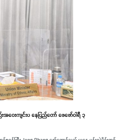
်းအစည်းအဝေးကျင်းပ နေပြည်တော် ဖေဖော်ဝါရီ ၃
ောင်စုဝန်ကြီး Jeng Phang နော်တောင်သည် ယနေ့ မွန်းလွဲပိုင်းတွင်