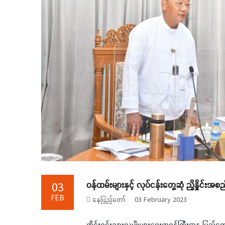
ဝန်ထမ်းများနှင့် လုပ်ငန်းတွေ့ဆုံ ညှိနှိုင
03
FEB
နေပြည်တော်
03 February 2023
တိုင်းရင်းသားလူမျိုများရေးရာဝန်ကြီးဌာန ပြည်ထ