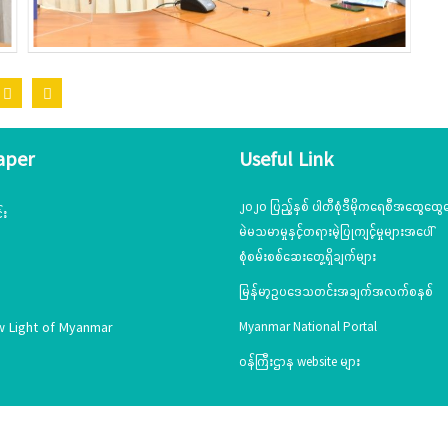
aper
Useful Link
၂၀၂၀ ပြည့်နှစ် ပါတီစုံဒီမိုကရေစီအထွေထွေရ
်း
မဲမသမာမှုနှင့်တရားမဲ့ပြုကျင့်မှုများအပေါ်
စုံစမ်းစစ်ဆေးတွေ့ရှိချက်များ
မြန်မာ့ဥပဒေသတင်းအချက်အလက်စနစ်
w Light of Myanmar
Myanmar National Portal
ဝန်ကြီးဌာန website များ