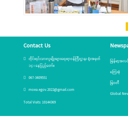
Contact Us
Newsp
တိုင်းရင်းသားလူမျိုးများရေးရာဝန်ကြီးဌာန၊ ရုံးအမှတ်
မြန်မာ့အလင
၁၄ ၊ နေပြည်တော်။
ကြေးမုံ
067-3409551
မြဝတီ
moea.egov.2022@gmail.com
Global Ne
Total Visits: 10144369