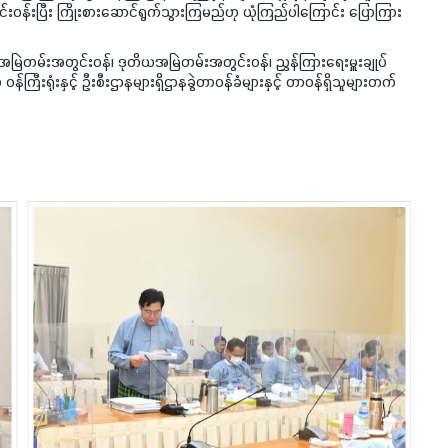
် ဝိုင်းဝန်းပြီး ကြိုးစားဆောင်ရွက်သွားကြမည်ဟု ယုံကြည်ပါကြောင်း ပြောကြား
မြဲတမ်းအတွင်းဝန်၊ ဒုတိယအမြဲတမ်းအတွင်းဝန်၊ ညွှန်ကြားရေးမှူးချုပ်
ဝန်ကြီးရုံးနှင့် ဦးစီးဌာနများရှိဌာနခွဲတာဝန်ခံများနှင့် တာဝန်ရှိသူများတက်