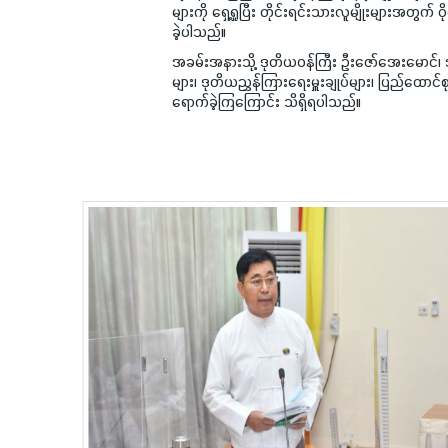
များကို ရှေ့ရှုပြီး တိုင်းရင်းသားလူမျိုးများအတွက
ခဲ့ပါသည်။
အခမ်းအနားသို့ ဒုတိယဝန်ကြီး ဦးဇော်အေးမောင်၊ အ
များ၊ ဒုတိယညွှန်ကြားရေးမှူးချုပ်များ၊ ပြည်ထောင်စု 
ရောက်ခဲ့ကြကြောင်း သိရှိရပါသည်။