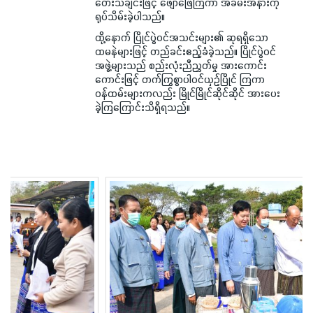
တေးသီချင်းဖြင့် ဖျော်ဖြေကြကာ အခမ်းအနားကို
ရုပ်သိမ်းခဲ့ပါသည်။
ထို့နောက် ပြိုင်ပွဲဝင်အသင်းများ၏ ဆုရရှိသော
ထမနဲများဖြင့် တည်ခင်းဧည့်ခံခဲ့သည်။ ပြိုင်ပွဲဝင်
အဖွဲ့များသည် စည်းလုံးညီညွှတ်မှု အားကောင်း
ကောင်းဖြင့် တက်ကြွစွာပါဝင်ယှဉ်ပြိုင် ကြကာ
ဝန်ထမ်းများကလည်း မြိုင်မြိုင်ဆိုင်ဆိုင် အားပေး
ခဲ့ကြကြောင်းသိရှိရသည်။