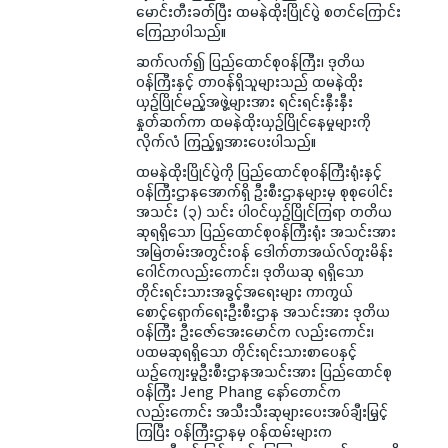
မောင်းတီးခတ်ပြီး ထမနဲထိုးပြိုင်ပွဲ စတင်ကြောင်း
ကြေညာပါသည်။
ဆက်လက်၍ ပြည်ထောင်စုဝန်ကြီး၊ ဒုတိယ
ဝန်ကြီးနှင့် တာဝန်ရှိသူများသည် ထမနဲထိုး
ယှဉ်ပြိုင်မည့်အဖွဲ့များအား ရင်းရင်းနှီးနှီး
နှုတ်ဆက်ကာ ထမနဲထိုးယှဉ်ပြိုင်နေမှုများကို
လိုက်လံ ကြည့်ရှုအားပေးပါသည်။
ထမနဲထိုးပြိုင်ပွဲကို ပြည်ထောင်စုဝန်ကြီးရုံးနှင့်
ဝန်ကြီးဌာနအောက်ရှိ ဦးစီးဌာနများမှ စုစုပေါင်း
အသင်း (၃) သင်း ပါဝင်ယှဉ်ပြိုင်ကြရာ တတိယ
ဆုရရှိသော ပြည်ထောင်စုဝန်ကြီးရုံး အသင်းအား
အမြဲတမ်းအတွင်းဝန် ဒေါက်တာအယ်လ်တူးမိန်း
ဂေါင်ကလည်းကောင်း၊ ဒုတိယဆု ရရှိသော
တိုင်းရင်းသားအခွင့်အရေးများ ကာကွယ်
စောင့်ရှောက်ရေးဦးစီးဌာန အသင်းအား ဒုတိယ
ဝန်ကြီး ဦးဇော်အေးမောင်က လည်းကောင်း၊
ပထမဆုရရှိသော တိုင်းရင်းသားစာပေနှင့်
ယဉ်ကျေးမှုဦးစီးဌာနအသင်းအား ပြည်ထောင်စု
ဝန်ကြီး Jeng Phang နော်တောင်က
လည်းကောင်း အသီးသီးဆုများပေးအပ်ချီးမြှင့်
ကြပြီး ဝန်ကြီးဌာနမှ ဝန်ထမ်းများက