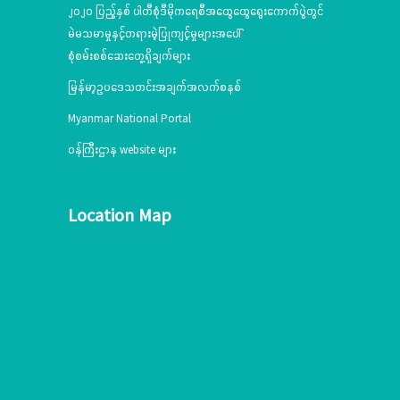
၂၀၂၀ ပြည့်နှစ် ပါတီစုံဒီမိုကရေစီအထွေထွေရွေးကောက်ပွဲတွင်
မဲမသမာမှုနှင့်တရားမဲ့ပြုကျင့်မှုများအပေါ်
စုံစမ်းစစ်ဆေးတွေ့ရှိချက်များ
မြန်မာ့ဥပဒေသတင်းအချက်အလက်စနစ်
Myanmar National Portal
ဝန်ကြီးဌာန website များ
Location Map