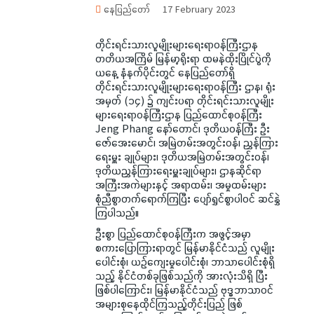
နေပြည်တော်
17 February 2023
တိုင်းရင်းသားလူမျိုးများရေးရာဝန်ကြီးဌာန
တတိယအကြိမ် မြန်မာ့ရိုးရာ ထမနဲထိုးပြိုင်ပွဲကို
ယနေ့ နံနက်ပိုင်းတွင် နေပြည်တော်ရှိ
တိုင်းရင်းသားလူမျိုးများရေးရာဝန်ကြီး ဌာန၊ ရုံး
အမှတ် (၁၄) ၌ ကျင်းပရာ တိုင်းရင်းသားလူမျိုး
များရေးရာဝန်ကြီးဌာန ပြည်ထောင်စုဝန်ကြီး
Jeng Phang နော်တောင်၊ ဒုတိယဝန်ကြီး ဦး
ဇော်အေးမောင်၊ အမြဲတမ်းအတွင်းဝန်၊ ညွှန်ကြား
ရေးမှူး ချုပ်များ၊ ဒုတိယအမြဲတမ်းအတွင်းဝန်၊
ဒုတိယညွှန်ကြားရေးမှူးချုပ်များ၊ ဌာနဆိုင်ရာ
အကြီးအကဲများနှင့် အရာထမ်း၊ အမှုထမ်းများ
စုံညီစွာတက်ရောက်ကြပြီး ပျော်ရွှင်စွာပါဝင် ဆင်နွှဲ
ကြပါသည်။
ဦးစွာ ပြည်ထောင်စုဝန်ကြီးက အဖွင့်အမှာ
စကားပြောကြားရာတွင် မြန်မာနိုင်ငံသည် လူမျိုး
ပေါင်းစုံ၊ ယဉ်ကျေးမှုပေါင်းစုံ၊ ဘာသာပေါင်းစုံရှိ
သည့် နိုင်ငံတစ်ခုဖြစ်သည်ကို အားလုံးသိရှိ ပြီး
ဖြစ်ပါကြောင်း၊ မြန်မာနိုင်ငံသည် ဗုဒ္ဓဘာသာဝင်
အများစုနေထိုင်ကြသည့်တိုင်းပြည် ဖြစ်