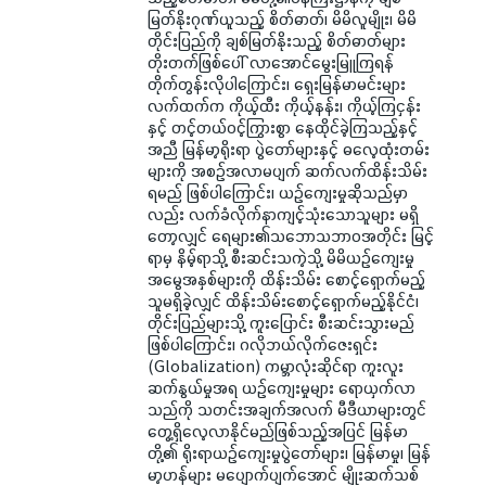
မြတ်နိုးဂုဏ်ယူသည့် စိတ်ဓာတ်၊ မိမိလူမျိုး၊ မိမိ
တိုင်းပြည်ကို ချစ်မြတ်နိုးသည့် စိတ်ဓာတ်များ
တိုးတက်ဖြစ်ပေါ် လာအောင်မွေးမြူကြရန်
တိုက်တွန်းလိုပါကြောင်း၊ ရှေးမြန်မာမင်းများ
လက်ထက်က ကိုယ့်ထီး ကိုယ့်နန်း၊ ကိုယ့်ကြငှန်း
နှင့် တင့်တယ်ဝင့်ကြွားစွာ နေထိုင်ခဲ့ကြသည့်နှင့်
အညီ မြန်မာ့ရိုးရာ ပွဲတော်များနှင့် ဓလေ့ထုံးတမ်း
များကို အစဉ်အလာမပျက် ဆက်လက်ထိန်းသိမ်း
ရမည် ဖြစ်ပါကြောင်း၊ ယဉ်ကျေးမှုဆိုသည်မှာ
လည်း လက်ခံလိုက်နာကျင့်သုံးသောသူများ မရှိ
တော့လျှင် ရေများ၏သဘောသဘာဝအတိုင်း မြင့်
ရာမှ နိမ့်ရာသို့ စီးဆင်းသကဲ့သို့ မိမိယဉ်ကျေးမှု
အမွေအနှစ်များကို ထိန်းသိမ်း စောင့်ရှောက်မည့်
သူမရှိခဲ့လျှင် ထိန်းသိမ်းစောင့်ရှောက်မည့်နိုင်ငံ၊
တိုင်းပြည်များသို့ ကူးပြောင်း စီးဆင်းသွားမည်
ဖြစ်ပါကြောင်း၊ ဂလိုဘယ်လိုက်ဇေးရှင်း
(Globalization) ကမ္ဘာလုံးဆိုင်ရာ ကူးလူး
ဆက်နွယ်မှုအရ ယဉ်ကျေးမှုများ ရောယှက်လာ
သည်ကို သတင်းအချက်အလက် မီဒီယာများတွင်
တွေ့ရှိလေ့လာနိုင်မည်ဖြစ်သည့်အပြင် မြန်မာ
တို့၏ ရိုးရာယဉ်ကျေးမှုပွဲတော်များ၊ မြန်မာမှု၊ မြန်
မာ့ဟန်များ မပျောက်ပျက်အောင် မျိုးဆက်သစ်