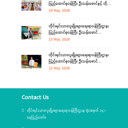
ပြည်ထောင်စုဝန်ကြီး ဦးသန်းမောင်နှင့် တိုင်း
ခင်းဧည့်ခံသည့် ဂုဏ်ပြုညစာစားပွဲသို့တက်
ဒေသကြီးနှင့်ပြည်နယ် တိုင်းရင်းသား
29 May 2026
ရောက်
လူမျိုးရေးရာဝန်ကြီးများ လုပ်ငန်းညှိနှိုင်း
အစည်းအဝေး ကျင်းပ
တိုင်းရင်းသားလူမျိုးများရေးရာဝန်ကြီးဌာန၊
ပြည်ထောင်စုဝန်ကြီး ဦးသန်းမောင်
ကရင်ပြည်နယ် အတွင်းရှိ တိုင်းရင်းသား
23 May 2026
စာပေနှင့်ယဉ်ကျေးမှုအသင်းအဖွဲ့များနှင့်
တွေ့ဆုံဆွေးနွေး၊ ဝန်ထမ်းများနှင့်တွေ့ဆုံအမှာ
တိုင်းရင်းသားလူမျိုးများရေးရာဝန်ကြီးဌာန၊
စကားပြောကြား
ပြည်ထောင်စုဝန်ကြီး ဦးသန်းမောင်
မွန်ပြည်နယ် အတွင်းရှိ တိုင်းရင်းသားစာပေ
22 May 2026
နှင့်ယဉ်ကျေးမှုအသင်းအဖွဲ့များနှင့် တွေ့ဆုံ
ဆွေးနွေး၊ တိုင်းရင်းသားယဉ်ကျေးမှုစင်တာသို့
သွားရောက်ကြည့်ရှုစစ်ဆေး
Contact Us
တိုင်းရင်းသားလူမျိုးများရေးရာဝန်ကြီးဌာန၊ ရုံးအမှတ် ၁၄ ၊
နေပြည်တော်။