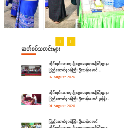
ဆက်စပ်သတင်းများ
တိုင်းရင်းသားလူမျိုးများရေးရာဝန်ကြီးဌာန၊
ပြည်ထောင်စုဝန်ကြီး ဦးသန်းမောင်
ရန်ကုန်တိုင်းဒေသကြီးအတွင်းရှိ
02 August 2026
တိုင်းရင်းသားဘာသာသင် ဆရာ/ဆရာမများ
နှင့် တွေ့ဆုံ
တိုင်းရင်းသားလူမျိုးများရေးရာဝန်ကြီးဌာန၊
ပြည်ထောင်စုဝန်ကြီး ဦးသန်းမောင် မွန်ရိုးရာ
ဝတ်စုံချုပ်လုပ်နည်းသင်တန်းဆင်းပွဲ
01 August 2026
အခမ်းအနားသို့တက်ရောက်
ပြည်ထောင်စုဝန်ကြီး ဦးသန်းမောင်
တိုင်းရင်းသားလူမျိုးများရေးရာဝန်ကြီးဌာန မိုး