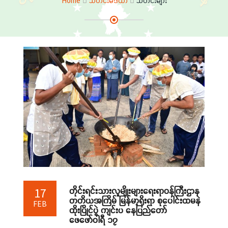
Home
သတင်းမီဒီယာ
သတင်းများ
တိုင်းရင်းသားလူမျိုးများရေးရာဝန်ကြီးဌာန
17
တတိယအကြိမ် မြန်မာ့ရိုးရာ စုပေါင်းထမနဲ
FEB
ထိုးပြိုင်ပွဲ ကျင်းပ နေပြည်တော်
ဖေဖော်ဝါရီ ၁၇