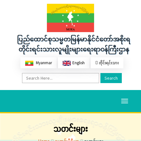
ပြည်ထောင်စုသမ္မတမြန်မာနိုင်ငံတော်အစိုးရ
တိုင်းရင်းသားလူမျိုးများရေးရာဝန်ကြီးဌာန
Myanmar
English
တိုင်းရင်းသား
Search
Toggle
navigati
သတင်းများ