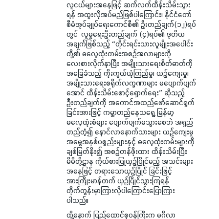
လူငယ်များအနေဖြင့် ဆက်လက်ထိန်းသိမ်းသွား
ရန် အထူးလိုအပ်မည်ဖြစ်ပါကြောင်း၊ နိုင်ငံတော်
စီမံအုပ်ချုပ်ရေးကောင်စီ၏ ဦးတည်ချက်(၁၂)ရပ်
တွင် လူမှုရေးဦးတည်ချက် (၄)ရပ်၏ ဒုတိယ
အချက်ဖြစ်သည့် “တိုင်းရင်းသားလူမျိုးအပေါင်း
တို့၏ ဓလေ့ထုံးတမ်းအစဉ်အလာများကို
လေးစားလိုက်နာပြီး အမျိုးသားရေးစိတ်ဓာတ်ကို
အခြေခံသည့် ကိုးကွယ်ယုံကြည်မှု၊ ယဉ်ကျေးမှု၊
အမျိုးသားရေးစရိုက်လက္ခဏာများ မပျောက်ပျက်
အောင် ထိန်းသိမ်းစောင့်ရှောက်ရေး” ဆိုသည့်
ဦးတည်ချက်ကို အကောင်အထည်ဖော်ဆောင်ရွက်
ခြင်းအားဖြင့် ကမ္ဘာတည်နေသရွေ့ မြန်မာ့
ဓလေ့ထုံးစံများ ပျောက်ပျက်မသွားစေဘဲ အရှည်
တည်တံ့၍ နောင်လာနောက်သားများ ယဉ်ကျေးမှု
အမွေအနှစ်ပစ္စည်းများနှင့် ဓလေ့ထုံးတမ်းများကို
ချစ်မြတ်နိုး၍ အစဉ်တန်ဖိုးထား ထိန်းသိမ်းပြီး
မိမိတို့ဌာန ကိုယ်စားပြုယှဉ်ပြိုင်မည့် အသင်းများ
အနေဖြင့် တရားသောယှဉ်ပြိုင် ခြင်းဖြင့်
အားကြိုးမာန်တက် ယှဉ်ပြိုင်သွားကြရန်
တိုက်တွန်းမှာကြားလိုပါကြောင်းပြောကြား
ပါသည်။
ထို့နောက် ပြည်ထောင်စုဝန်ကြီးက မင်္ဂလာ