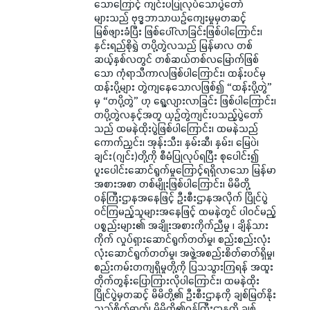
သောကြောင့် ကျင်းပပြုလုပ်သောပွဲတော်
များသည် ဗုဒ္ဓဘာသာယဉ်ကျေးမှုမှတဆင့်
မြစ်ဖျားခံပြီး ဖြစ်ပေါ်လာခြင်းဖြစ်ပါကြောင်း၊
နှင်းရည်စိုရွှဲ တပို့တွဲလသည် မြန်မာလ တစ်
ဆယ့်နှစ်လတွင် တစ်ဆယ်တစ်လမြောက်ဖြစ်
သော ကုံရာသီကာလဖြစ်ပါကြောင်း၊ ထန်းပင်မှ
ထန်းပို့များ တွဲကျနေသောလဖြစ်၍ “ထန်းပို့တွဲ”
မှ “တပို့တွဲ” ဟု ရွေ့လျားလာခြင်း ဖြစ်ပါကြောင်း၊
တပို့တွဲလနှင့်အတူ ယှဉ်တွဲကျင်းပသည့်ပွဲတော်
သည် ထမနဲထိုးပွဲဖြစ်ပါကြောင်း၊ ထမနဲသည်
ကောက်ညှင်း၊ အုန်းသီး၊ နှမ်းဆီ၊ နှမ်း၊ မြေပဲ၊
ချင်း(ဂျင်း)တို့ကို စီမံပြုလုပ်ရပြီး စုပေါင်း၍
ပူးပေါင်းဆောင်ရွက်မှုကြောင့်ရရှိလာသော မြန်မာ
အစားအစာ တစ်မျိုးဖြစ်ပါကြောင်း၊ မိမိတို့
ဝန်ကြီးဌာနအနေဖြင့် ဦးစီးဌာနအလိုက် ပြိုင်ပွဲ
ဝင်ကြမည့်သူများအနေဖြင့် ထမနဲတွင် ပါဝင်မည့်
ပစ္စည်းများ၏ အချိုးအစားကိုက်ညီမှု ၊ ချိန်သား
ကိုက် လှုပ်ရှားဆောင်ရွက်တတ်မှု၊ စည်းစည်းလုံး
လုံးဆောင်ရွက်တတ်မှု၊ အဖွဲ့အစည်းစိတ်ဓာတ်ရှိမှု၊
စည်းကမ်းတကျရှိမှုတို့ကို ပြသသွားကြရန် အထူး
တိုက်တွန်းပြောကြားလိုပါကြောင်း၊ ထမနဲထိုး
ပြိုင်ပွဲမှတဆင့် မိမိတို့၏ ဦးစီးဌာနကို ချစ်မြတ်နိုး
သည့်စိတ်ဓာတ်၊ မိမိတို့၏ဝန်ကြီးဌာနကို ချစ်