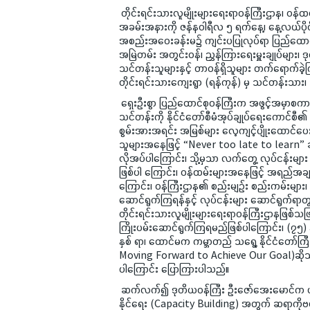
တိုင်းရင်းသားလူမျိုးများရေးရာဝန်ကြီးဌာန၊ ဝန်
အခမ်းအနားကို ဇန်နဝါရီလ ၅ ရက်နေ့၊ နေ့လယ်ပိုင်းတ
အစည်းအဝေးခန်းမ၌ ကျင်းပပြုလုပ်ရာ ပြည်ထောင်စု
အမြဲတမ်း အတွင်းဝန်၊ ညွှန်ကြားရေးမှူးချုပ်များ၊
သင်တန်းသူများနှင့် တာဝန်ရှိသူများ တက်ရောက်ခဲ့ကြ
တိုင်းရင်းသားကျေးရွာ (ရန်ကုန်) မှ သင်တန်းသာ
ရှေးဦးစွာ ပြည်ထောင်စုဝန်ကြီးက အဖွင့်အမှာစကာ
သင်တန်းကို နိုင်ငံတော်စီမံအုပ်ချုပ်ရေးကောင်စီ၏ လ
စွမ်းအားအရင်း အမြစ်များ လေ့ကျင့်ပျိုးထောင်ပေ
သူများအနေဖြင့် “Never too late to learn
လိုအပ်ပါကြောင်း၊ သို့မှသာ လက်တွေ့ လုပ်ငန်းမ
ဖြစ်ပါ ကြောင်း၊ ဝန်ထမ်းများအနေဖြင့် အရည်အချင်းရ
ကြောင်း၊ ဝန်ကြီးဌာန၏ စည်းမျဉ်း စည်းကမ်းများ၊ အ
ဆောင်ရွက်ကြရန်နှင့် လုပ်ငန်းများ ဆောင်ရွက်ရ
တိုင်းရင်းသားလူမျိုးများရေးရာဝန်ကြီးဌာနဖြစ်သဖြင
ကြိုးပမ်းဆောင်ရွက်ကြရမည်ဖြစ်ပါကြောင်း၊ (၇၅) န
နှစ် ရာ၊ ထောင်မက ကမ္ဘာတည် သရွေ့ နိုင်ငံတော်ကြီ
Moving Forward to Achieve Our Goal)ဆိုသည့် 
ပါကြောင်း ပြောကြားပါသည်။
ဆက်လက်၍ ဒုတိယဝန်ကြီး ဦးဇော်အေးမောင်က ယခုဖွ
နိုင်ရေး (Capacity Building) အတွက် ဆရာကိုဗဟ