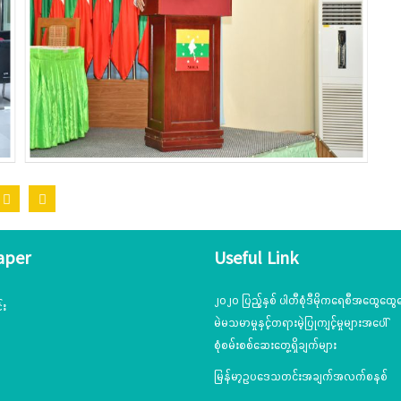
aper
Useful Link
၂၀၂၀ ပြည့်နှစ် ပါတီစုံဒီမိုကရေစီအထွေထွေရ
်း
မဲမသမာမှုနှင့်တရားမဲ့ပြုကျင့်မှုများအပေါ်
စုံစမ်းစစ်ဆေးတွေ့ရှိချက်များ
မြန်မာ့ဥပဒေသတင်းအချက်အလက်စနစ်