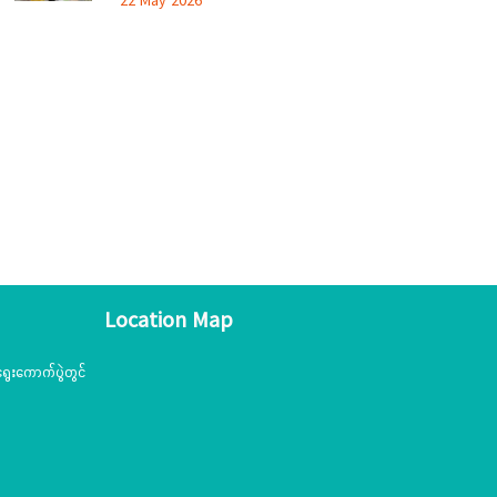
22 May 2026
အသင်းအဖွဲ့များနှင့် တွေ့ဆုံဆွေးနွေး၊ တိုင်းရင်းသား
ယဉ်ကျေးမှုစင်တာသို့ သွားရောက်ကြည့်ရှုစစ်ဆေး
Location Map
ွေးကောက်ပွဲတွင်