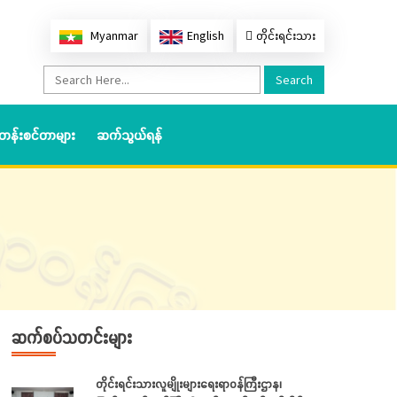
Myanmar
English
တိုင်းရင်းသား
Search
တန်းစင်တာများ
ဆက်သွယ်ရန်
ဆက်စပ်သတင်းများ
တိုင်းရင်းသားလူမျိုးများရေးရာဝန်ကြီးဌာန၊