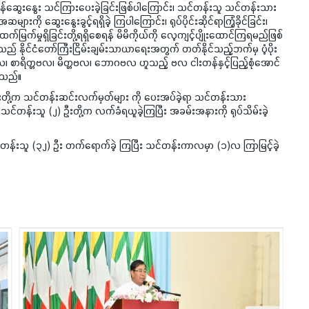
ှန်ဆွေးနွေး သင်ကြားပေးခဲ့ခြင်းဖြစ်ပါကြောင်း၊ သင်တန်းသူ သင်တန်းသား
ို ဆွေးနွေးခွင့်ရရှိခဲ့ ကြပါကြောင်း၊ ရုပ်ပိုင်းဆိုင်ရာကြံ့ခိုင်ခြင်း၊
၊ ထက်မြက်မှုရှိခြင်းတို့ရရှိစေရန် မိမိကိုယ်ကို လေ့ကျင့်ပျိုးထောင်ကြရမည်ဖြစ်
မှသည် နိုင်ငံတော်ကြီးငြိမ်းချမ်းသာယာရေးအတွက် တတ်နိုင်သည့်ဘက်မှ ပံ့ပိုး
ာရိတ္တဗလ၊ မိတ္တဗလ၊ ဘောဂဗလ ဟူသည့် ဗလ ငါးတန်နှင့်ပြည့်စုံအောင်
ါသည်။
ီးတို့က သင်တန်းဆင်းလက်မှတ်များ ကို ပေးအပ်ခဲ့ရာ သင်တန်းသား
သင်တန်းသူ (၂) ဦးတို့က လက်ခံရယူခဲ့ကြပြီး အခမ်းအနားကို ရုပ်သိမ်းခဲ့
်တန်းသူ (၃၂) ဦး တက်ရောက်ခဲ့ ကြပြီး သင်တန်းကာလမှာ (၁)လ ကြာမြင့်ခဲ့