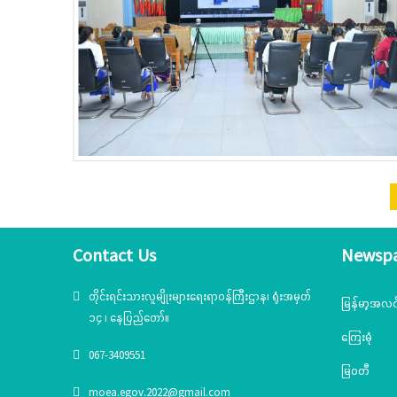
Contact Us
Newsp
တိုင်းရင်းသားလူမျိုးများရေးရာဝန်ကြီးဌာန၊ ရုံးအမှတ်
မြန်မာ့အလင
၁၄ ၊ နေပြည်တော်။
ကြေးမုံ
067-3409551
မြဝတီ
moea.egov.2022@gmail.com