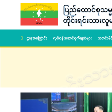
ပြည်ထောင်စုသမ္မ
တိုင်းရင်းသားလူမ
ဌာနအကြောင်း
လုပ်ငန်းဆောင်ရွက်ချက်များ
သတင်းမီ