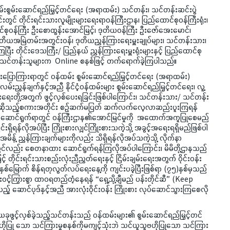
ထမ်းစွမ်းဆောင်ရည်မြှင့်တင်ရေး (အရာထမ်း) သင်တန်း၊ သင်တန်းဆင်းပွဲ
ွင် တိုင်းရင်းသားလူမျိုးများရေးရာဝန်ကြီးဌာန၊ ပြည်ထောင်စုဝန်ကြီးရုံး၊
ဝန်ကြီး ဦးစောထွန်းအောင်မြင့်၊ ဒုတိယဝန်ကြီး ဦးဇော်အေးမောင်၊
 ဒုတိယအမြဲတမ်းအတွင်းဝန်၊ ဒုတိယညွှန်ကြားရေးမှူးချုပ်များ၊ သင်တန်းသား၊
ပြီး တိုင်းဒေသကြီး/ ပြည်နယ် ညွှန်ကြားရေးမှူးရုံးများနှင့် ပြည်ထောင်စု
း၊ သင်တန်းသူများက Online စနစ်ဖြင့် တက်ရောက်ခဲ့ကြပါသည်။
းပြောကြားရာတွင် ဝန်ထမ်း စွမ်းဆောင်ရည်မြှင့်တင်ရေး (အရာထမ်း)
မ်းညွှန်ချက်နှင့်အညီ နိုင်ငံ့ဝန်ထမ်းများ စွမ်းဆောင်ရည်မြှင့်တင်ရေး၊ လူ့
းရေးတို့အတွက် ဖွင့်လှစ်ပေးရခြင်းဖြစ်ပါကြောင်း၊ သင်တန်းသား/ သင်တန်း
” ဆိုသည့်စကားအတိုင်း စဉ်ဆက်မပြတ် ဆက်လက်လေ့လာဆည်းပူးကြရန်
ျား ဆောင်ရွက်ရာတွင် ဝန်ကြီးဌာန၏အောင်မြင်မှုကို အထောက်အကူပြုစေမည်
ှိရန်လိုအပ်ပြီး ကြိုးစားလျှင်ကြိုးစားသကဲ့သို့ အခွင့်အရေးရရှိမည်ဖြစ်ပါ
မိန့် ညွှန်ကြားချက်များကိုလည်း သိရှိရန်လိုအပ်သကဲ့သို့ လိုက်နာ
ာတွင်လည်း စေတနာထား ဆောင်ရွက်ရန်ကြလိုအပ်ပါကြောင်း၊ မိမိတို့ဌာနသည်
့် တိုင်းရင်းသားစည်းလုံးညီညွတ်ရေးနှင့် ငြိမ်းချမ်းရေးအတွက် ဝိုင်းဝန်း
ှစ်မြောက် စိန်ရတုလွတ်လပ်ရေးနေ့ကို ကျင်းပခဲ့ပြီးဖြစ်ရာ (၇၅)နှစ်မှသည်
းဝင့်ကြွားစွာ ထာဝရတည်တံ့နေရန် “ရှေ့သို့ချီမည် ပန်းတိုင်ဆီ” (Keep
ဆောင်ပုဒ်နှင့်အညီ အားလုံးဝိုင်းဝန်း ကြိုးစား လုပ်ဆောင်သွားကြစေလို
င့်လှစ်ခဲ့သည့်သင်တန်းသည် ဝန်ထမ်းများ၏ စွမ်းဆောင်ရည်မြှင့်တင်
ိုပြု သော သင်ကြားမှုစနစ်ကိုမကျင့်သုံးဘဲ သင်ယူသူဗဟိုပြုသော သင်ကြား