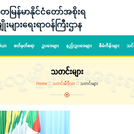
တမြန်မာနိုင်ငံတော်အစိုးရ
ျိုးများရေးရာဝန်ကြီးဌာန
ဒီယာ
ဖတ်မှတ်စရာ
ဥပဒေများ
နည်းဥပဒေများ
စီမံကိန်းများ
သင်
သတင်းများ
Home
သတင်းမီဒီယာ
သတင်းများ