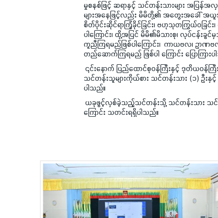
မှုစနစ်ဖြင့် ဆရာနှင့် သင်တန်းသားများ အပြန်အလ
များအနေဖြင့်လည်း မိမိတို့၏ အတွေးအခေါ် အယူအဆများက
စိတ်ပိုင်းဆိုင်ရာကြံ့ခိုင်ခြင်း၊ ဗဟုသုတကြွယ်ဝခြင်း
ပါကြောင်း၊ ထို့အပြင် မိမိ၏မိသားစု၊ လုပ်ငန်းခွင်
ကူညီကြရမည်ဖြစ်ပါကြောင်း၊ ကာယဗလ၊ ဥာဏဗလ၊ စ
တည်ဆောက်ကြရမည် ဖြစ်ပါ ကြောင်း ပြောကြားပ
၎င်းနောက် ပြည်ထောင်စုဝန်ကြီးနှင့် ဒုတိယဝန်ကြ
သင်တန်းသူများကိုယ်စား သင်တန်းသား (၁) ဦးနှင့် 
ပါသည်။
ယခုဖွင့်လှစ်ခဲ့သည့်သင်တန်းသို့ သင်တန်းသား သင
ကြောင်း သတင်းရရှိပါသည်။