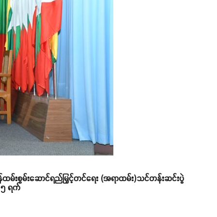
ဝန်ထမ်းစွမ်းဆောင်ရည်မြှင့်တင်ရေး (အရာထမ်း)သင်တန်းဆင်းပွဲ
 ၅ ရက်