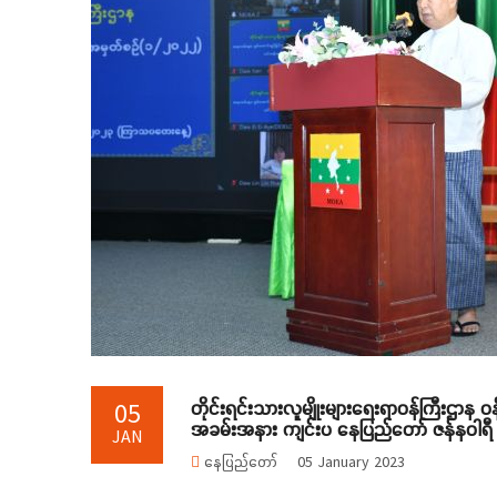
တိုင်းရင်းသားလူမျိုးများရေးရာဝန်ကြီးဌာန 
05
အခမ်းအနား ကျင်းပ နေပြည်တော် ဇန်နဝါရီ
JAN
နေပြည်တော်
05 January 2023